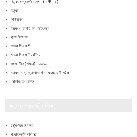
বিদ্যুৎকেন্দ্রের পরিসংখ্যান ( IPP সহ )
বিদ্যুৎ
আইনবিধি
বিদ্যুৎ এম আই এস প্রতিবেদন
গ্যাস উৎপাদন
মডেল পি এস সি
মডেল পি এস সি বৈশিষ্ট্য
কয়লা নীতি ( খসড়া) – ২০১০
নবায়ন যোগ্য জ্বালানি স্টেক হোল্ডার ডাটাবেইজ
সোলার হেল্প ডেস্ক
অন্যান্য প্রয়োজনীয় লিংক
রাষ্ট্রপতির কার্যালয়
প্রধানমন্ত্রীর কার্যালয়