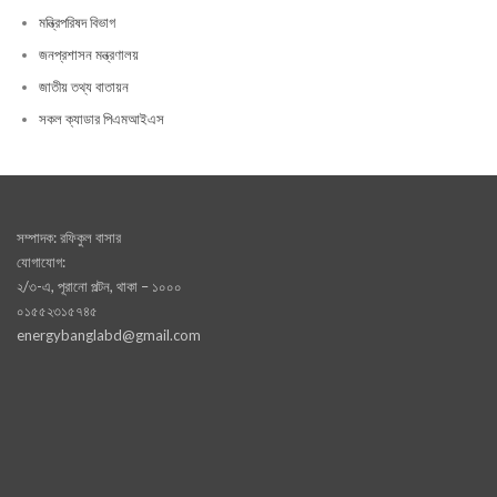
মন্ত্রিপরিষদ বিভাগ
জনপ্রশাসন মন্ত্রণালয়
জাতীয় তথ্য বাতায়ন
সকল ক্যাডার পিএমআইএস
সম্পাদক: রফিকুল বাসার
যোগাযোগ:
২/৩-এ, পূরানো পল্টন, থাকা – ১০০০
০১৫৫২৩১৫৭৪৫
energybanglabd@gmail.com