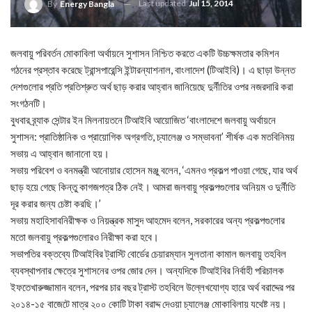
Last updated
Jul 15, 2014
By
Energy Bangla
জলবায়ু পরিবর্তন মোকাবিলা অর্থায়নে সুশাসন নিশ্চিত করতে একটি উচ্চক্ষমতার কমিশন
গঠনের প্রস্তাব করেছে ট্রান্সপারেন্সি ইন্টারন্যাশনাল, বাংলাদেশ (টিআইবি)। এ ছাড়া উন্নত
দেশগুলোর প্রতি প্রতিশ্রুত অর্থ ছাড় করার আহ্বান জানিয়েছে দুর্নীতির ওপর নজরদারি করা
সংগঠনটি।
বুধবার ব্র্যাক সেন্টার ইন মিলনায়তনে টিআইবি আয়োজিত ‘বাংলাদেশে জলবায়ু অর্থায়নে
সুশাসন: প্রাতিষ্ঠানিক ও প্রায়োগিক অগ্রগতি, চ্যালেঞ্জ ও সম্ভাবনা’ শীর্ষক এক মতবিনিময়
সভায় এ আহ্বান জানানো হয়।
সভায় পরিবেশ ও বনমন্ত্রী আনোয়ার হোসেন মঞ্জু বলেন, ‘এমনও প্রকল্প পাওয়া গেছে, যার অর্থ
ছাড় হয়ে গেছে কিন্তু কাগজপত্র ঠিক নেই। আমরা জলবায়ু প্রকল্পগুলোর অনিয়ম ও দুর্নীতি
দূর করার জন্য চেষ্টা করছি।’
সভায় মহাহিসাবনিরীক্ষক ও নিয়ন্ত্রক মাসুদ আহমেদ বলেন, সরকারের অন্য প্রকল্পগুলোর
মতো জলবায়ু প্রকল্পগুলোরও নিরীক্ষা করা হবে।
সভাপতির বক্তব্যে টিআইবির ট্রাস্টি বোর্ডের চেয়ারম্যান সুলতানা কামাল জলবায়ু তহবিল
ব্যবস্থাপনার ক্ষেত্রে সুশাসনের ওপর জোর দেন। অন্যদিকে টিআইবির নির্বাহী পরিচালক
ইফতেখারুজ্জামান বলেন, পরপর চার বছর ট্রাস্ট তহবিলে উল্লেখযোগ্য হারে অর্থ বরাদ্দের পর
২০১৪-১৫ বাজেটে মাত্র ২০০ কোটি টাকা বরাদ্দ দেওয়া চ্যালেঞ্জ মোকাবিলায় যথেষ্ট নয়।