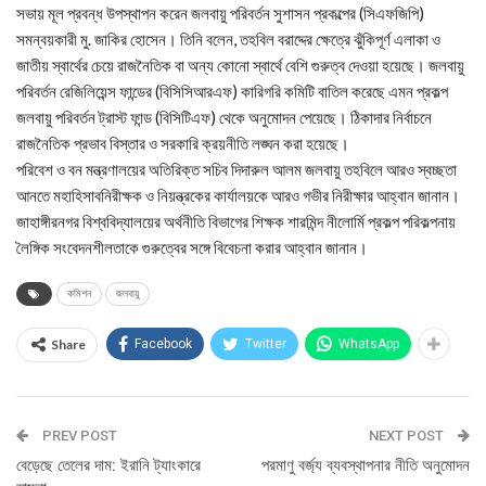
সভায় মূল প্রবন্ধ উপস্থাপন করেন জলবায়ু পরিবর্তন সুশাসন প্রকল্পের (সিএফজিপি)
সমন্বয়কারী মু. জাকির হোসেন। তিনি বলেন, তহবিল বরাদ্দের ক্ষেত্রে ঝুঁকিপূর্ণ এলাকা ও
জাতীয় স্বার্থের চেয়ে রাজনৈতিক বা অন্য কোনো স্বার্থে বেশি গুরুত্ব দেওয়া হয়েছে। জলবায়ু
পরিবর্তন রেজিলিয়েন্স ফান্ডের (বিসিসিআরএফ) কারিগরি কমিটি বাতিল করেছে এমন প্রকল্প
জলবায়ু পরিবর্তন ট্রাস্ট ফান্ড (বিসিটিএফ) থেকে অনুমোদন পেয়েছে। ঠিকাদার নির্বাচনে
রাজনৈতিক প্রভাব বিস্তার ও সরকারি ক্রয়নীতি লঙ্ঘন করা হয়েছে।
পরিবেশ ও বন মন্ত্রণালয়ের অতিরিক্ত সচিব দিদারুল আলম জলবায়ু তহবিলে আরও স্বচ্ছতা
আনতে মহাহিসাবনিরীক্ষক ও নিয়ন্ত্রকের কার্যালয়কে আরও গভীর নিরীক্ষার আহ্বান জানান।
জাহাঙ্গীরনগর বিশ্ববিদ্যালয়ের অর্থনীতি বিভাগের শিক্ষক শারমিন্দ নীলোর্মি প্রকল্প পরিকল্পনায়
লৈঙ্গিক সংবেদনশীলতাকে গুরুত্বের সঙ্গে বিবেচনা করার আহ্বান জানান।
কমিশন
জলবায়ু
Share
Facebook
Twitter
WhatsApp
PREV POST
NEXT POST
বেড়েছে তেলের দাম: ইরানি ট্যাংকারে
পরমাণু বর্জ্য ব্যবস্থাপনার নীতি অনুমোদন