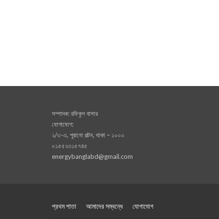
সম্পাদক: রফিকুল বাসার
যোগাযোগ:
২/৩-এ, পূরানো পল্টন, থাকা – ১০০০
০১৫৫২৩১৫৭৪৫
energybanglabd@gmail.com
প্রথম পাতা
আমাদের সম্বন্ধে
যোগাযোগ