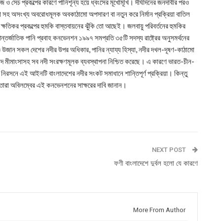
জ ও সেচ প্রকল্পের কারণে পানিশূন্য হয়ে ধ্বংসের মূখোমূখি। দীর্ঘদিনের জনদাবীর পরও
া সহ অসংখ্য অবরোধমূলক অবকাঠামো অপসারণ বা নতুন করে নির্মান প্রক্রিয়া বাতিল
্ষতিকর প্রকল্পের হুমকি বাস্তবায়নের ঝুঁকি তো আছেই। জলবায়ু পরিবর্তনের হুমকির
্তর্জাতিক পানি প্রবাহ কনভেনশন ১৯৯৭ সমপ্রতি ৩৫টি সদস্য রাষ্ট্রের অনুসমর্থনের
জান সকল দেশের নদীর উপর অধিকার, পানির ন্যায্য হিস্যা, নদীর দখল-দূষণ-কাঠামো
বিবাদ মীমাংসাসহ সব নদী সংরক্ষণমূলক ব্যবস্থাপনা নিশ্চিত করেছে। এ কারণে ভারত-চীন-
 নিরসনে এই আইনটি বাংলাদেশের নদীর সংকট সমাধানে শান্তিপূর্ণ প্রক্রিয়া। কিন্তু
তারা অবিলম্বের এই কনভেনশনের সাক্ষরের দাবি জানান।
NEXT POST
ফণী বাংলাদেশে দুর্বল হলো যে কারণে
More From Author