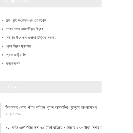
অন্যান্য লিংক
ঘন্টা প্রতি উৎপাদন এবং লোডশেড
ভারত থেকে আমদানিকৃত বিদ্যুৎ
সর্বাধিক উৎপাদনে এলাকা ভিত্তিক সরবরাহ
খুচরা বিদ্যুৎ মূল্যহার
গ্যাস এরট্যারিফ
কনডেনসেট
সর্বাধিক
মিয়ানমার থেকে পাইপ লাইনে গ্যাস আমদানির প্রস্তাব বাংলাদেশের
Aug 2, 2026
১২ কেজি এলপিজির দাম ৭০ টাকা বাড়িয়ে ১ হাজার ৫৯৮ টাকা নির্ধারণ