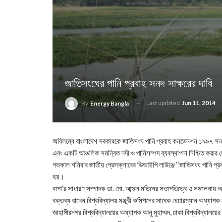
জাতিসংঘের পানি প্রবাহ সনদ সাক্ষরের দাবি
Last updated
Jun 11, 2014
By
Energy Bangla
অবিলম্বে বাংলাদেশ সরকারকে জাতিসংঘ পানি প্রবাহ কনভেনশন ১৯৯৭ সনদে
এবং একটি আঞ্চলিক সমন্বিত নদী ও পানিসম্পদ ব্যবস্থাপনা নিশ্চিত করার
গতকাল শনিবার জাতীয় প্রেসক্লাবের ভিআইপি লাউঞ্জে ‘‘জাতিসংঘ পানি প
হয়।
বাপা’র সাধারণ সম্পাদক ডা. মো. আব্দুল মতিনের সভাপতিত্বে ও সঞ্চালনা
বক্তব্য রাখেন বিশ্ববিদ্যালয় মঞ্জুরী কমিশনের সাবেক চেয়ারম্যান অধ্যা
জাহাঙ্গীরনগর বিশ্ববিদ্যালয়ের অধ্যাপক আনু মুহাম্মদ, ঢাকা বিশ্ববিদ্যা