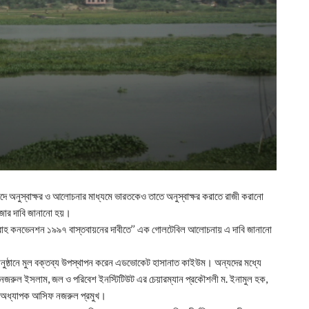
 অনুস্বাক্ষর ও আলোচনার মাধ্যমে ভারতকেও তাতে অনুস্বাক্ষর করাতে রাজী করানো
 জোর দাবি জানানো হয়।
্রবাহ কনভেনশন ১৯৯৭ বাস্তবায়নের দাবীতে’’ এক গোলটেবিল আলোচনায় এ দাবি জানানো
য় অনুষ্ঠানে মুল বক্তব্য উপস্থাপন করেন এডভোকেট হাসানাত কাইউম। অন্যদের মধ্যে
পক নজরুল ইসলাম, জল ও পরিবেশ ইনস্টিটিউট এর চেয়ারম্যান প্রকৌশলী ম. ইনামুল হক,
লয়ের অধ্যাপক আসিফ নজরুল প্রমুখ।