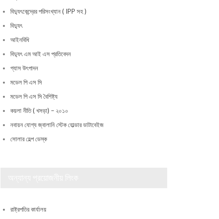
বিদ্যুৎকেন্দ্রের পরিসংখ্যান ( IPP সহ )
বিদ্যুৎ
আইনবিধি
বিদ্যুৎ এম আই এস প্রতিবেদন
গ্যাস উৎপাদন
মডেল পি এস সি
মডেল পি এস সি বৈশিষ্ট্য
কয়লা নীতি ( খসড়া) – ২০১০
নবায়ন যোগ্য জ্বালানি স্টেক হোল্ডার ডাটাবেইজ
সোলার হেল্প ডেস্ক
অন্যান্য প্রয়োজনীয় লিংক
রাষ্ট্রপতির কার্যালয়