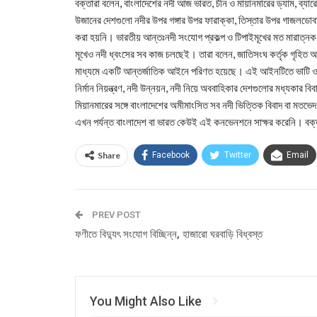
বক্তারা বলেন, বাংলাদেশের নদী আজ ভারত, চীন ও মায়ানমারের ড্যাম, ব্যারে
উজানের দেশগুলো নদীর উপর গঙ্গার উপর ফারাক্কা, তিস্তার উপর গাজলডোব
করা হয়নি। ভারতীয় আন্তঃনদী সংযোগ প্রকল্প ও টিপাইমূখের মত মারাত্নক ক
মূখেও নদী ধ্বংসের সব কাজ চলছেই। তারা বলেন, জাতিসংঘ কর্তৃক গৃহিত আন
মাধ্যমে একটি আন্তর্জাতিক আইনে পরিণত হয়েছে। এই আইনটিতে ভাটি ও উ
নির্মান নিয়ন্ত্রণ, নদী উন্নয়ন, নদী নিয়ে অববাহিকার দেশগুলোর মধ্যকার 
মিয়ানমারের সঙ্গে বাংলাদেশের অমীমাংসিত সব নদী ভিত্তিক বিবাদ বা মতভেদ
এখন পর্যন্ত বাংলাদেশ বা ভারত কেউই এই কনভেনশনে সাক্ষর করেনি। বক্
Share
Facebook
Twitter
Email
PREV POST
ফণীতে বিদ্যুৎ সংযোগ বিচ্ছিন্ন, হাজারো ঘরবাড়ি বিধ্বস্ত
You Might Also Like