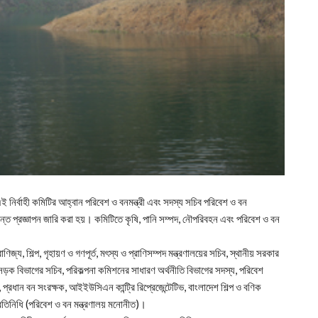
ই নির্বাহী কমিটির আহ্বান পরিবেশ ও বনমন্ত্রী এবং সদস্য সচিব পরিবেশ ও বন
রান্ত প্রজ্ঞাপন জারি করা হয়। কমিটিতে কৃষি, পানি সম্পদ, নৌপরিবহন এবং পরিবেশ ও বন
ণিজ্য, শিল্প, গৃহায়ণ ও গণপূর্ত, মৎস্য ও প্রাণিসম্পদ মন্ত্রণালয়ের সচিব, স্থানীয় সরকার
সড়ক বিভাগের সচিব, পরিকল্পনা কমিশনের সাধারণ অর্থনীতি বিভাগের সদস্য, পরিবেশ
প্রধান বন সংরক্ষক, আইইউসিএন কান্ট্রি রিপ্রেজেন্টেটিভ, বাংলাদেশ শিল্প ও বণিক
তিনিধি (পরিবেশ ও বন মন্ত্রণালয় মনোনীত)।