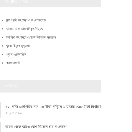
অন্যান্য লিংক
ঘন্টা প্রতি উৎপাদন এবং লোডশেড
ভারত থেকে আমদানিকৃত বিদ্যুৎ
সর্বাধিক উৎপাদনে এলাকা ভিত্তিক সরবরাহ
খুচরা বিদ্যুৎ মূল্যহার
গ্যাস এরট্যারিফ
কনডেনসেট
সর্বাধিক
১২ কেজি এলপিজির দাম ৭০ টাকা বাড়িয়ে ১ হাজার ৫৯৮ টাকা নির্ধারণ
Aug 2, 2026
ভারত থেকে আরও বেশি ডিজেল চায় বাংলাদেশ