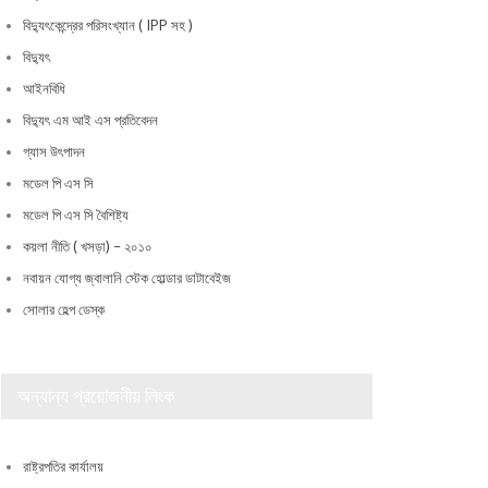
বিদ্যুৎকেন্দ্রের পরিসংখ্যান ( IPP সহ )
বিদ্যুৎ
আইনবিধি
বিদ্যুৎ এম আই এস প্রতিবেদন
গ্যাস উৎপাদন
মডেল পি এস সি
মডেল পি এস সি বৈশিষ্ট্য
কয়লা নীতি ( খসড়া) – ২০১০
নবায়ন যোগ্য জ্বালানি স্টেক হোল্ডার ডাটাবেইজ
সোলার হেল্প ডেস্ক
অন্যান্য প্রয়োজনীয় লিংক
রাষ্ট্রপতির কার্যালয়