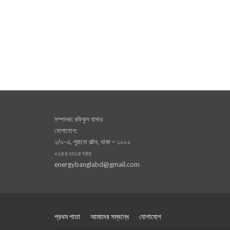
সম্পাদক: রফিকুল বাসার
যোগাযোগ:
২/৩-এ, পূরানো পল্টন, থাকা – ১০০০
০১৫৫২৩১৫৭৪৫
energybanglabd@gmail.com
প্রথম পাতা
আমাদের সম্বন্ধে
যোগাযোগ