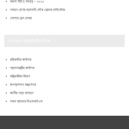
কয়লা নীতি ( খসড়া) – ২০১০
নবায়ন যোগ্য জ্বালানি স্টেক হোল্ডার ডাটাবেইজ
সোলার হেল্প ডেস্ক
অন্যান্য প্রয়োজনীয় লিংক
রাষ্ট্রপতির কার্যালয়
প্রধানমন্ত্রীর কার্যালয়
মন্ত্রিপরিষদ বিভাগ
জনপ্রশাসন মন্ত্রণালয়
জাতীয় তথ্য বাতায়ন
সকল ক্যাডার পিএমআইএস