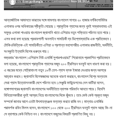
Last updated
Nov 18, 2014
By
Energy Bangla
আন্তর্জাতিক আদালতে ভারতের সঙ্গে মামলায় বাংলাদেশ সাগরে ২০ হাজার বর্গকিলোমিটার
এলাকার ওপর অধিকারের স্বীকৃতি পেয়েছে। প্রাকৃতিক গ্যাসের জন্য খুবই সম্ভাবনাময় এই
সমুদ্র এলাকা পাওয়ায় বাংলাদেশ জ্বালানি খাতে এশিয়ার নতুন শক্তিতে পরিণত হতে পারে।
এসব কথা বলা হয়েছে প্রভাবশালী অনলাইন সাময়িকী দ্য ডিপ্লোম্যাটের এক প্রতিবেদনে।
টোকিওভিত্তিক এই সাময়িকীতে এশিয়া ও প্রশান্ত মহাসাগরীয় এলাকার রাজনীতি, অর্থনীতি,
সংস্কৃতি ইত্যাদি বিশেষ গুরুত্ব পায়।
শুক্রবার ‘বাংলাদেশ :এশিয়াস নিউ এনার্জি সুপারপাওয়ার?’ শিরোনামে প্রকাশিত প্রতিবেদনে
বলা হয়েছে, বাংলাদেশে প্রাকৃতিক গ্যাসের মজুদ ২০০ ট্রিলিয়ন ঘনফুট বলে ধারণা করা হয়।
এ বছরের মধ্যে পেট্রোবাংলা নতুন ১৮টি তেল-গ্যাস ব্লক ইজারা দেওয়ার জন্য দরপত্র
আহ্বান করবে। জ্বালানি বিশেষজ্ঞদের অনেকে ধারণা করছেন, বাংলাদেশ বিশ্বে অন্যতম
সেরা গ্যাস উত্তোলনকারী দেশে পরিণত হবে।সেঞ্চুরি ফাউন্ডেশনের নেল ভাটিয়া বলেন,
বঙ্গোপসাগরের জ্বালানি বাংলাদেশের অর্থনীতিতে ব্যাপক পরিবর্তন আনতে পারে। বিদেশি
বিনিয়োগকারীরা খুবই আগ্রহ নিয়ে বাংলাদেশের দিকে ঝুঁকবে। তবে কেউ কেউ প্রকৃত মজুদ
সম্পর্কে জানার আগে এতটা উৎসাহব্যঞ্জক মন্তব্য করতে রাজি নন। মান্নার এনার্জির
পরামর্শক রবিন মিলস বলেন, বাংলাদেশে ১০০ থেকে ২০০ ট্রিলিয়ন ঘনফুট গ্যাস আছে কি-না
সে ব্যাপারে কেউ নিশ্চিত নন। বাংলাদেশে মজুদের বিষয়টি প্রমাণিত কিছু নয়।