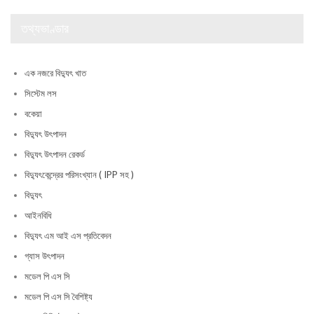
তথ্যভাণ্ডার
এক নজরে বিদ্যুৎ খাত
সিস্টেম লস
বকেয়া
বিদ্যুৎ উৎপাদন
বিদ্যুৎ উৎপাদন রেকর্ড
বিদ্যুৎকেন্দ্রের পরিসংখ্যান ( IPP সহ )
বিদ্যুৎ
আইনবিধি
বিদ্যুৎ এম আই এস প্রতিবেদন
গ্যাস উৎপাদন
মডেল পি এস সি
মডেল পি এস সি বৈশিষ্ট্য