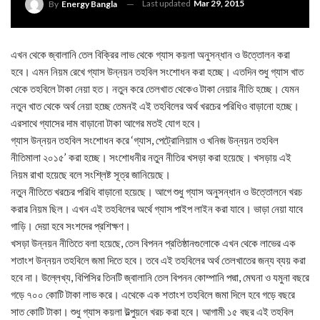
Last updated
Mar 29, 2015
By
Energy Bangla
এখন থেকে জ্বালানি তেল বিক্রির লাভ থেকে গ্যাস কয়লা অনুসন্ধান ও উত্তোলন করা
হবে। এমন নিয়ম রেখে গ্যাস উন্নয়ন তহবিল সংশোধন করা হচ্ছে। এতদিন শুধু গ্যাস খাত
থেকে তহবিলে টাকা নেয়া হত। নতুন করে তেলখাত থেকেও টাকা নেয়ার নীতি হচ্ছে। যেমন
নতুন খাত থেকে অর্থ নেয়া হচ্ছে তেমনই এই তহবিলের অর্থ খরচের পরিধিও বাড়ানো হচ্ছে।
এরসাথে গ্যাসের দাম বাড়ানো টাকা আগের মতই যোগ হবে।
গ্যাস উন্নয়ন তহবিল সংশোধন করে ‘গ্যাস, পেট্রোলিয়াম ও খনিজ উন্নয়ন তহবিল
নীতিমালা ২০১৫’ করা হচ্ছে। সংশোধনীর নতুন নীতির খসড়া করা হয়েছে। খসড়ায় এই
নিয়ম রাখা হয়েছে বলে সংশ্লিষ্ট সূত্র জানিয়েছে।
নতুন নীতিতে খরচের পরিধি বাড়ানো হয়েছে। আগে শুধু গ্যাস অনুসন্ধান ও উত্তোলনে খরচ
করার নিয়ম ছিল। এখন এই তহবিলের অর্থে গ্যাস পাইপ লাইন করা যাবে। ভাড়া নেয়া যাবে
গাড়ি। দেয়া হবে সংশদের প্রশিক্ষণ।
খসড়া উন্নয়ন নীতিতে বলা হয়েছে, তেল বিপনন প্রতিষ্ঠানগুলোকে এখন থেকে লাভের এক
শতাংশ উন্নয়ন তহবিলে জমা দিতে হবে। তবে এই তহবিলের অর্থ তেলখাতের জন্য ব্যয় করা
হবে না। উল্লেখ্য, বিপিসির তিনটি জ্বালানি তেল বিপনন কোম্পানি পদ্মা, মেঘনা ও যমুনা বছরে
গড়ে ৭০০ কোটি টাকা লাভ করে। এথেকে এক শতাংশ তহবিলে জমা দিলে হবে গড়ে বছরে
সাত কোটি টাকা। শুধু গ্যাস কয়লা উল্পুয়নে খরচ করা হবে। আগামী ১৫ বছর এই তহবিল