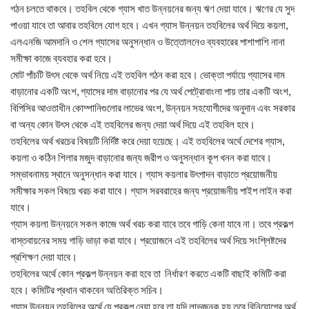
গঠন চলতে থাকবে। তহবিল থেকে গ্যাস খাত উন্নয়নের জন্য ঋণ দেয়া যাবে। ঋণের যে সুদ
পাওয়া যাবে তা আবার তহবিলে যোগ হবে। এখন গ্যাস উন্নয়ন তহবিলের অর্থ দিয়ে কয়লা,
এলএনজি আমদানি ও শেল গ্যাসের অনুসন্ধান ও উত্তোলনেও ব্যবহারের পাশাপাশি নানা
সমীক্ষা কাজে ব্যবহার করা হবে।
মোট পাঁচটি উৎস থেকে অর্থ নিয়ে এই তহবিল গঠন করা হবে। ভোক্তা পর্যায়ে গ্যাসের দাম
বাড়ানোর একটি অংশ, গ্যাসের দাম বাড়ানোর পর যে অর্থ পেট্রোবাংলা পায় তার একটি অংশ,
বিপিসির আওতাধীন কোম্পানিগুলোর লাভের অংশ, উন্নয়ন সহযোগীদের অনুদান এবং সরকার
বা অন্য কোন উৎস থেকে এই তহবিলের জন্য দেয়া অর্থ দিয়ে এই তহবিল হবে।
তহবিলের অর্থ খরচের বিষয়টি নির্দিষ্ট করে দেয়া হয়েছে। এই তহবিলের অর্থে দেশের গ্যাস,
কয়লা ও কঠিন শিলার মজুদ বাড়ানোর জন্য জরীপ ও অনুসন্ধান কূপ খনন করা যাবে।
সম্ভাবনাময় স্থানে অনুসন্ধান করা যাবে। গ্যাস কয়লার উৎপাদন বাড়াতে প্রয়োজনীয়
সমীক্ষার সকল বিষয়ে খরচ করা যাবে। গ্যাস সরবরাহের জন্য প্রয়োজনীয় পাইপ লাইন করা
যাবে।
গ্যাস কয়লা উন্নয়নে সকল কাজে অর্থ খরচ করা যাবে তবে গাড়ি কেনা যাবে না। তবে প্রকল্প
বাস্তবায়নের সময় গাড়ি ভাড়া করা যাবে। প্রয়োজনে এই তহবিলের অর্থ দিয়ে সংশ্লিষ্টদের
প্রশিক্ষণ দেয়া যাবে।
তহবিলের অর্থে কোন প্রকল্প উন্নয়ন করা হবে তা নির্ধারণ করতে একটি বাছাই কমিটি করা
হবে। কমিটির প্রধান থাকবেন অতিরিক্ত সচিব।
গ্যাস উন্নয়ন তহবিলের অর্থে যে প্রকল্প নেয়া হবে তা যদি লাভজনক হয় তবে বিনিয়োগের অর্থ