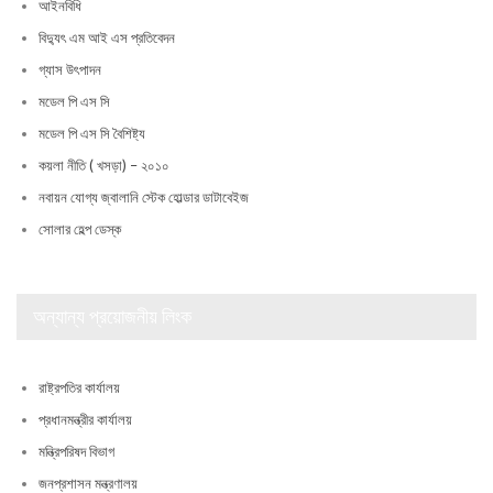
আইনবিধি
বিদ্যুৎ এম আই এস প্রতিবেদন
গ্যাস উৎপাদন
মডেল পি এস সি
মডেল পি এস সি বৈশিষ্ট্য
কয়লা নীতি ( খসড়া) – ২০১০
নবায়ন যোগ্য জ্বালানি স্টেক হোল্ডার ডাটাবেইজ
সোলার হেল্প ডেস্ক
অন্যান্য প্রয়োজনীয় লিংক
রাষ্ট্রপতির কার্যালয়
প্রধানমন্ত্রীর কার্যালয়
মন্ত্রিপরিষদ বিভাগ
জনপ্রশাসন মন্ত্রণালয়