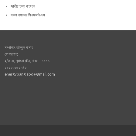
জাতীয় তথ্য বাতায়ন
সকল ক্যাডার পিএমআইএস
সম্পাদক: রফিকুল বাসার
যোগাযোগ:
২/৩-এ, পূরানো পল্টন, থাকা – ১০০০
০১৫৫২৩১৫৭৪৫
energybanglabd@gmail.com