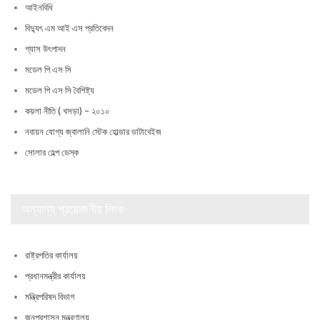
আইনবিধি
বিদ্যুৎ এম আই এস প্রতিবেদন
গ্যাস উৎপাদন
মডেল পি এস সি
মডেল পি এস সি বৈশিষ্ট্য
কয়লা নীতি ( খসড়া) – ২০১০
নবায়ন যোগ্য জ্বালানি স্টেক হোল্ডার ডাটাবেইজ
সোলার হেল্প ডেস্ক
অন্যান্য প্রয়োজনীয় লিংক
রাষ্ট্রপতির কার্যালয়
প্রধানমন্ত্রীর কার্যালয়
মন্ত্রিপরিষদ বিভাগ
জনপ্রশাসন মন্ত্রণালয়