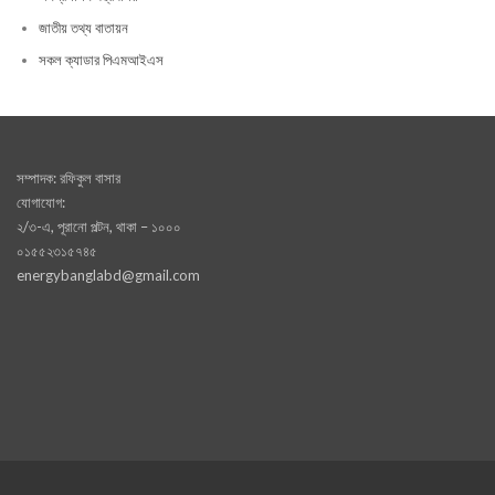
জাতীয় তথ্য বাতায়ন
সকল ক্যাডার পিএমআইএস
সম্পাদক: রফিকুল বাসার
যোগাযোগ:
২/৩-এ, পূরানো পল্টন, থাকা – ১০০০
০১৫৫২৩১৫৭৪৫
energybanglabd@gmail.com