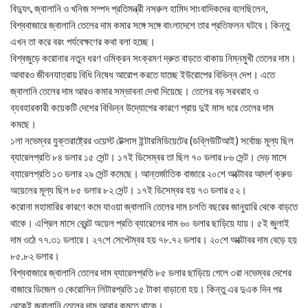
বিদ্যুৎ, জ্বালানি ও খনিজ সম্পদ প্রতিমন্ত্রী নসরুল হামিদ সাংবাদিকদের বলেছিলেন,
বিশ্ববাজারে জ্বালানি তেলের দাম কমার সঙ্গে সঙ্গে বাংলাদেশে তার প্রতিফলন ঘটবে। কিন্তু
এখন তা করে বরং পর্যবেক্ষণের কথা বলা হচ্ছে।
বিশ্বজুড়ে করোনার নতুন ধরণ ওমিক্রন সংক্রমণ দ্রুত বাড়তে থাকায় নিম্নমুখী তেলের দাম।
আবারও জীবনযাত্রায় বিধি নিষেধ আরোপ করতে যাচ্ছে ইউরোপের বিভিন্ন দেশ। এতে
জ্বালানি তেলের দাম আরও কমার সম্ভাবনা দেখা দিয়েছে। তেলের বড় সরবরাহ ও
ব্যবহারকারী কয়েকটি দেশের বিভিন্ন উদ্যোগের কারণে প্রায় দুই মাস ধরে তেলের দাম
কমছে।
১লা নভেম্বর যুক্তরাষ্ট্রের ওয়েস্ট টেক্সাস ইন্টারমিডিয়েটের (ডব্লিউটিআই) সর্বোচ্চ মূল্য ছিল
ব্যারেলপ্রতি ৮৪ ডলার ১৫ সেন্ট। ১৭ই ডিসেম্বর তা ছিল ৭০ ডলার ৮৬ সেন্ট। দেড় মাসে
ব্যারেলপ্রতি ১৩ ডলার ২৯ সেন্ট কমেছে। আন্তর্জাতিক বাজারে ২০শে অক্টোবর আদর্শ ক্রুড
অয়েলের মূল্য ছিল ৮৫ ডলার ৮২ সেন্ট। ১৭ই ডিসেম্বর হয় ৭৩ ডলার ৫২।
করোনা মহামারির কারণে কমে যাওয়া জ্বালানি তেলের দাম চলতি বছরের জানুয়ারি থেকে বাড়তে
থাকে। এপ্রিল মাসে ব্রেন্ট অয়েল প্রতি ব্যারেলের দাম ৬০ ডলার ছাড়িয়ে যায়। ৫ই জুলাই
দাম ওঠে ৭৭.৩১ ডলারে। ২৭শে সেপ্টেম্বর হয় ৭৮.৭২ ডলার। ২০শে অক্টোবর দাম বেড়ে হয়
৮৫.৮২ ডলার।
বিশ্ববাজারে জ্বালানি তেলের দাম ব্যারেলপ্রতি ৮৫ ডলার ছাড়িয়ে গেলে ৩রা নভেম্বর দেশের
বাজারে ডিজেল ও কেরোসিন লিটারপ্রতি ১৫ টাকা বাড়ানো হয়। কিন্তু এর দুএক দিন পর
থেকেই জ্বালানি তেলের দাম আবার কমতে থাকে।