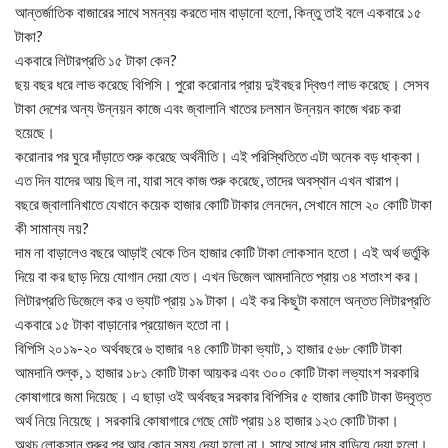
আন্তর্জাতিক বাজারের সাথে সমন্বয় করতে দাম বাড়ানো হলো, কিন্তু তাই বলে একবারে ১৫
টাকা?
একবারে লিটারপ্রতি ১৫ টাকা কেন?
ছয় বছর ধরে লাভ করেছে বিপিসি। পুরো করোনার প্রায় দুইবছর দ্বিগুণ লাভ করেছে। সেসব
টাকা দেশের অন্য উন্নয়ন কাজে এবং জ্বালানি খাতের চলমান উন্নয়ন কাজে খরচ করা
হয়েছে।
করোনার পর ঘুরে দাঁড়াতে শুরু করেছে অর্থনীতি। এই পরিস্থিতিতে এটা অনেক বড় ধাক্কা।
এত দিন যাদের আয় ছিল না, যারা সবে কাজ শুরু করেছে, তাদের অবস্থান এখন খারাপ।
বছরে জ্বালানিখাতে যেখানে কয়েক হাজার কোটি টাকার লেনদেন, সেখানে মাসে ২০ কোটি টাকা
কী সামান্য নয়?
দাম না বাড়ালেও বছরে আড়াই থেকে তিন হাজার কোটি টাকা লোকসান হতো। এই অর্থ ভর্তুকি
দিয়ে বা কর ছাড় দিয়ে যোগান দেয়া যেত। এখন ডিজেল আমদানিতে প্রায় ৩৪ শতাংশ কর।
লিটারপ্রতি ডিজেলে কর ও ভ্যাট প্রায় ১৯ টাকা। এই কর কিছুটা কমালে অন্তত লিটারপ্রতি
একবারে ১৫ টাকা বাড়ানোর প্রয়োজন হতো না।
বিপিসি ২০১৯-২০ অর্থবছরে ৬ হাজার ৭৪ কোটি টাকা ভ্যাট, ১ হাজার ৫৬৮ কোটি টাকা
আমদানি শুল্ক, ১ হাজার ১৮১ কোটি টাকা আয়কর এবং ৩০০ কোটি টাকা লভ্যাংশ সরকারি
কোষাগারে জমা দিয়েছে। এ ছাড়া ওই অর্থবছর সরকার বিপিসির ৫ হাজার কোটি টাকা উদ্বৃত্ত
অর্থ নিয়ে নিয়েছে। সরকারি কোষাগারে গেছে মোট প্রায় ১৪ হাজার ১২৩ কোটি টাকা।
অথচ লোকসান শুরুর পর আর কোন সময় দেয়া হলো না। সাথে সাথে দাম বাড়িয়ে দেয়া হলো।