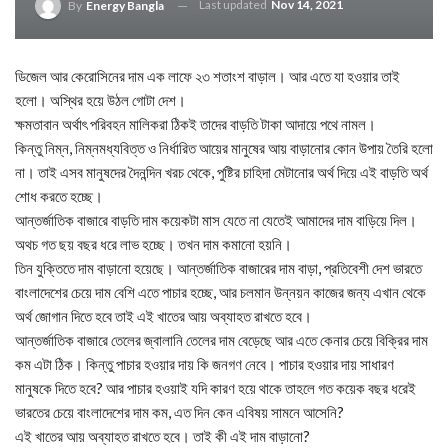
Last updated
Nov 14, 2021
By
Energy Bangla
ডিজেল আর কেরোসিনের দাম এক লাফে ২৩ শতাংশ বাড়াল। আর এতে যা হওয়ার তাই
হলো। অস্থির হয়ে উঠল গোটা দেশ।
ক্ষমতাবান অর্থাৎ পরিবহন মালিকরা ঠিকই তাদের বাড়তি টাকা আদায়ে পথে নামল।
কিন্তু নিম্ন, নিম্নমধ্যবিত্ত ও নির্ধারিত আয়ের মানুষের আয় বাড়ানোর কোন উপায় তৈরি হলো
না। তাই এসব মানুষদের দৈনন্দিন খরচ থেকে, পুষ্টির চাহিদা মেটানোর অর্থ দিয়ে এই বাড়তি অর্থ
শোধ করতে হচ্ছে।
আন্তর্জাতিক বাজারে বাড়তি দাম কয়েকটা মাস যেতে না যেতেই আমাদের দাম বাড়িয়ে দিল।
অথচ গত ছয় বছর ধরে লাভ হচ্ছে। তখন দাম কমানো হয়নি।
তিন যুক্তিতে দাম বাড়ানো হয়েছে। আন্তর্জাতিক বাজারের দাম বাড়া, প্রতিবেশী দেশ ভারতে
বাংলাদেশের চেয়ে দাম বেশি এতে পাচার হচ্ছে, আর চলমান উন্নয়ন কাজের জন্য এখান থেকে
অর্থ জোগান দিতে হবে তাই এই খাতের আয় অব্যাহত রাখতে হবে।
আন্তর্জাতিক বাজারে তেলের জ্বালানি তেলের দাম বেড়েছে আর এতে কেনার চেয়ে বিক্রির দাম
কম এটা ঠিক। কিন্তু পাচার হওয়ার দায় কি জনগণ নেবে। পাচার হওয়ার দায় সাধারণ
মানুষকে দিতে হবে? আর পাচার হওয়াই যদি কারণ হয়ে থাকে তাহলে গত কয়েক বছর ধরেই
ভারতের চেয়ে বাংলাদেশের দাম কম, এত দিন কেন এবিষয় সামনে আসেনি?
এই খাতের আয় অব্যাহত রাখতে হবে। তাই কী এই দাম বাড়ানো?