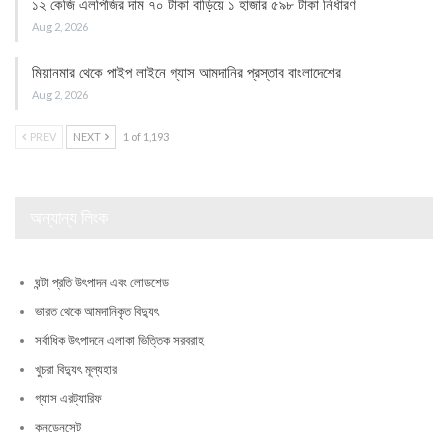
১২ কেজি এলপিজির দাম ৭০ টাকা বাড়িয়ে ১ হাজার ৫৯৮ টাকা নির্ধারণ
Aug 2, 2026
মিয়ানমার থেকে পাইপ লাইনে গ্যাস আমদানির প্রস্তাব বাংলাদেশের
Aug 2, 2026
PREV
NEXT
1 of 1,193
অন্যান্য লিংক
ঘন্টা প্রতি উৎপাদন এবং লোডশেড
ভারত থেকে আমদানিকৃত বিদ্যুৎ
সর্বাধিক উৎপাদনে এলাকা ভিত্তিক সরবরাহ
খুচরা বিদ্যুৎ মূল্যহার
গ্যাস এরট্যারিফ
কনডেনসেট