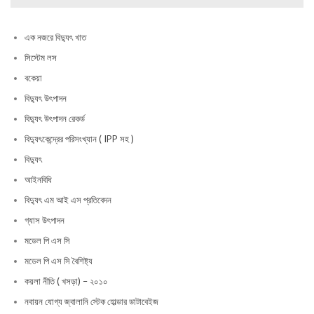
এক নজরে বিদ্যুৎ খাত
সিস্টেম লস
বকেয়া
বিদ্যুৎ উৎপাদন
বিদ্যুৎ উৎপাদন রেকর্ড
বিদ্যুৎকেন্দ্রের পরিসংখ্যান ( IPP সহ )
বিদ্যুৎ
আইনবিধি
বিদ্যুৎ এম আই এস প্রতিবেদন
গ্যাস উৎপাদন
মডেল পি এস সি
মডেল পি এস সি বৈশিষ্ট্য
কয়লা নীতি ( খসড়া) – ২০১০
নবায়ন যোগ্য জ্বালানি স্টেক হোল্ডার ডাটাবেইজ