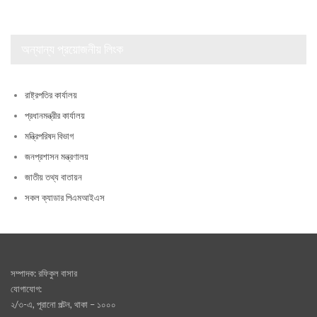
অন্যান্য প্রয়োজনীয় লিংক
রাষ্ট্রপতির কার্যালয়
প্রধানমন্ত্রীর কার্যালয়
মন্ত্রিপরিষদ বিভাগ
জনপ্রশাসন মন্ত্রণালয়
জাতীয় তথ্য বাতায়ন
সকল ক্যাডার পিএমআইএস
সম্পাদক: রফিকুল বাসার
যোগাযোগ:
২/৩-এ, পূরানো পল্টন, থাকা – ১০০০