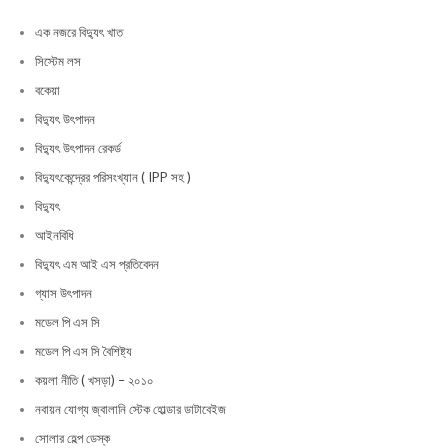
এক নজরে বিদ্যুৎ খাত
সিস্টেম লস
বকেয়া
বিদ্যুৎ উৎপাদন
বিদ্যুৎ উৎপাদন রেকর্ড
বিদ্যুৎকেন্দ্রের পরিসংখ্যান ( IPP সহ )
বিদ্যুৎ
আইনবিধি
বিদ্যুৎ এম আই এস প্রতিবেদন
গ্যাস উৎপাদন
মডেল পি এস সি
মডেল পি এস সি বৈশিষ্ট্য
কয়লা নীতি ( খসড়া) – ২০১০
নবায়ন যোগ্য জ্বালানি স্টেক হোল্ডার ডাটাবেইজ
সোলার হেল্প ডেস্ক