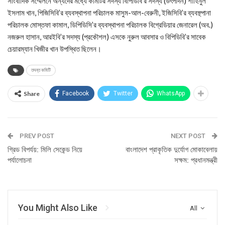
সাংবাদিক সম্মেলনে অন্যদের মধ্যে কমিটির সদস্য বিপিডিবি’র সদস্য (উৎপাদন) শাহিনুল
ইসলাম খান, পিজিসিবি’র ব্যবস্থাপনা পরিচালক মাসুম-আল-বেরুনী, ইজিসিবি’র ব্যবস্থ্পানা
পরিচালক মোস্তফা কামাল, ডিপিডিসি’র ব্যবস্থাপনা পরিচালক বিগ্রেডিয়ার জেনারেল (অব.)
নজরুল হাসান, আরইবি’র সদস্য (প্রকৌশল) এসকে নুরুল আবসার ও বিপিডিবি’র সাবেক
চেয়ারম্যান খিজীর খান উপস্থিত ছিলেন।
তদন্ত কমিটি
Share
Facebook
Twitter
WhatsApp
PREV POST
NEXT POST
গ্রিড বিপর্যয়: মিলি সেকেন্ড নিয়ে
বাংলাদেশ প্রাকৃতিক দুর্যোগ মোকাবেলায়
পর্যালোচনা
সক্ষম: প্রধানমন্ত্রী
You Might Also Like
All