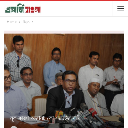
Home
বিদ্যুৎ
মূল কারণ অজানা: লো ভোল্টেজ দায়ি