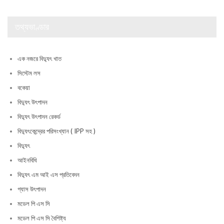
তথ্যভাণ্ডার
এক নজরে বিদ্যুৎ খাত
সিস্টেম লস
বকেয়া
বিদ্যুৎ উৎপাদন
বিদ্যুৎ উৎপাদন রেকর্ড
বিদ্যুৎকেন্দ্রের পরিসংখ্যান ( IPP সহ )
বিদ্যুৎ
আইনবিধি
বিদ্যুৎ এম আই এস প্রতিবেদন
গ্যাস উৎপাদন
মডেল পি এস সি
মডেল পি এস সি বৈশিষ্ট্য