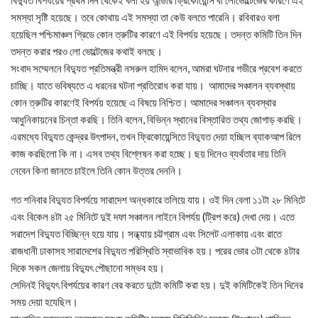
বিদ্যুত বিপর্যয়ের প্রথম দিন থেকেই বলা হয় আন্ডার ফ্রিকোয়েন্সি বা লোভোল্টেজের কারণে এই
সমস্যা সৃষ্টি হয়েছে। তবে কোথায় এই সমস্যা তা কেউ বলতে পারেনি। রবিবারও বলা
হয়েছিল পশ্চিমাঞ্চল গ্রিডে কোন ত্রুটির কারণে এই বিপর্যয় হয়েছে। তদন্ত কমিটি তিন দিন
তদন্ত করার পরও লো ভোল্টেজের কথাই বলছে।
সংবাদ সম্মেলনে বিদ্যুত প্রতিমন্ত্রী নসরুল হামিদ বলেন, আমরা ঘটনার গভীরে প্রবেশ করতে
চাচ্ছি। যাতে ভবিষ্যতে এ ধরনের ঘটনা প্রতিরোধ করা যায়। আমাদের সঞ্চালন ব্যবস্থায়
কোন ত্রুটির কারণেই বিপর্যয় হয়েছে এ বিষয়ে নিশ্চিত। আমাদের সঞ্চালন ব্যবস্থার
আধুনিকায়নের চিন্তা করছি। তিনি বলেন, বিভিন্ন স্থানের বিস্তারিত তথ্য জোগাড় করছি।
এরমধ্যে বিদ্যুত কেন্দ্রর উৎপাদন, তখন ফ্রিকোয়েন্সিতে বিদ্যুত দেয়া হচ্ছিল ব্যাকআপ রিলে
কাজ করছিলো কি না। এসব তথ্য বিশ্লেষন করা হচ্ছে। ছয় দিনেও ব্যর্থতার দায় তিনি
নেবেন কিনা জানতে চাইলে তিনি কোন উত্তর দেননি।
গত শনিবার বিদ্যুত বিপর্যয়ে সারাদেশ অন্ধকারে তলিয়ে যায়। ওই দিন বেলা ১১টা ২৮ মিনিটে
এবং বিকেল ৪টা ২৫ মিনিটে দুই দফা সঞ্চালন লাইনে বিপর্যয় (ট্রিপ করে) দেখা দেয়। এতে
সরাদেশ বিদ্যুত বিচ্ছিন্ন হয়ে যায়। সন্ধ্যায় চট্টগ্রাম এবং সিলেট এলাকায় এবং রাতে
রাজধানী ঢাকাসহ সারাদেশের বিদ্যুত পরিস্থিতি স্বাভাবিক হয়। পরের ভোর ৩টা থেকে ৪টার
দিকে সকল জেলায় বিদ্যুৎ পৌছানো সম্ভব হয়।
সেদিনই বিদ্যুৎ বিপর্যয়ের কারণ বের করতে দুটো কমিটি করা হয়। দুই কমিটিকেই তিন দিনের
সময় দেয়া হযেছিল।