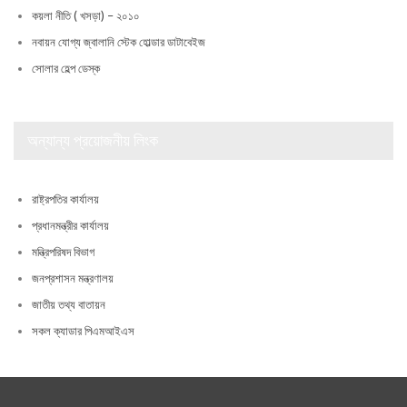
কয়লা নীতি ( খসড়া) – ২০১০
নবায়ন যোগ্য জ্বালানি স্টেক হোল্ডার ডাটাবেইজ
সোলার হেল্প ডেস্ক
অন্যান্য প্রয়োজনীয় লিংক
রাষ্ট্রপতির কার্যালয়
প্রধানমন্ত্রীর কার্যালয়
মন্ত্রিপরিষদ বিভাগ
জনপ্রশাসন মন্ত্রণালয়
জাতীয় তথ্য বাতায়ন
সকল ক্যাডার পিএমআইএস