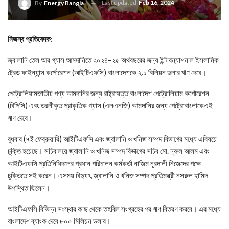
Last updated
Feb 16, 2024
By
Energy Bangla
নিজস্ব প্রতিবেদক:
জ্বালানি তেল আর গ্যাস আমদানিতে ২০২৪–২৫ অর্থবছরের জন্য ইন্টারন্যাশনাল ইসলামিক
ট্রেড ফাইন্যান্স কর্পোরেশন (আইটিএফসি) বাংলাদেশকে ২.১ বিলিয়ন ডলার ঋণ দেবে।
পেট্রোলিয়ামজাতীয় পণ্য আমদানির জন্য রাষ্ট্রায়ত্ত বাংলাদেশ পেট্রোলিয়াম কর্পোরেশন
(বিপিসি) এবং তরলীকৃত প্রাকৃতিক গ্যাস (এলএনজি) আমদানির জন্য পেট্রোবাংলাকেএই
ঋণ দেবে।
বুধবার (৭ই ফেব্রুয়ারি) আইটিএফসি এবং জ্বালানি ও খনিজ সম্পদ বিভাগের মধ্যে এবিষয়ে
চুক্তি হয়েছে। সচিবালয়ে জ্বালানি ও খনিজ সম্পদ বিভাগের সচিব মো. নূরুল আলম এবং
আইটিএফসি প্রতিনিধিদলের প্রধান পরিচালন কর্মকর্তা নাজিম নূরদালী নিজেদের পক্ষে
চুক্তিতে সই করেন। এসময় বিদ্যুৎ, জ্বালানি ও খনিজ সম্পদ প্রতিমন্ত্রী নসরুল হামিদ
উপস্থিত ছিলেন।
আইটিএফসি বিভিন্ন সংস্থার কাছ থেকে তহবিল সংগ্রহের পর ঋণ বিতরণ করবে। এর মধ্যে
বাংলাদেশ ব্যাংক দেবে ৮০০ মিলিয়ন ডলার।