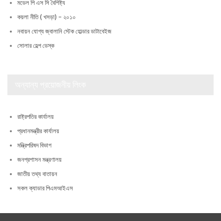
মডেল পি এস সি বৈশিষ্ট্য
কয়লা নীতি ( খসড়া) – ২০১০
নবায়ন যোগ্য জ্বালানি স্টেক হোল্ডার ডাটাবেইজ
সোলার হেল্প ডেস্ক
অন্যান্য প্রয়োজনীয় লিংক
রাষ্ট্রপতির কার্যালয়
প্রধানমন্ত্রীর কার্যালয়
মন্ত্রিপরিষদ বিভাগ
জনপ্রশাসন মন্ত্রণালয়
জাতীয় তথ্য বাতায়ন
সকল ক্যাডার পিএমআইএস