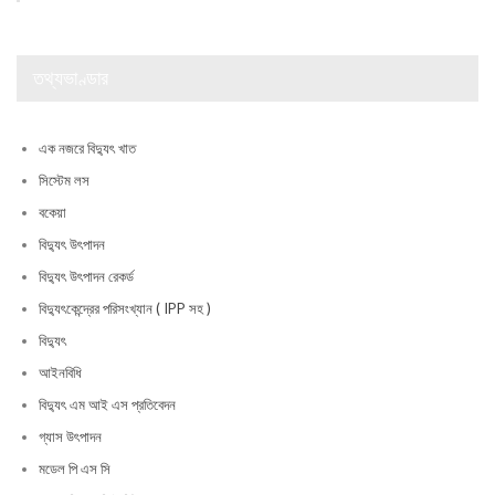
তথ্যভাণ্ডার
এক নজরে বিদ্যুৎ খাত
সিস্টেম লস
বকেয়া
বিদ্যুৎ উৎপাদন
বিদ্যুৎ উৎপাদন রেকর্ড
বিদ্যুৎকেন্দ্রের পরিসংখ্যান ( IPP সহ )
বিদ্যুৎ
আইনবিধি
বিদ্যুৎ এম আই এস প্রতিবেদন
গ্যাস উৎপাদন
মডেল পি এস সি