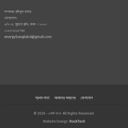
সম্পাদক: রফিকুল বাসার
যোগাযোগ:
২/৩-এ, পূরানো পল্টন, থাকা – ১০০০
০১৫৫২৩১৫৭৪৫
energybanglabd@gmail.com
প্রথম পাতা
আমাদের সম্বন্ধে
যোগাযোগ
© 2026 - এনার্জি বাংলা. All Rights Reserved.
Website Design:
RockTech