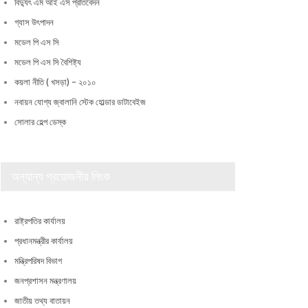
বিদ্যুৎ এম আই এস প্রতিবেদন
গ্যাস উৎপাদন
মডেল পি এস সি
মডেল পি এস সি বৈশিষ্ট্য
কয়লা নীতি ( খসড়া) – ২০১০
নবায়ন যোগ্য জ্বালানি স্টেক হোল্ডার ডাটাবেইজ
সোলার হেল্প ডেস্ক
অন্যান্য প্রয়োজনীয় লিংক
রাষ্ট্রপতির কার্যালয়
প্রধানমন্ত্রীর কার্যালয়
মন্ত্রিপরিষদ বিভাগ
জনপ্রশাসন মন্ত্রণালয়
জাতীয় তথ্য বাতায়ন