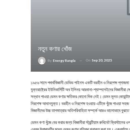
নতুন কণার খোঁজ
On
Sep 20, 2025
By
Energy Bangla
১৯৫৬ সালে পদার্থবিজ্ঞানী ডেভিড পাইনস একটি ভরহীন ও নিরপেক্ষ প্লাজমা 
যুক্তরাষ্ট্রের ইউনিভার্সিটি অব ইলিনয় আরবানা-শ্যাম্পলেইনের বিজ্ঞানীরা স
সন্ধান পাওয়া ডেমন কণার ক্ষতিকর কোনো দিক নেই। ডেমন মূলত কোয়ান্
নিরপেক্ষ আধানযুক্ত। ভরহীন ও নিরপেক্ষ হওয়ায় এটিকে খুঁজে পাওয়া সহ
বিজ্ঞানীদের উচ্চ তাপমাত্রার অতিপরিবাহিতা সম্পর্কে আরও ভালোভাবে বুঝত
ডেমন কণা খুঁজে বের করার জন্য বিজ্ঞানীরা স্ট্রন্টিয়াম রুথিনেট ক্রিস্টালে
এরপর উপাদানটির মধ্যে ডেমন কণার গতিপথ শনাক্ত করা হয়। একপর্যায়ে 