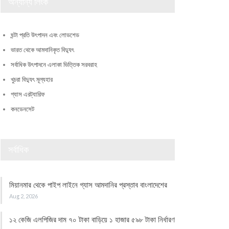
অন্যান্য লিংক
ঘন্টা প্রতি উৎপাদন এবং লোডশেড
ভারত থেকে আমদানিকৃত বিদ্যুৎ
সর্বাধিক উৎপাদনে এলাকা ভিত্তিক সরবরাহ
খুচরা বিদ্যুৎ মূল্যহার
গ্যাস এরট্যারিফ
কনডেনসেট
সর্বাধিক
মিয়ানমার থেকে পাইপ লাইনে গ্যাস আমদানির প্রস্তাব বাংলাদেশের
Aug 2, 2026
১২ কেজি এলপিজির দাম ৭০ টাকা বাড়িয়ে ১ হাজার ৫৯৮ টাকা নির্ধারণ