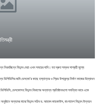
িমন্ত্রী
ন্ন নিরবচ্ছিন্ন বিদ্যুৎ‌ দেয়া এখন সময়ের দাবি। যত দ্রুত সম্ভব সাশ্রয়ী মূল্যে
ন্য ডিপিডিসির জমি ডেসকো’র কাছে হস্তান্তর ও গ্রিড উপকেন্দ্র নির্মাণ কাজের উদ্বোধন
। ডিপিডিসি, ডেসকোসহ বিদ্যুৎ বিভাগের অন্যান্য প্রতিষ্ঠানগুলো সমন্বিত ভাবে একে
নুষ্ঠানে অন্যদের মাঝে বিদ্যুৎ সচিব ড. আহমদ কায়কাউস, বাংলাদেশ বিদ্যুৎ উন্নয়ন