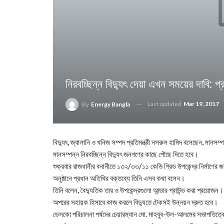
নিরবচ্ছিন্ন বিদ্যুৎ‌ দেয়া এখন সময়ের দাবি: প্রত
Last updated
Mar 19, 2017
By
Energy Bangla
বিদ্যুৎ, জ্বালানি ও খনিজ সম্পদ প্রতিমন্ত্রী নসরুল হামিদ বলেছেন, মানসম্প
মানসম্পন্ন নিরবচ্ছিন্ন বিদ্যুৎ জনগণের কাছে পৌছে দিতে হবে।
শুক্রবার রাজধানীর বনানীতে ১৩২/৩৩/১১ কেভি গ্রিড উপকেন্দ্র নির্মাণের জ
অনুষ্ঠানে প্রধান অতিথির বক্তব্যে তিনি এসব কথা বলেন।
তিনি বলেন, বৈদ্যুতিক তার ও উপকেন্দ্রগুলো আন্ডার গ্রাউন্ড করা প্রয়োজন
অপরের সহায়ক হিসাবে কাজ করলে বিদ্যুতে টেকসই উন্নয়ন দ্রুত হবে।
ডেসকো পরিচালনা পর্ষদের চেয়ারম্যান মো. মাহবুব-উল-আলমের সভাপতিত্বে অ