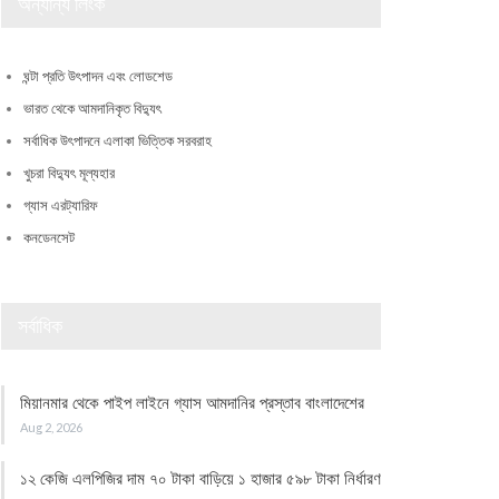
অন্যান্য লিংক
ঘন্টা প্রতি উৎপাদন এবং লোডশেড
ভারত থেকে আমদানিকৃত বিদ্যুৎ
সর্বাধিক উৎপাদনে এলাকা ভিত্তিক সরবরাহ
খুচরা বিদ্যুৎ মূল্যহার
গ্যাস এরট্যারিফ
কনডেনসেট
সর্বাধিক
মিয়ানমার থেকে পাইপ লাইনে গ্যাস আমদানির প্রস্তাব বাংলাদেশের
Aug 2, 2026
১২ কেজি এলপিজির দাম ৭০ টাকা বাড়িয়ে ১ হাজার ৫৯৮ টাকা নির্ধারণ