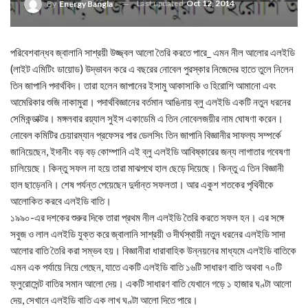
Last updated
Oct 12, 2014
By
Energy Bangla
পরিবেশবান্ধব জ্বালানি সাশ্রয়ী উজ্জ্বল আলো তৈরি করতে পারে_ এমন নীল আলোর এলইডি
(লাইট এমিটিং ডায়োড) উদ্ভাবন করে এ বছরের নোবেল পুরস্কার নিজেদের হাতে তুলে নিলেন
তিন জাপানি পদার্থবিদ। তারা হলেন জাপানের ইসামু আকাসাকি ও হিরোশি আমানো এবং
আমেরিকার শুজি নাকামুরা। পদার্থবিজ্ঞানের বর্তমান আঙিনায় ব্লু এলইডি একটি নতুন ধরনের
সেমিকন্ডাক্টর। মঙ্গলবার রয়্যাল সুইস একাডেমি এ তিন নোবেলজয়ীর নাম ঘোষণা করেন।
নোবেল কমিটির চেয়ারম্যান প্রফেসর পার ডেলসিং তিন জাপানি বিজ্ঞানীর সাফল্য সম্পর্কে
জানিয়েছেন, ইদানীং বড় বড় কোম্পানি এই ব্লু এলইডি আবিষ্কারের জন্য লাগাতার গবেষণা
চালিয়েছে। কিন্তু সফল না হয়ে তারা মাঝপথে হাল ছেড়ে দিয়েছে। কিন্তু এ তিন বিজ্ঞানী
হাল ছাড়েননি। শেষ পর্যন্ত পেয়েছেন দুর্দান্ত সফলতা। আর একুশ শতকের পৃথিবীকে
আলোকিত করবে এলইডি বাতি।
১৯৯০-এর দশকের শুরুর দিকে তারা প্রথম নীল এলইডি তৈরি করতে সফল হন। এর সঙ্গে
সবুজ ও লাল এলইডি যুক্ত করে জ্বালানি সাশ্রয়ী ও দীর্ঘস্থায়ী নতুন ধরনের এলইডি সাদা
আলোর বাতি তৈরি করা সম্ভব হয়। বিজ্ঞানীরা ধারাবাহিক উন্নয়নের মাধ্যমে এলইডি বাতিকে
এমন এক পর্যায়ে নিয়ে গেছেন, যাতে একটি এলইডি বাতি ১৬টি সাধারণ বাতি অথবা ৭০টি
ফ্লুরোসেন্ট বাতির সমান আলো দেয়। একটি সাধারণ বাতি যেখানে গড়ে ১ হাজার ঘণ্টা আলো
দেয়, সেখানে এলইডি বাতি এক লাখ ঘণ্টা আলো দিতে পারে।