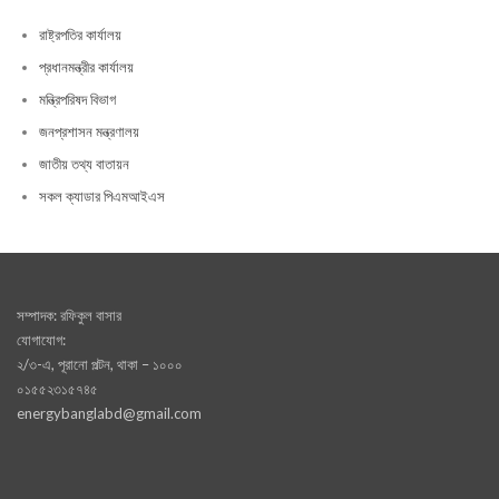
রাষ্ট্রপতির কার্যালয়
প্রধানমন্ত্রীর কার্যালয়
মন্ত্রিপরিষদ বিভাগ
জনপ্রশাসন মন্ত্রণালয়
জাতীয় তথ্য বাতায়ন
সকল ক্যাডার পিএমআইএস
সম্পাদক: রফিকুল বাসার
যোগাযোগ:
২/৩-এ, পূরানো পল্টন, থাকা – ১০০০
০১৫৫২৩১৫৭৪৫
energybanglabd@gmail.com