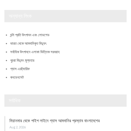
অন্যান্য লিংক
ঘন্টা প্রতি উৎপাদন এবং লোডশেড
ভারত থেকে আমদানিকৃত বিদ্যুৎ
সর্বাধিক উৎপাদনে এলাকা ভিত্তিক সরবরাহ
খুচরা বিদ্যুৎ মূল্যহার
গ্যাস এরট্যারিফ
কনডেনসেট
সর্বাধিক
মিয়ানমার থেকে পাইপ লাইনে গ্যাস আমদানির প্রস্তাব বাংলাদেশের
Aug 2, 2026