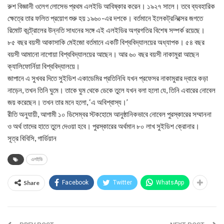
রুশ বিজ্ঞানী ওলেগ লোসেভ প্রথম এলইডি আবিষ্কার করেন। ১৯২৭ সালে। তবে ব্যবহারিক
ক্ষেত্রে তার ফলিত প্রয়োগ শুরু হয় ১৯৬০-এর দশকে। বর্তমানে ইলেকট্রনিক্সের জগতে
রিমোট কন্ট্রোলের উন্নতি সাধনের সঙ্গে এই এলইডির অগ্রগতির বিশেষ সম্পর্ক রয়েছে।
৮৫ বছর বয়সী আকাসাকি মেইজো বর্তমানে একটি বিশ্ববিদ্যালয়ের অধ্যাপক। ৫৪ বছর
বয়সী আমানো নাগোয়া বিশ্ববিদ্যালয়ের আছেন। আর ৬০ বছর বয়সী নাকামুরা আছেন
ক্যালিফোর্নিয়া বিশ্ববিদ্যালয়ে।
জাপানে এ সুখবর দিতে সুইডিশ একাডেমির প্রতিনিধি যখন প্রফেসর নাকামুরার দ্বারে কড়া
নাড়েন, তখন তিনি ঘুমে। তাকে ঘুম থেকে ডেকে তুলে যখন বলা হলো যে, তিনি এবারের নোবেল
জয় করেছেন। তখন তার মনে হলো, ‘এ অবিশ্বাস্য।’
রীতি অনুযায়ী, আগামী ১০ ডিসেম্বর স্টকহোমে আনুষ্ঠানিকভাবে নোবেল পুরস্কারের সম্মাননা
ও অর্থ তাদের হাতে তুলে দেওয়া হবে। পুরস্কারের অর্থমান ৮০ লাখ সুইডিশ ক্রোনার।
সূত্র বিবিসি, গার্ডিয়ান
এলইডি
Share
Facebook
Twitter
WhatsApp