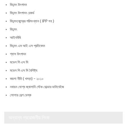
বিদ্যুৎ উৎপাদন
বিদ্যুৎ উৎপাদন রেকর্ড
বিদ্যুৎকেন্দ্রের পরিসংখ্যান ( IPP সহ )
বিদ্যুৎ
আইনবিধি
বিদ্যুৎ এম আই এস প্রতিবেদন
গ্যাস উৎপাদন
মডেল পি এস সি
মডেল পি এস সি বৈশিষ্ট্য
কয়লা নীতি ( খসড়া) – ২০১০
নবায়ন যোগ্য জ্বালানি স্টেক হোল্ডার ডাটাবেইজ
সোলার হেল্প ডেস্ক
অন্যান্য প্রয়োজনীয় লিংক