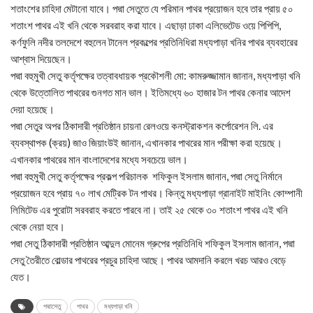
শতাংশের চাহিদা মেটানো যাবে। পদ্মা সেতুতে যে পরিমান পাথর প্রয়োজন হবে তার প্রায় ৫০
শতাংশ পাথর এই খনি থেকে সরবরাহ করা যাবে। এছাড়া ঢাকা এলিভেটেড ওয়ে পিপিপি,
কর্ণফুলি নদীর তলদেশে বহুলেন টানেল প্রকল্পের প্রতিনিধিরা মধ্যপাড়া খনির পাথর ব্যবহারের
আশ্বাস দিয়েছেন।
পদ্মা বহুমুখী সেতু কর্তৃপক্ষের তত্বাবধায়ক প্রকৌশলী মো: কামরুজ্জামান জানান, মধ্যপাড়া খনি
থেকে উত্তোলিত পাথরের গুনগত মান ভাল। ইতিমধ্যে ৬০ হাজার টন পাথর কেনার আদেশ
দেয়া হয়েছে।
পদ্মা সেতুর অপর ঠিকাদারী প্রতিষ্ঠান চায়না রেলওয়ে কনস্ট্রাকশন কর্পোরেশন লি. এর
ব্যবস্থাপক (ক্রয়) জাও জিয়াংউই জানান, এখানকার পাথরের মান পরীক্ষা করা হয়েছে।
এখানকার পাথরের মান বাংলাদেশের মধ্যে সবচেয়ে ভাল।
পদ্মা বহুমুখী সেতু কর্তৃপক্ষের প্রকল্প পরিচালক শফিকুল ইসলাম জানান, পদ্মা সেতু নির্মানে
প্রয়োজন হবে প্রায় ৭০ লাখ মেট্রিক টন পাথর। কিন্তু মধ্যপাড়া গ্রানাইট মাইনিং কোম্পানী
লিমিটেড এর পুরোটা সরবরাহ করতে পারবে না। তাই ২৫ থেকে ৩০ শতাংশ পাথর এই খনি
থেকে নেয়া হবে।
পদ্মা সেতু ঠিকাদারী প্রতিষ্ঠান আব্দুল মোনেম গ্রুপের প্রতিনিধি শফিকুল ইসলাম জানান, পদ্মা
সেতু তৈরীতে বোল্ডার পাথরের প্রচুর চাহিদা আছে। পাথর আমদানি করলে খরচ আরও বেড়ে
যেত।
পদ্মাসেতু
পাথর
মধ্যপাড়া খনি