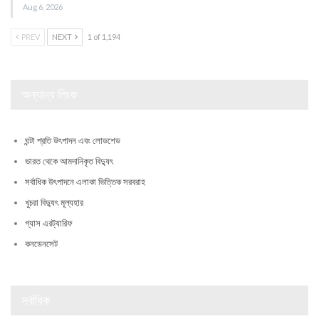
Aug 6, 2026
PREV
NEXT
1 of 1,194
অন্যান্য লিংক
ঘন্টা প্রতি উৎপাদন এবং লোডশেড
ভারত থেকে আমদানিকৃত বিদ্যুৎ
সর্বাধিক উৎপাদনে এলাকা ভিত্তিক সরবরাহ
খুচরা বিদ্যুৎ মূল্যহার
গ্যাস এরট্যারিফ
কনডেনসেট
সর্বাধিক