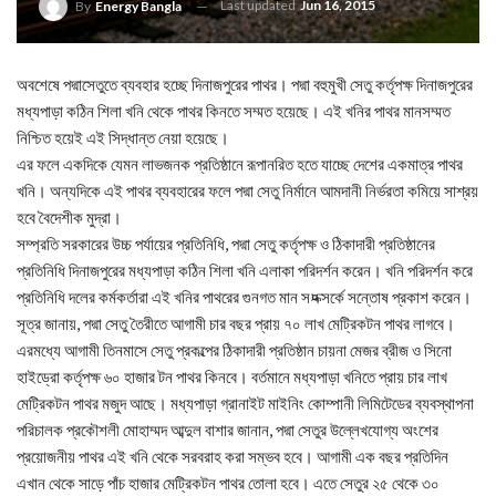
Last updated
Jun 16, 2015
By
Energy Bangla
অবশেষে পদ্মাসেতুতে ব্যবহার হচ্ছে দিনাজপুরের পাথর। পদ্মা বহুমুখী সেতু কর্তৃপক্ষ দিনাজপুরের
মধ্যপাড়া কঠিন শিলা খনি থেকে পাথর কিনতে সম্মত হয়েছে। এই খনির পাথর মানসম্মত
নিশ্চিত হয়েই এই সিদ্ধান্ত নেয়া হয়েছে।
এর ফলে একদিকে যেমন লাভজনক প্রতিষ্ঠানে রূপানরিত হতে যাচ্ছে দেশের একমাত্র পাথর
খনি। অন্যদিকে এই পাথর ব্যবহারের ফলে পদ্মা সেতু নির্মানে আমদানী নির্ভরতা কমিয়ে সাশ্রয়
হবে বৈদেশীক মুদ্রা।
সম্প্রতি সরকারের উচ্চ পর্যায়ের প্রতিনিধি, পদ্মা সেতু কর্তৃপক্ষ ও ঠিকাদারী প্রতিষ্ঠানের
প্রতিনিধি দিনাজপুরের মধ্যপাড়া কঠিন শিলা খনি এলাকা পরিদর্শন করেন। খনি পরিদর্শন করে
প্রতিনিধি দলের কর্মকর্তারা এই খনির পাথরের গুনগত মান স¤ক্সর্কে সন্তোষ প্রকাশ করেন।
সূত্র জানায়, পদ্মা সেতু তৈরীতে আগামী চার বছর প্রায় ৭০ লাখ মেট্রিকটন পাথর লাগবে।
এরমধ্যে আগামী তিনমাসে সেতু প্রকল্পের ঠিকাদারী প্রতিষ্ঠান চায়না মেজর ব্রীজ ও সিনো
হাইড্রো কর্তৃপক্ষ ৬০ হাজার টন পাথর কিনবে। বর্তমানে মধ্যপাড়া খনিতে প্রায় চার লাখ
মেট্রিকটন পাথর মজুদ আছে। মধ্যপাড়া গ্রানাইট মাইনিং কোম্পানী লিমিটেডের ব্যবস্থাপনা
পরিচালক প্রকৌশলী মোহাম্মদ আব্দুল বাশার জানান, পদ্মা সেতুর উল্লেখযোগ্য অংশের
প্রয়োজনীয় পাথর এই খনি থেকে সরবরাহ করা সম্ভব হবে। আগামী এক বছর প্রতিদিন
এখান থেকে সাড়ে পাঁচ হাজার মেট্রিকটন পাথর তোলা হবে। এতে সেতুর ২৫ থেকে ৩০