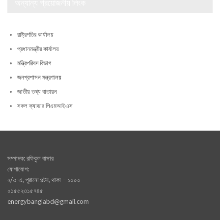
অন্যান্য প্রয়োজনীয় লিংক
রাষ্ট্রপতির কার্যালয়
প্রধানমন্ত্রীর কার্যালয়
মন্ত্রিপরিষদ বিভাগ
জনপ্রশাসন মন্ত্রণালয়
জাতীয় তথ্য বাতায়ন
সকল ক্যাডার পিএমআইএস
সম্পাদক: রফিকুল বাসার
যোগাযোগ:
২/৩-এ, পূরানো পল্টন, থাকা – ১০০০
০১৫৫২৩১৫৭৪৫
energybanglabd@gmail.com