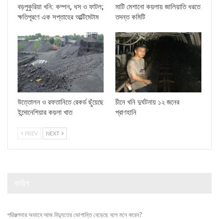
বড়পুকুরিয়া খনি: কম্পন, ধস ও ফাটল;
মাটি মেশানো কয়লায় জালিয়াতি ধরতে
ক্ষতিপূরণে এক সপ্তাহের আল্টিমেটাম
তদন্ত কমিটি
উত্তোলন ও রফতানিতে রেকর্ড ছুঁয়েছে
চীনে খনি দুর্ঘটনায় ১২ জনের
ইন্দোনেশিয়ার কয়লা খাত
প্রাণহানি
PREV
NEXT
জরিপ
পরিকল্পনার অভাবে আজ বিদ্যুতের ভোগান্তি বেড়েছে বলে মনে করেন?