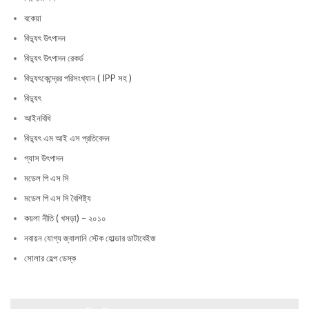
বকেয়া
বিদ্যুৎ উৎপাদন
বিদ্যুৎ উৎপাদন রেকর্ড
বিদ্যুৎকেন্দ্রের পরিসংখ্যান ( IPP সহ )
বিদ্যুৎ
আইনবিধি
বিদ্যুৎ এম আই এস প্রতিবেদন
গ্যাস উৎপাদন
মডেল পি এস সি
মডেল পি এস সি বৈশিষ্ট্য
কয়লা নীতি ( খসড়া) – ২০১০
নবায়ন যোগ্য জ্বালানি স্টেক হোল্ডার ডাটাবেইজ
সোলার হেল্প ডেস্ক