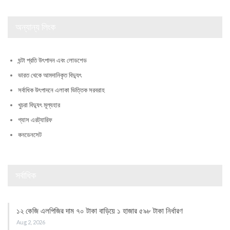
অন্যান্য লিংক
ঘন্টা প্রতি উৎপাদন এবং লোডশেড
ভারত থেকে আমদানিকৃত বিদ্যুৎ
সর্বাধিক উৎপাদনে এলাকা ভিত্তিক সরবরাহ
খুচরা বিদ্যুৎ মূল্যহার
গ্যাস এরট্যারিফ
কনডেনসেট
সর্বাধিক
১২ কেজি এলপিজির দাম ৭০ টাকা বাড়িয়ে ১ হাজার ৫৯৮ টাকা নির্ধারণ
Aug 2, 2026