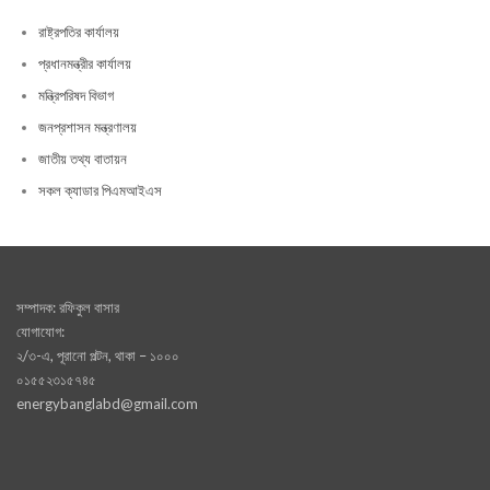
রাষ্ট্রপতির কার্যালয়
প্রধানমন্ত্রীর কার্যালয়
মন্ত্রিপরিষদ বিভাগ
জনপ্রশাসন মন্ত্রণালয়
জাতীয় তথ্য বাতায়ন
সকল ক্যাডার পিএমআইএস
সম্পাদক: রফিকুল বাসার
যোগাযোগ:
২/৩-এ, পূরানো পল্টন, থাকা – ১০০০
০১৫৫২৩১৫৭৪৫
energybanglabd@gmail.com