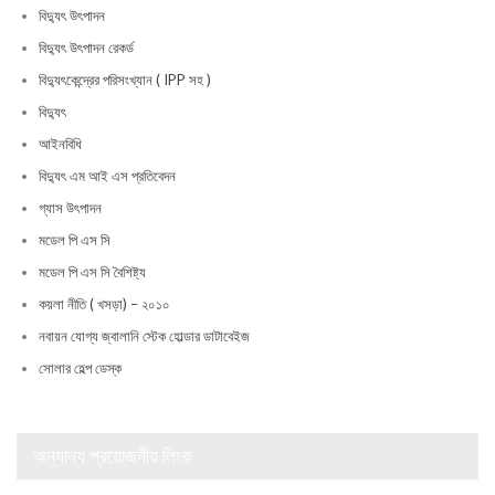
বিদ্যুৎ উৎপাদন
বিদ্যুৎ উৎপাদন রেকর্ড
বিদ্যুৎকেন্দ্রের পরিসংখ্যান ( IPP সহ )
বিদ্যুৎ
আইনবিধি
বিদ্যুৎ এম আই এস প্রতিবেদন
গ্যাস উৎপাদন
মডেল পি এস সি
মডেল পি এস সি বৈশিষ্ট্য
কয়লা নীতি ( খসড়া) – ২০১০
নবায়ন যোগ্য জ্বালানি স্টেক হোল্ডার ডাটাবেইজ
সোলার হেল্প ডেস্ক
অন্যান্য প্রয়োজনীয় লিংক