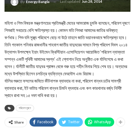
Last updated
Jun 28, 2014
By
Energy Bangla
মহিলা ও শিশু বিষয়ক মন্ত্রণালয়ের প্রতিমন্ত্রী মেহের আফরোজ চুমকি বলেছেন, পরিবেশ দূষণে
শিশুরাই সবচেয়ে বেশি ক্ষতিগ্রস্ত হয়। কোমল মতি শিশুরা আমাদের জাতির ভবিষ্যত্
কর্ণধার। শিশু যদি সুস্থ্য পরিবেশে বেড়ে না উঠে তাহলে জাতি ভয়ানকভাবে ক্ষতিগ্রস্ত হবে।
তিনি গতকাল শনিবার রাজধানীর শাহবাগ জাতীয় যাদুঘরের সামনে বিশ্ব পরিবেশ দিবস ২০১৪
উত্যাপন উপলক্ষ্যে ইয়াং উইমেন ক্রিস্টিয়ান এসোসিয়েশন আয়োজিত ‘পরিবেশ ন্যায্যতা
সম্পন্ন একটি পৃথিবী আমাদের স্বপ্ন’ এই শ্লোগান নিয়ে অনুষ্ঠিত এক র্যালিশেষে এ কথা
বলেন। র্যালীটি জাতীয় যাদুঘর প্রাঙ্গন থেকে শুরু হয়ে শহীদ মিনার গিয়ে শেষ হয়। অন্যদের
মধ্যে উপস্থিত ছিলেন চলচিত্র ব্যক্তিত্ব ফেরদৌস এবং রিয়াজ।
র্যালির শুরুতে ফসলের জমিতে কীটনাশক ব্যাবহার না করা, পরিবেশ বান্ধব চটের সামগ্রী
ব্যাবহার করা, ইট ভাটায় পরিবেশ বান্ধব চিমনি ব্যবহার এবং কল কারখানার বর্জ্য নির্দিষ্ট
স্থানে রাখা সহ ১৫ দফা দাবি করা হয়।
পরিবেশ দূষণে
Share
Facebook
Twitter
WhatsApp