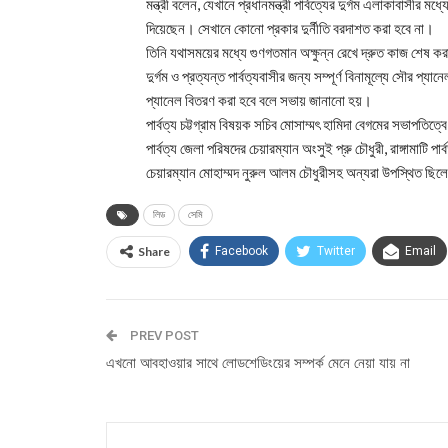
মন্ত্রী বলেন, যেখানে প্রধানমন্ত্রী পার্বত্যের দুর্গম এলাকাবাসীর মধ্
দিয়েছেন। সেখানে কোনো প্রকার দুর্নীতি বরদাশত করা হবে না।
তিনি যথাসময়ের মধ্যে গুণগতমান অক্ষুন্ন রেখে দ্রুত কাজ শেষ ক
দুর্গম ও প্রত্যন্ত পার্বত্যবাসীর জন্য সম্পূর্ণ বিনামূল্যে সৌর প্
প্যানেল বিতরণ করা হবে বলে সভায় জানানো হয়।
পার্বত্য চট্টগ্রাম বিষয়ক সচিব মোসাম্মৎ হামিদা বেগমের সভাপতিত্বে
পার্বত্য জেলা পরিষদের চেয়ারম্যান অংসুই প্রু চৌধুরী, রাঙ্গামাটি পা
চেয়ারম্যান মোহাম্মদ নুরুল আলম চৌধুরীসহ অন্যরা উপস্থিত ছি
লিড
সেমি
Share
Facebook
Twitter
Email
PREV POST
এখনো আবহাওয়ার সাথে লোডশেডিংয়ের সম্পর্ক মেনে নেয়া যায় না