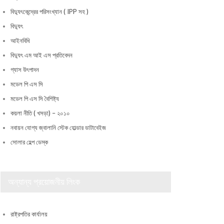
বিদ্যুৎকেন্দ্রের পরিসংখ্যান ( IPP সহ )
বিদ্যুৎ
আইনবিধি
বিদ্যুৎ এম আই এস প্রতিবেদন
গ্যাস উৎপাদন
মডেল পি এস সি
মডেল পি এস সি বৈশিষ্ট্য
কয়লা নীতি ( খসড়া) – ২০১০
নবায়ন যোগ্য জ্বালানি স্টেক হোল্ডার ডাটাবেইজ
সোলার হেল্প ডেস্ক
অন্যান্য প্রয়োজনীয় লিংক
রাষ্ট্রপতির কার্যালয়