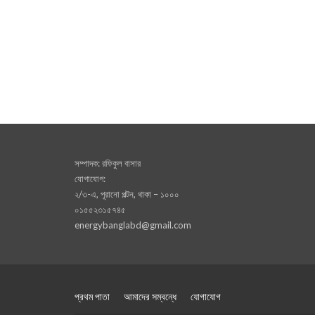
সম্পাদক: রফিকুল বাসার
যোগাযোগ:
২/৩-এ, পূরানো পল্টন, থাকা – ১০০০
০১৫৫২৩১৫৭৪৫
energybanglabd@gmail.com
প্রথম পাতা
আমাদের সম্বন্ধে
যোগাযোগ