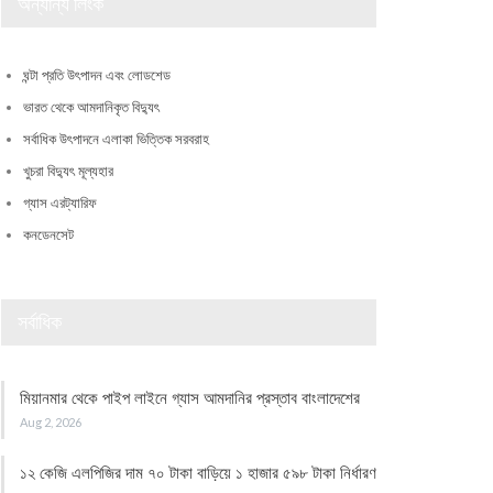
অন্যান্য লিংক
ঘন্টা প্রতি উৎপাদন এবং লোডশেড
ভারত থেকে আমদানিকৃত বিদ্যুৎ
সর্বাধিক উৎপাদনে এলাকা ভিত্তিক সরবরাহ
খুচরা বিদ্যুৎ মূল্যহার
গ্যাস এরট্যারিফ
কনডেনসেট
সর্বাধিক
মিয়ানমার থেকে পাইপ লাইনে গ্যাস আমদানির প্রস্তাব বাংলাদেশের
Aug 2, 2026
১২ কেজি এলপিজির দাম ৭০ টাকা বাড়িয়ে ১ হাজার ৫৯৮ টাকা নির্ধারণ