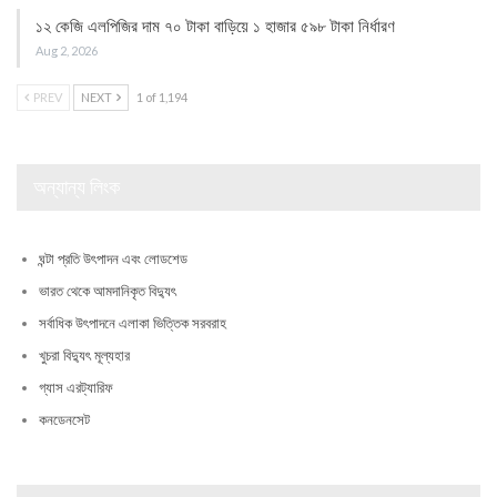
১২ কেজি এলপিজির দাম ৭০ টাকা বাড়িয়ে ১ হাজার ৫৯৮ টাকা নির্ধারণ
Aug 2, 2026
PREV
NEXT
1 of 1,194
অন্যান্য লিংক
ঘন্টা প্রতি উৎপাদন এবং লোডশেড
ভারত থেকে আমদানিকৃত বিদ্যুৎ
সর্বাধিক উৎপাদনে এলাকা ভিত্তিক সরবরাহ
খুচরা বিদ্যুৎ মূল্যহার
গ্যাস এরট্যারিফ
কনডেনসেট