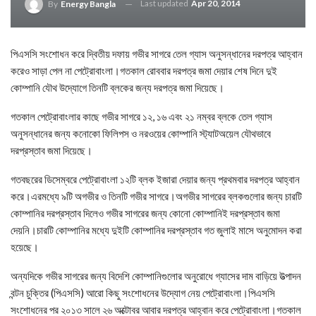
Last updated
Apr 20, 2014
By
Energy Bangla
পিএসসি সংশোধন করে দ্বিতীয় দফায় গভীর সাগরে তেল গ্যাস অনুসন্ধানের দরপত্র আহ্বান
করেও সাড়া পেল না পেট্রোবাংলা।গতকাল রোববার দরপত্র জমা দেয়ার শেষ দিনে দুই
কোম্পানি যৌথ উদ্যোগে তিনটি ব্লকের জন্য দরপত্র জমা দিয়েছে।
গতকাল পেট্রোবাংলার কাছে গভীর সাগরে ১২, ১৬ এবং ২১ নম্বর ব্লকে তেল গ্যাস
অনুসন্ধানের জন্য কনোকো ফিলিপস ও নরওয়ের কোম্পানি স্ট্যাটঅয়েল যৌথভাবে
দরপ্রস্তাব জমা দিয়েছে।
গতবছরের ডিসেম্বরে পেট্রোবাংলা ১২টি ব্লক ইজারা দেয়ার জন্য প্রথমবার দরপত্র আহ্বান
করে।এরমধ্যে ৯টি অগভীর ও তিনটি গভীর সাগরে।অগভীর সাগরের ব্লকগুলোর জন্য চারটি
কোম্পানির দরপ্রস্তাব দিলেও গভীর সাগরের জন্য কোনো কোম্পানিই দরপ্রস্তাব জমা
দেয়নি।চারটি কোম্পানির মধ্যে দুইটি কোম্পানির দরপ্রস্তাব গত জুলাই মাসে অনুমোদন করা
হয়েছে।
অন্যদিকে গভীর সাগরের জন্য বিদেশি কোম্পানিগুলোর অনুরোধে গ্যাসের দাম বাড়িয়ে উত্পাদন
বন্টন চুক্তির (পিএসসি) আরো কিছু সংশোধনের উদ্যোগ নেয় পেট্রোবাংলা।পিএসসি
সংশোধনের পর ২০১৩ সালে ২৬ অক্টোবর আবার দরপত্র আহ্বান করে পেট্রোবাংলা।গতকাল