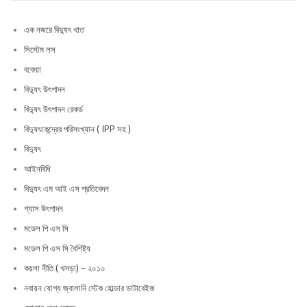
এক নজরে বিদ্যুৎ খাত
সিস্টেম লস
বকেয়া
বিদ্যুৎ উৎপাদন
বিদ্যুৎ উৎপাদন রেকর্ড
বিদ্যুৎকেন্দ্রের পরিসংখ্যান ( IPP সহ )
বিদ্যুৎ
আইনবিধি
বিদ্যুৎ এম আই এস প্রতিবেদন
গ্যাস উৎপাদন
মডেল পি এস সি
মডেল পি এস সি বৈশিষ্ট্য
কয়লা নীতি ( খসড়া) – ২০১০
নবায়ন যোগ্য জ্বালানি স্টেক হোল্ডার ডাটাবেইজ