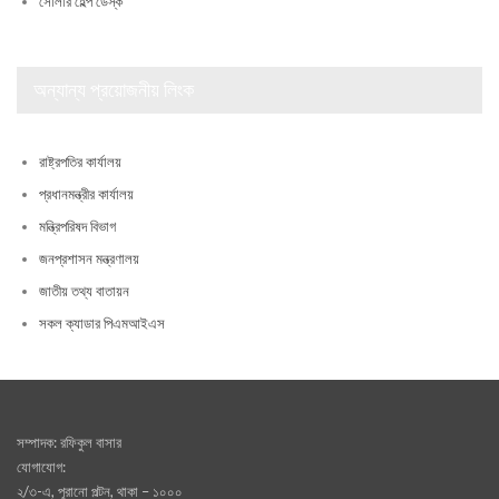
সোলার হেল্প ডেস্ক
অন্যান্য প্রয়োজনীয় লিংক
রাষ্ট্রপতির কার্যালয়
প্রধানমন্ত্রীর কার্যালয়
মন্ত্রিপরিষদ বিভাগ
জনপ্রশাসন মন্ত্রণালয়
জাতীয় তথ্য বাতায়ন
সকল ক্যাডার পিএমআইএস
সম্পাদক: রফিকুল বাসার
যোগাযোগ:
২/৩-এ, পূরানো পল্টন, থাকা – ১০০০