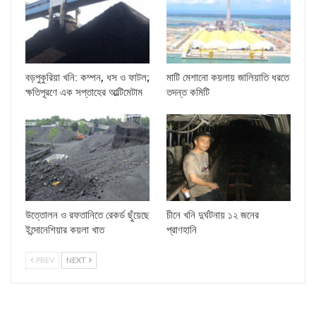
বড়পুকুরিয়া খনি: কম্পন, ধস ও ফাটল;
মাটি মেশানো কয়লায় জালিয়াতি ধরতে
ক্ষতিপূরণে এক সপ্তাহের আল্টিমেটাম
তদন্ত কমিটি
উত্তোলন ও রফতানিতে রেকর্ড ছুঁয়েছে
চীনে খনি দুর্ঘটনায় ১২ জনের
ইন্দোনেশিয়ার কয়লা খাত
প্রাণহানি
PREV
NEXT