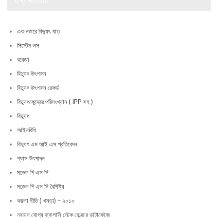
তথ্যভাণ্ডার
এক নজরে বিদ্যুৎ খাত
সিস্টেম লস
বকেয়া
বিদ্যুৎ উৎপাদন
বিদ্যুৎ উৎপাদন রেকর্ড
বিদ্যুৎকেন্দ্রের পরিসংখ্যান ( IPP সহ )
বিদ্যুৎ
আইনবিধি
বিদ্যুৎ এম আই এস প্রতিবেদন
গ্যাস উৎপাদন
মডেল পি এস সি
মডেল পি এস সি বৈশিষ্ট্য
কয়লা নীতি ( খসড়া) – ২০১০
নবায়ন যোগ্য জ্বালানি স্টেক হোল্ডার ডাটাবেইজ