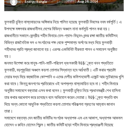
Last updated
Aug 28, 2014
By
Energy Bangla
ফুলবাড়ী চুক্তি বাস্তবায়নের অঙ্গিকার নিয়ে পালিত হয়েছে ফুলবাড়ী দিবসের নবম বর্ষপূর্তি। এ
উপলক্ষে মঙ্গলবার রাজধানীসহ দেশের বিভিন্ন অঞ্চলে নানা কর্মসুচি পালন করা হয়।
রাজধানীতে সকালে কেন্দ্রীয় শহীদ মিনারে তেল-গ্যাস-বিদ্যুৎ-বন্দর রক্ষা জাতীয় কমিটিসহ
বিভিন্ন রাজনৈতিক দল ও সংগঠনের পক্ষ থেকে পুষ্পমাল্য অর্পণের মধ্য দিয়ে ফুলবাড়ী
শহীদদের প্রতি শ্রদ্ধা জানানো হয়। এরপর একমিনিট নীরবতা পালন ও সমাবেশ অনুষ্ঠিত
হয়।
জনমত উপেক্ষা করে মানুষ-পানি-মাটি-পরিবেশ ধ্বংসকারী উš§ুক্ত খনন পদ্ধতিতে
ফুলবাড়ী, বড়পুকুরিয়া অঞ্চলে কয়লা তোলার সিদ্ধান্ত হবে আÍঘাতী। এটি করার প্রচেষ্টা
নেয়ার মধ্য দিয়ে বহুজাতিক কোম্পানি ও এদের দেশীয় কমিশনভোগী এজেন্ট আর লুটেরাদের খুশি
করা যাবে। কিন্তু জনগণের প্রতিরোধে ওই অপস্বপ্ন বাস্তবায়িত হবে না। শহীদ মিনারে
অনুষ্ঠিত সমাবেশে বক্তারা এসব কথা বলেন। ফুলবাড়ী চুক্তি নিয়ে প্রধানমন্ত্রী শেখ হাসিনা
তার কথার বরখেলাপ করে চলেছেন বলে অভিযোগ করেন নেতারা। উš§ুক্ত পদ্ধতি বাদ
দিয়ে অন্য কোনো আধুনিক পদ্ধতিতে কয়লা তোলার পরিকল্পনা গ্রহণের আহ্বান জানান
তারা।
সমাবেশে বক্তব্য দেন জাতীয় কমিটির সংগঠক অধ্যাপক এম এম আকাশ, অধ্যাপক আকমল
হোসেন ও রুহিন হোসেন প্রিন্স। জাতীয় কমিটি ছাড়া শহীদ মিনারে শ্রদ্ধাঞ্জলী দিয়েছে