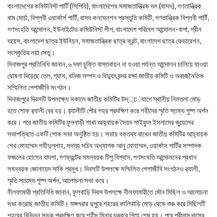
বাংলাদেশের কমিউনিস্ট পার্টি (সিপিবি), বাংলাদেশের সমাজতান্ত্রিক দল (বাসদ), গণতান্ত্রিক
বাম মোর্চা, বিপ্লবী ওয়ার্কার্স পার্টি, বাসদ কনভেনশন প্রস্তুতি কমিটি, গণতান্ত্রিক বিপ্লবী পার্টি,
গণসংহতি আন্দোলন, ইউনাইটেড কমিউনিস্ট লীগ, বাংলাদেশ পরিবেশ আন্দোলন-বাপা, গ্রীন
ভয়েস, বাংলাদেশ ছাত্র ইউনিয়ন, সমাজতান্ত্রিক ছাত্র ফ্রন্ট, বাংলাদেশ ছাত্র ফেডারেশন,
সংস্কৃতির নয়া সেতু।
দিনাজপুর প্রতিনিধি জানান, ৬ দফা চুক্তি বাস্তবায়ন না হওয়া পর্যন্ত আন্দোলন চালিয়ে যাওয়া
ঘোষণা দিয়েছে তেল, গ্যাস, খনিজ সম্পদ ও বিদ্যুৎ বন্দর রক্ষা জাতীয় কমিটি ও অরাজনৈতিক
সম্মিলিত পেশাজীবি সংগঠন।
দিনাজপুরে দিবসটি উপলক্ষ্যে সকালে জাতীয় কমিটির উদ্্েযাগে স্থানীয় নিমতলা মোড়
হতে শোক র‌্যালী বের হয়। র‌্যালীটি পৌর শহর প্রদক্ষিণ করে শহীদের স্মৃতি স্তম্ভ পুষ্প অর্পন
করে। পরে জাতীয় কমিটির ফুলবাড়ী শাখা আহ্বায়ক সৈয়দ সাইফুল ইসলামের জুয়েলের
সভাপত্বিতে একটি শোক সভা অনুষ্ঠিত হয়। সভায় বক্তব্য রাখেন জাতীয় কমিটির আহ্বায়ক
শেখ মোহাম্মদ শহীদুল্লাহ, সদস্য সচিব অধ্যাপক আনু মোহাম্মদ, ওয়ার্কাস পার্টির সম্পাদক
ফজলের হোসেন বাদশা, গণফ্রন্টের সমন্বয়ক টিপু বিশ্বাস, গণসংঘতি আন্দোলনের প্রধান
সমন্বয়ক জোনায়েদ সাকি প্রমুখ। দিবসটি উপলক্ষে সম্মিলিত পেশাজীবি সংগঠনও র‌্যালী,
স্মৃতি স্তম্ভে পুষ্প অর্পন, আলোচনা সভা করে।
নীলফামারী প্রতিনিধি জানান, ফুলবাড়ি দিবস উপলক্ষে নীলফামারীতে মৌন মিছিল ও আলোচনা
সভা করেছে জাতীয় কমিটি। মঙ্গলবার দুপুরে শহরের কালিবাড়ি মোড় থেকে শুরু করে মিছিলটি
শহরের বিভিন্ন সড়ক প্রদক্ষিণ করে শহীদ মিনার চত্ত্বরে গিয়ে শেষ হয়। পরে শ্রীদাম দাসের