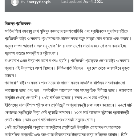
Last updated
Apr 4, 2021
By
Energy Bangla
নিজস্ব প্রতিবেদক:
জাতির পিতা বঙ্গবন্ধু শেখ মুুজিবুর রহমানের জন্মশতবার্ষিকী এবং স্বাধীনতার সুবর্ণজয়ন্তীতে
প্রতিবেশি রাষ্ট্র ও সরকার প্রধানদের বাংলাদেশ সফর নতুন মাত্রা যোগ করেছে এবং করছে।
সমুদ্র সম্পদ আহরণ ও জলবায়ু মোকাবিলায় বাংলাদেশের সাথে একযোগে কাজ করার ইচ্ছা
প্রকাশ করেছে মালদ্বীপ ও শ্রীলংকা।
বাংলাদেশে এমন উদ্যাপন আগে কখনও হয়নি। প্রতিবেশি প্রত্যেক দেশের রাষ্ট্র ও সরকার
প্রধান এই উদ্যাপনে অংশ নিচ্ছেন। ভিডিওবার্তা দিচ্ছেন। দূর দেশ থেকে অনলাইনে যুক্ত
হচ্ছেন।
প্রতিবেশি রাষ্ট্র ও সরকার প্রধানদের বাংলাদেশ সফরে আঞ্চলিক বাণিজ্য সম্ভাবনাগুলো
আলোচনা হচ্ছে এবং হবে। অর্থনৈতিক আলোচনা আর সাংস্কৃতিক বিনিময় হচ্ছে। জমকালো
অনুষ্ঠান দেখছে দেশবাসী। ১৭ই মার্চ শুরু হয়েছে। চলবে ২৭শে মার্চ পর্যন্ত।
ইতিমধ্যে মালদ্বীপ ও শ্রীলংকার প্রেসিডেন্ট ও প্রধানমন্ত্রী ঢাকা সফর করেছেন। ২২শে মার্চ
নেপালের প্রেসিডেন্ট বিদ্যা দেবি ভান্ডারি আসবেন। ২৩শে মার্চ আসবেন ভুটানের প্রধানমন্ত্রী
লোটে শেরিং। আর ২৬শে মার্চ ভারতের প্রধানমন্ত্রী নরেন্দ্র মোদি।
১৭ই মার্চ উদ্বোধনী অনুষ্ঠানে মালদ্বীপের প্রেসিডেন্ট ইব্রাহিম মোহাম্মদ বাংলাদেশকে
অর্থনৈতিক অগ্রগতি এবং জনগণের জীবনমানের উন্নয়নের জন্য অভিনন্দন জানান। তিনি