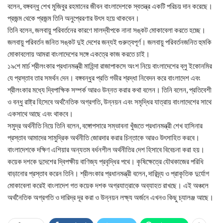
বলেন, বঙ্গবন্ধু শেখ মুজিবুর রহমানের জীবন বাংলাদেশকে স্বতন্ত্র একটি পরিচয় দান করেছে।
প্রজন্ম থেকে প্রজন্ম তিনি অনুপ্রেরণার উৎস হয়ে থাকবেন।
তিনি বলেন, জলবায়ু পরিবর্তনের কারণে মালদ্বীপকে নানা সঙ্কট মোকাবেলা করতে হচ্ছে।
জলবায়ু পরিবর্তন জনিত সঙ্কট দুই দেশের জন্যই গুরুত্বপূর্ণ। জলবায়ু পরিবর্তনজনিত হুমকি
মোকাবলোয় আমরা বাংলাদেশের সঙ্গে একত্রে কাজ করতে চাই।
১৯শে মার্চ শ্রীলংকার প্রধানমন্ত্রী মাহিন্দা রাজাপাকসে অংশ নিয়ে বাংলাদেশের ব্লু ইকোনমির
যে প্রস্তাব তার সমর্থন দেন। বঙ্গবন্ধুর প্রতি গভীর শ্রদ্ধা নিবেদন করে বাংলাদেশ এবং
শ্রীলংকার মধ্যে দ্বিপাক্ষিক সম্পর্ক আরও উন্নত করার কথা বলেন। তিনি বলেন, প্রতিবেশী
ও বন্ধু রাষ্ট্র হিসেবে অর্থনৈতিক অগ্রগতি, উন্নয়ন এবং সমৃদ্ধির যাত্রায় বাংলাদেশের সাথে
একসাথে আছে এবং থাকবে।
সমুদ্র অর্থনীতি নিয়ে তিনি বলেন, বঙ্গোপসারে সম্ভাবনা খুঁজতে প্রধানমন্ত্রী শেখ হাসিনার
প্রস্তাব আমাদের সামুদ্রিক অর্থনীতি জোরদার করার চিন্তাকে আরও উৎসাহিত করবে।
বাংলাদেশকে দক্ষিণ এশিয়ার অন্যতম বর্ধনশীল অর্থনীতির দেশ হিসাবে বিবেচনা করা হয়।
কয়েক দশকে দুদেশের দ্বিপক্ষীয় বাণিজ্য প্রবৃদ্ধির পথে। কৃষিক্ষেত্রে যৌথকাজের পরিধি
বাড়ানোর প্রস্তাব করেন তিনি। শ্রীলংকার প্রধানমন্ত্রী বলেন, দারিদ্র্য ও প্রাকৃতিক দুর্যোগ
মোকাবেলা করেই বাংলাদেশ গত কয়েক দশক অগ্রযাত্রাকে অব্যাহত রাখছে। এই অঞ্চলে
অর্থনৈতিক অগ্রগতি ও দারিদ্র দূর করা ও উন্নয়ন লক্ষ্য অর্জনে এখনও কিছু চ্যালঞ্জ আছে।