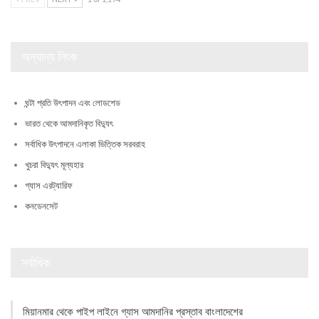
অন্যান্য লিংক
ঘন্টা প্রতি উৎপাদন এবং লোডশেড
ভারত থেকে আমদানিকৃত বিদ্যুৎ
সর্বাধিক উৎপাদনে এলাকা ভিত্তিক সরবরাহ
খুচরা বিদ্যুৎ মূল্যহার
গ্যাস এরট্যারিফ
কনডেনসেট
সর্বাধিক
মিয়ানমার থেকে পাইপ লাইনে গ্যাস আমদানির প্রস্তাব বাংলাদেশের