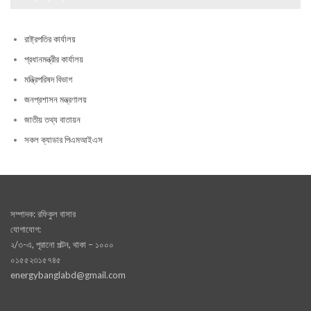
রাষ্ট্রপতির কার্যালয়
প্রধানমন্ত্রীর কার্যালয়
মন্ত্রিপরিষদ বিভাগ
জনপ্রশাসন মন্ত্রণালয়
জাতীয় তথ্য বাতায়ন
সকল ক্যাডার পিএমআইএস
সম্পাদক: রফিকুল বাসার
যোগাযোগ:
২/৩-এ, পূরানো পল্টন, থাকা – ১০০০
০১৫৫২৩১৫৭৪৫
energybanglabd@gmail.com