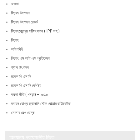
বকেয়া
বিদ্যুৎ উৎপাদন
বিদ্যুৎ উৎপাদন রেকর্ড
বিদ্যুৎকেন্দ্রের পরিসংখ্যান ( IPP সহ )
বিদ্যুৎ
আইনবিধি
বিদ্যুৎ এম আই এস প্রতিবেদন
গ্যাস উৎপাদন
মডেল পি এস সি
মডেল পি এস সি বৈশিষ্ট্য
কয়লা নীতি ( খসড়া) – ২০১০
নবায়ন যোগ্য জ্বালানি স্টেক হোল্ডার ডাটাবেইজ
সোলার হেল্প ডেস্ক
অন্যান্য প্রয়োজনীয় লিংক