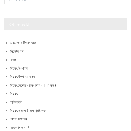
তথ্যভাণ্ডার
এক নজরে বিদ্যুৎ খাত
সিস্টেম লস
বকেয়া
বিদ্যুৎ উৎপাদন
বিদ্যুৎ উৎপাদন রেকর্ড
বিদ্যুৎকেন্দ্রের পরিসংখ্যান ( IPP সহ )
বিদ্যুৎ
আইনবিধি
বিদ্যুৎ এম আই এস প্রতিবেদন
গ্যাস উৎপাদন
মডেল পি এস সি