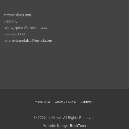
সম্পাদক: রফিকুল বাসার
যোগাযোগ:
২/৩-এ, পূরানো পল্টন, থাকা – ১০০০
০১৫৫২৩১৫৭৪৫
energybanglabd@gmail.com
প্রথম পাতা
আমাদের সম্বন্ধে
যোগাযোগ
© 2026 - এনার্জি বাংলা. All Rights Reserved.
Website Design:
RockTech