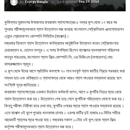
Last updated
Sep 29, 2014
By
Energy Bangla
কুমিল্লার মুরাদনগর উপজেলার বাখরাবাদ গ্যাসক্ষেত্রের ৫ নম্বর কূপ থেকে ১৭ বছর পর
পুনরায় পরীক্ষামূলকভাবে গ্যাস উত্তোলন শুরু করেছে বাংলাদেশ পেট্রোলিয়াম এক্সপ্লোরেশন
এ্যান্ড প্রোডাকশন কোম্পানি লিমিটেড (বাপেক্স)।
শুক্রবার বিকেলে গ্যাস উত্তোলন কার্যক্রমের আনুষ্ঠানিক উদ্বোধন করেন পেট্রোবাংলার
চেয়ারম্যান ড. হোসেন মনসুর। এ সময় উপস্থিত ছিলেন বাপেক্সের ব্যবস্থাপনা পরিচালক
মাহবুব সারওয়ার, বাংলাদেশ গ্যাস ফিল্ড কোম্পানি লি. এর ডিজিএম (অপারেশন) মোঃ
কামরুজ্জামান প্রমুখ।
এ কূপ থেকে ঈদের আগে প্রতিদিন কমপক্ষে ৭০ লাখ ঘনফুট গ্যাস জাতীয় গ্রিডে সরবরাহ করা
সম্ভব হবে এবং ভবিষ্যতে এ গ্যাসক্ষেত্র থেকে আরও গ্যাস পাওয়ার সম্ভাবনা রয়েছে বলে
সংশ্লিষ্ট সূত্র জানিয়েছে।
বাখরাবাদ গ্যাসক্ষেত্রের একজন উর্ধ্বতন কর্মকর্তা বলেন, আগে এ কূপটির নিচের স্তর থেকে
গ্যাস উত্তোলন করা হয়। উত্তোলন শেষ হয়ে গেলে কূপটিকে পরিত্যক্ত ঘোষণা করা হয়।
কিন্তু পরীক্ষা-নিরীক্ষা করে দেখা যায়, কূপটির ওপরের স্তরে গ্যাস পাওয়ার সম্ভাবনা রয়েছে।
এতে বাপেক্স ওই কূপে পুনরায় খননকাজ চালায়। এরপর মাটির দুই হাজার ৫৬ মিটার গভীরে
আরেকটি গ্যাসের স্তর পাওয়া যায়। শুক্রবার সকাল ১০টায় ওই কূপ থেকে গ্যাস ফিল্ড
কর্তৃপক্ষ পরীক্ষামূলকভাবে গ্যাস উত্তোলন শুরু করে।