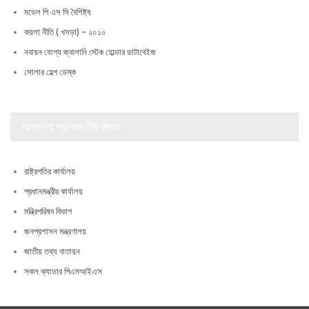
মডেল পি এস সি বৈশিষ্ট্য
কয়লা নীতি ( খসড়া) – ২০১০
নবায়ন যোগ্য জ্বালানি স্টেক হোল্ডার ডাটাবেইজ
সোলার হেল্প ডেস্ক
অন্যান্য প্রয়োজনীয় লিংক
রাষ্ট্রপতির কার্যালয়
প্রধানমন্ত্রীর কার্যালয়
মন্ত্রিপরিষদ বিভাগ
জনপ্রশাসন মন্ত্রণালয়
জাতীয় তথ্য বাতায়ন
সকল ক্যাডার পিএমআইএস