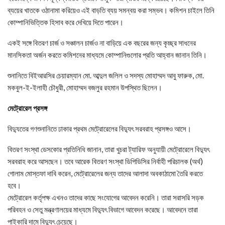
ব্যয়ের খাতকে ওঠানামা করিয়েও এই বাড়তি ব্যয় সমন্বয় করা সম্ভব। কমিশন চাইলে তিনি
কোম্পানিভিত্তিক হিসাব করে দেখিয়ে দিতে পারেন।
একই সঙ্গে বিতরণ চার্জ ও সঞ্চালন চার্জও না বাড়িয়ে এক বছরের জন্য কৃচ্ছ্র সাধনের
মানসিকতা অর্জন করতে কমিশনের মাধ্যমে কোম্পানিগুলোর প্রতি আহ্বান জানান তিনি।
শুনানিতে বিইআরসির চেয়ারম্যান মো. আব্দুল জলিল ও সদস্য মোহাম্মদ আবু ফারুক, মো.
মকবুল-ই-ইলাহী চৌধুরী, মোহাম্মদ বজলুর রহমান উপস্থিত ছিলেন।
মেট্রোরেল প্রসঙ্গ
বিদ্যুতের গণশুনানিতে ঢাকার প্রথম মেট্রোরেলের বিদ্যুৎ সরবরাহ প্রসঙ্গও আসে।
বিতরণ সংস্থা ডেসকোর প্রতিনিধি জানান, তারা খুচরা ট্যারিফ অনুযায়ী মেট্রোরেলে বিদ্যুৎ
সরবরাহ করে আসছেন। তবে আরেক বিতরণ সংস্থা ডিপিডিসির নির্বাহী পরিচালক (অর্থ)
গোলাম মোস্তফা দাবি করেন, মেট্রোরেলের জন্য তাদের আলাদা অবকাঠামো তৈরি করতে
হবে।
মেট্রোরেল কর্তৃপক্ষ এখনও তাদের কাছে সংযোগের আবেদন করেনি। তারা সরাসরি সড়ক
পরিবহন ও সেতু মন্ত্রণালয়ের মাধ্যমে বিদ্যুৎ বিভাগে আবেদন করেছে। আবেদনে তারা
পাইকারি দামে বিদ্যুৎ চেয়েছে।