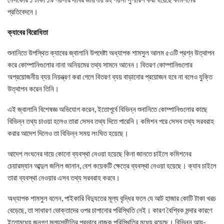
প্রতিবেদনে।
ক্যাবের বিরোধিতা
শুনানিতে উপস্থিত ক্যাবের জ্বালানি উপদেষ্টা অধ্যাপক শামসুল আলম ৫৩টি প্রশ্ন উত্থাপন
করে কোম্পানিগুলোর নানা অনিয়মের তথ্য সামনে আনেন। বিতরণ কোম্পানিগুলোর
অপ্রয়োজনীয় ব্যয় নিয়ন্ত্রণ করা গেলে বিতরণ ব্যয় বাড়ানোর প্রয়োজন হবে না বলেও যুক্তি
উত্থাপন করেন তিনি।
এই জ্বালানি বিশেষজ্ঞ অভিযোগ করেন, ইতোপূর্বে বিভিন্ন শুনানিতে কোম্পানিগুলোর কাছে
বিভিন্ন তথ্য চাওয়া হলেও তারা সেসব তথ্য দিতে পারেনি। কমিশন পরে সেসব তথ্য সরবরাহ
করার আদেশ দিলেও তা বিভিন্ন সময় লংঘিত হয়েছে।
আদেশ লংঘনের দায়ে কোনো ব্যবস্থা নেওয়া হয়েছে কিনা জানতে চাইলে কমিশনের
চেয়ারম্যান আব্দুল জলিল জানান, বেশ কয়েকটি ক্ষেত্রে ব্যবস্থা নেওয়া হয়েছে। ক্যাব চাইলে
তারা ব্যবস্থা নেওয়ার এসব তথ্য সরবরাহ করবে।
অধ্যাপক শামসুল বলেন, পাইকারি বিদ্যুতের মূল্য বৃদ্ধির ফলে যে আট হাজার কোটি টাকা খরচ
বেড়েছে, তা সাধারণ ভোক্তাদের ওপর চাপানোর পরিস্থিতি নেই। কারণ বৈশ্বিক মন্দার কারণে
ইতোমধ্যে জনগণ মূল্যস্ফীতির প্রভাবে নাজুক পরিস্থিতির মধ্যে রয়েছে। বিভিন্ন আয়-