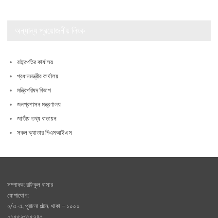
অন্যান্য প্রয়োজনীয় লিংক
রাষ্ট্রপতির কার্যালয়
প্রধানমন্ত্রীর কার্যালয়
মন্ত্রিপরিষদ বিভাগ
জনপ্রশাসন মন্ত্রণালয়
জাতীয় তথ্য বাতায়ন
সকল ক্যাডার পিএমআইএস
সম্পাদক: রফিকুল বাসার
যোগাযোগ:
২/৩-এ, পূরানো পল্টন, থাকা – ১০০০
০১৫৫২৩১৫৭৪৫