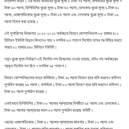
উত্থাপন করেন। এর মধ্যে বাবিউবির খুচরা মূল্য ৮ টাকা ৭৪ পয়সা, বাপবিবোর খুচরা মূল্য ৭
টাকা ৬৩ পয়সা, ডিপিডিসির খুচরা মূল্য ৯ টাকা ৪৩ পয়সা, ডেসকোর খুচরা মূল্য ৯ টাকা ৪১
পয়সা, ওজোপাডিকোর খুচরা মূল্য ৮ টাকা ৫৪ পয়সা এবং নেসকোর খুচরা মূল্য ৮ টাকা ১৬
পয়সা হিসাব করা হয়েছে।
এই সুপারিশের বিবেচনায় ২০২২-২০২৩ অর্থবছরে বিতরণ কোম্পানিগুলো ৮৮ হাজার ৪১২
মিলিয়ন ইউনিট বিদ্যুৎ কিনলেও গড়ে ৭ দশমিক ৮৩ শতাংশ সিস্টেম লসের পর বিক্রি করতে
পারবে ৮১ হাজার ৪৯০ মিলিয়ন ইউনিট।
নতুন খুচরা মূল্য নির্ধারণে এই সিস্টেম লস বিবেচনায় নেওয়া হয়েছে, যদিও গত অর্থবছরের
প্রকৃত সিস্টেম লস ছিল ৭ দশমিক ৯৫ শতাংশ।
বিতরণ কোম্পানিগুলোর মধ্যে বাবিউবো ১ টাকা ২৯ পয়সা বিতরণ ব্যয় দাবি করলেও কমিশন
সুপারিশ করেছে ৯৯ পয়সা। বাপবিবো ১ টাকা ৮২ পয়সা বিতরণ ব্যয় দাবি করলেও কমিশন ১
টাকা ৪৩ পয়সা সুপারিশ করেছে।
একইভাবে ডিপিডিসির ১ টাকা ৮০ পয়সার প্রস্তাবের বিপরীতে ৯৫ পয়সা এবং ডেসকোর ১
টাকা ৬৩ পয়সার প্রস্তাবের বদলে ৮৬ পয়সা সুপারিশ করেছে কমিটি।
এছাড়া ওজোপাডিকোর ১ টাকা ৫০ পয়সার প্রস্তাবের জায়গায় ১ টাকা ০২ পয়সা এবং
নেসকোর ১ টাকা ১৯ পয়সার দাবির জায়গায় ৯২ পয়সা সুপারিশ করা হয়েছে কমিশনের