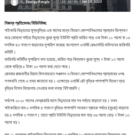
Last updated
Jan 19, 2023
By
Energy Bangla
নিজস্ব প্রতিবেদক/বিডিনিউজ:
পাইকারি বিদ্যুতের মূল্যবৃদ্ধির এক মাসের মধ্যে বিতরণ কোম্পানিগুলোর প্রস্তাব বিশ্লেষণ
করে ভোক্তা পর্যায়ে বিদ্যুতের খুচরা মূল্য ইউনিট প্রতি ভারিত গড়ে এক টাকা ১০ পয়সা বা ১৫
দশমিক ৪৩ শতাংশ বাড়ানোর সুপারিশ করেছে বাংলাদেশ এনার্জি রেগুলেটরি কমিশনের কারিগরি
কমিটি।
কারিগরি কমিটির সুপারিশে বলা হয়েছে, ভারিত গড়ে বিদ্যমান খুচরা মূল্য ৭ টাকা ১৩ পয়সা
থেকে বাড়িয়ে ৮ টাকা ২৩ পয়সা করা যেতে পারে।
রোববার রাজধানীর বিয়াম মিলনায়তনে সঞ্চালন ও বিতরণ কোম্পানিগুলোর প্রস্তাবের ওপর
গণশুনানি শেষে এ তথ্য জানানো হয়। এক্ষেত্রে এনার্জি রেট বৃদ্ধির পাশাপাশি বিতরণ ব্যয়
বৃদ্ধির হিসাব বিবেচনায় নেওয়ার কথা বলছে বিইআরসি।
সর্বশেষ ২০২০ সালের ফেব্রুয়ারি মাসে বিদ্যুতের দাম সব পর্যায়ে বাড়ানো হয়। তখন
পাইকারিতে দাম ৮ দশমিক ৪ শতাংশ বৃদ্ধির পাশাপাশি সাধারণ গ্রাহক পর্যায়ে (খুচরা) বাড়ানো
হয় ৫ দশমিক ৩ শতাংশ। তাতে প্রতি ইউনিট বিদ্যুতের দাম গড়ে ৩৬ পয়সা বেড়ে ৭ টাকা ১৩
পয়সা হয়।
গত ২১ নভেম্বর পাইকারিতে বিদ্যুতের দাম ১৯ দশমিক ৯২ শতাংশ বাড়ানোর সিদ্ধান্ত দেয়