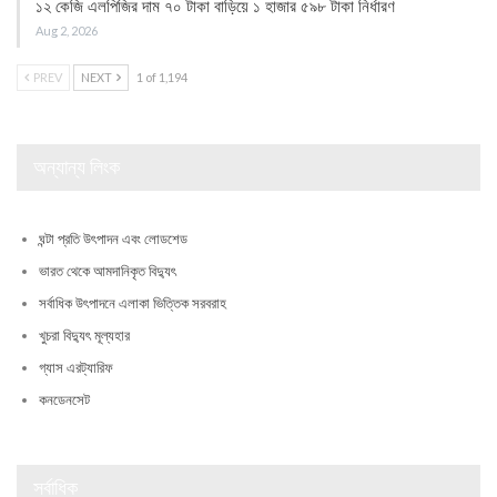
১২ কেজি এলপিজির দাম ৭০ টাকা বাড়িয়ে ১ হাজার ৫৯৮ টাকা নির্ধারণ
Aug 2, 2026
PREV
NEXT
1 of 1,194
অন্যান্য লিংক
ঘন্টা প্রতি উৎপাদন এবং লোডশেড
ভারত থেকে আমদানিকৃত বিদ্যুৎ
সর্বাধিক উৎপাদনে এলাকা ভিত্তিক সরবরাহ
খুচরা বিদ্যুৎ মূল্যহার
গ্যাস এরট্যারিফ
কনডেনসেট
সর্বাধিক