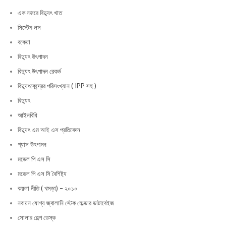
এক নজরে বিদ্যুৎ খাত
সিস্টেম লস
বকেয়া
বিদ্যুৎ উৎপাদন
বিদ্যুৎ উৎপাদন রেকর্ড
বিদ্যুৎকেন্দ্রের পরিসংখ্যান ( IPP সহ )
বিদ্যুৎ
আইনবিধি
বিদ্যুৎ এম আই এস প্রতিবেদন
গ্যাস উৎপাদন
মডেল পি এস সি
মডেল পি এস সি বৈশিষ্ট্য
কয়লা নীতি ( খসড়া) – ২০১০
নবায়ন যোগ্য জ্বালানি স্টেক হোল্ডার ডাটাবেইজ
সোলার হেল্প ডেস্ক