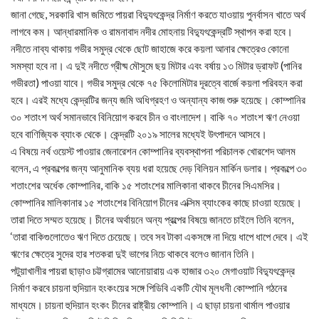
জানা গেছে, সরকারি খাস জমিতে পায়রা বিদ্যুৎকেন্দ্র নির্মাণ করতে যাওয়ায় পুনর্বাসন খাতে অর্থ
লাগবে কম। আন্ধারমানিক ও রামনাবাদ নদীর মোহনায় বিদ্যুৎকেন্দ্রটি স্থাপন করা হবে।
নদীতে নাব্য থাকায় গভীর সমুদ্র থেকে ছোট জাহাজে করে কয়লা আনার ক্ষেত্রেও কোনো
সমস্যা হবে না। এ দুই নদীতে গ্রীষ্ম মৌসুমে ছয় মিটার এবং বর্ষায় ১৩ মিটার ড্রাফট (পানির
গভীরতা) পাওয়া যাবে। গভীর সমুদ্র থেকে ৭৫ কিলোমিটার দূরত্বে বার্জে কয়লা পরিবহন করা
হবে। এরই মধ্যে কেন্দ্রটির জন্য জমি অধিগ্রহণ ও অন্যান্য কাজ শুরু হয়েছে। কোম্পানির
৩০ শতাংশ অর্থ সমানভাবে বিনিয়োগ করবে চীন ও বাংলাদেশ। বাকি ৭০ শতাংশ ঋণ নেওয়া
হবে বাণিজ্যিক ব্যাংক থেকে। কেন্দ্রটি ২০১৯ সালের মধ্যেই উৎপাদনে আসবে।
এ বিষয়ে নর্থ ওয়েস্ট পাওয়ার জেনারেশন কোম্পানির ব্যবস্থাপনা পরিচালক খোরশেদ আলম
বলেন, এ প্রকল্পের জন্য আনুমানিক ব্যয় ধরা হয়েছে দেড় বিলিয়ন মার্কিন ডলার। প্রকল্পে ৩০
শতাংশের অর্ধেক কোম্পানির, বাকি ১৫ শতাংশের মালিকানা থাকবে চীনের সিএমসির।
কোম্পানির মালিকানার ১৫ শতাংশের বিনিয়োগ চীনের এক্সিম ব্যাংকের কাছে চাওয়া হয়েছে।
তারা দিতে সম্মত হয়েছে। চীনের অর্থায়নে অন্য প্রল্পের বিষয়ে জানতে চাইলে তিনি বলেন,
‘তারা বাকিগুলোতেও ঋণ দিতে চেয়েছে। তবে সব টাকা একসঙ্গে না দিয়ে ধাপে ধাপে দেবে। এই
ঋণের ক্ষেত্রে সুদের হার শতকরা দুই ভাগের নিচে থাকবে বলেও জানান তিনি।
পটুয়াখালীর পায়রা ছাড়াও চট্টগ্রামের আনোয়ারায় এক হাজার ৩২০ মেগাওয়াট বিদ্যুৎকেন্দ্র
নির্মাণ করবে চায়না হুদিয়ান হংকংয়ের সঙ্গে পিডিবি একটি যৌথ মূলধনী কোম্পানি গঠনের
মাধ্যমে। চায়না হুদিয়ান হংকং চীনের রাষ্ট্রীয় কোম্পানি। এ ছাড়া চায়না থার্মাল পাওয়ার