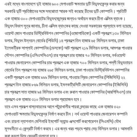
এরই মধ্যে বাংলাদেশে দুই হাজার ৬০০ মেগাওয়াট ক্ষমতার দুটি বিদ্যুৎকেন্দ্র করার জন্য
সরকারি দুটি প্রতিষ্ঠানের সঙ্গে সমঝোতা স্মারক সই করেছে চীনের দুটি কোম্পানি। প্রতিটি
এক হাজার ৩০০ মেগাওয়াটের বিদ্যুৎকেন্দ্রের জন্যও অর্থায়ন করবে চীনা এক্সিম ব্যাংক।
বিদ্যুৎ বিভাগ সূত্র জানায়, চীনা এক্সিম ব্যাংকের কাছে দেওয়া সরকারের প্রস্তাবে বলা হয়েছে,
ওয়েস্ট জোন পাওয়ার ডিস্ট্রিবিউশন কোম্পানির (ওজোপাডিকো) একটি প্রকল্পে ১৩০ মিলিয়ন
ডলার, বিদ্যুৎ উন্নয়ন বোর্ডের (পিডিবি) ১৪ প্রকল্পে তিন হাজার ৬৫ মিলিয়ন ডলার, ঢাকা
ইলেকট্রিক সাপ্লাই কোম্পানির (ডেসকো) আট প্রকল্পে ২১৯ মিলিয়ন ডলার, আশুগঞ্জ পাওয়ার
স্টেশন কোম্পানির (এপিএসসিএল) চার প্রকল্পে চার হাজার ৭০ মিলিয়ন ডলার, নর্থওয়েস্ট
পাওয়ার জেনারেশন কোম্পানির চার প্রকল্পে এক হাজার ৭০০ মিলিয়ন ডলার, পল্লী বিদ্যুতায়ন
বোর্ডের তিন প্রকল্পে নয় হাজার ২৬৫ মিলিয়ন ডলার, ঢাকা পাওয়ার ডিস্ট্রিবিউশন কোম্পানির
একটি প্রকল্পে এক হাজার ৯৯৯ মিলিয়ন ডলার, পাওয়ার গ্রিড কোম্পানির (পিজিসিবি) ২২
প্রকল্পে তিন হাজার ৮৬৯ মিলিয়ন ডলার, ইমলকট্রিসিটি জেনারেশন কোম্পানির (ইজিসিবি)
চার প্রকল্পে সাত হাজার ৯৪ মিলিয়ন ডলার এবং রুরাল পাওয়ার কোম্পানির (আরপিসিএল) চার
প্রকল্পে এক হাজার ৩১০ মিলিয়ন ডলার প্রয়োজন হবে।
তবে এসব প্রকল্প বাস্তবায়নের আগে পটুয়াখালীর পায়রা বন্দরের কাছে এক হাজার ৩২০
মেগাওয়াট ক্ষমতার বিদ্যুৎকেন্দ্র নির্মাণ করবে চীন। নর্থ ওয়েস্ট পাওয়ার জেনারেশন কম্পানি
এবং চায়না ন্যাশনাল মেশিনারি ইমপোর্ট অ্যান্ড এক্সপোর্ট করপোরেশন (সিএমসি) যৌথ
মূলধনীতে এ কেন্দ্রটি নির্মাণ করবে। এর জন্য খরচ পড়বে প্রায় দেড় বিলিয়ন ডলার। আমদানি
করা কয়লা দিয়ে কেন্দ্রটি চালানো হবে।