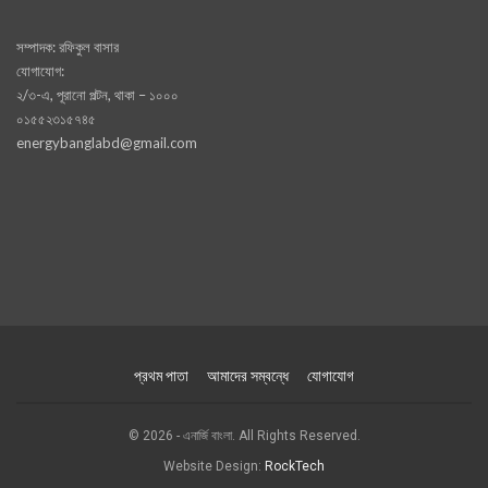
সম্পাদক: রফিকুল বাসার
যোগাযোগ:
২/৩-এ, পূরানো পল্টন, থাকা – ১০০০
০১৫৫২৩১৫৭৪৫
energybanglabd@gmail.com
প্রথম পাতা
আমাদের সম্বন্ধে
যোগাযোগ
© 2026 - এনার্জি বাংলা. All Rights Reserved.
Website Design:
RockTech