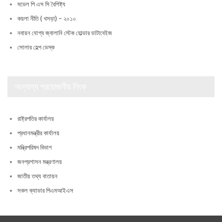
মডেল পি এস সি বৈশিষ্ট্য
কয়লা নীতি ( খসড়া) – ২০১০
নবায়ন যোগ্য জ্বালানি স্টেক হোল্ডার ডাটাবেইজ
সোলার হেল্প ডেস্ক
অন্যান্য প্রয়োজনীয় লিংক
রাষ্ট্রপতির কার্যালয়
প্রধানমন্ত্রীর কার্যালয়
মন্ত্রিপরিষদ বিভাগ
জনপ্রশাসন মন্ত্রণালয়
জাতীয় তথ্য বাতায়ন
সকল ক্যাডার পিএমআইএস