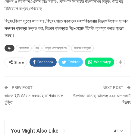
স্টেশন ও চায়না সিএএমসি ইঞ্জিনিয়ারিং কোম্পানি লিমিটেড বাংলাদেশের বিদ্যুৎ খাতে বড়
বিনিয়োগে আগ্রহ দেখিয়েছে।
বিদ্যুৎ বিভাগ সূত্রে জানা যায়, বিদ্যুৎ খাতে সরকারের মহাপরিকল্পনায় বিদ্যুৎ উৎপাদন ছাড়াও
সঞ্চালন ব্যবস্থা উন্নত করা, বিতরণ ব্যবস্থায় প্রি-পেমেন্ট মিটারিং ব্যবস্থা করার প্রকল্প
আছে।
কোটি টাকা
চীন
বিদ্যুৎ খাতে আড়াই লাখ
বিনিয়োগে আগ্রহী
Share
Facebook
Twitter
WhatsApp
PREV POST
NEXT POST
ভারতে ইউরেনিয়াম সরবরাহে রাশিয়ার সঙ্গে
উৎপাদনে আসছে আশুগঞ্জ ২২৫ মেগাওয়াট
চুক্তি
বিদ্যুৎ
You Might Also Like
All