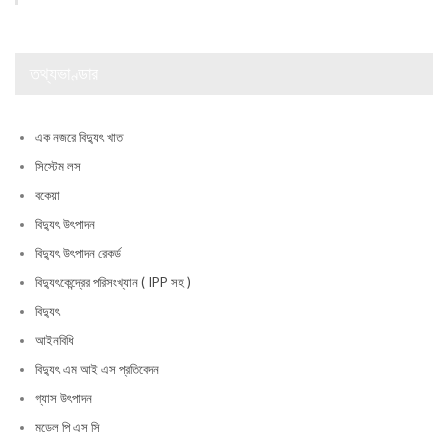
তথ্যভাণ্ডার
এক নজরে বিদ্যুৎ খাত
সিস্টেম লস
বকেয়া
বিদ্যুৎ উৎপাদন
বিদ্যুৎ উৎপাদন রেকর্ড
বিদ্যুৎকেন্দ্রের পরিসংখ্যান ( IPP সহ )
বিদ্যুৎ
আইনবিধি
বিদ্যুৎ এম আই এস প্রতিবেদন
গ্যাস উৎপাদন
মডেল পি এস সি