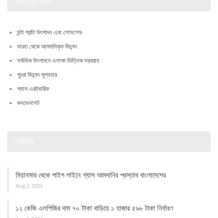
অন্যান্য লিংক
ঘন্টা প্রতি উৎপাদন এবং লোডশেড
ভারত থেকে আমদানিকৃত বিদ্যুৎ
সর্বাধিক উৎপাদনে এলাকা ভিত্তিক সরবরাহ
খুচরা বিদ্যুৎ মূল্যহার
গ্যাস এরট্যারিফ
কনডেনসেট
সর্বাধিক
মিয়ানমার থেকে পাইপ লাইনে গ্যাস আমদানির প্রস্তাব বাংলাদেশের
Aug 2, 2026
১২ কেজি এলপিজির দাম ৭০ টাকা বাড়িয়ে ১ হাজার ৫৯৮ টাকা নির্ধারণ