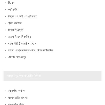
বিদ্যুৎ
আইনবিধি
বিদ্যুৎ এম আই এস প্রতিবেদন
গ্যাস উৎপাদন
মডেল পি এস সি
মডেল পি এস সি বৈশিষ্ট্য
কয়লা নীতি ( খসড়া) – ২০১০
নবায়ন যোগ্য জ্বালানি স্টেক হোল্ডার ডাটাবেইজ
সোলার হেল্প ডেস্ক
অন্যান্য প্রয়োজনীয় লিংক
রাষ্ট্রপতির কার্যালয়
প্রধানমন্ত্রীর কার্যালয়
মন্ত্রিপরিষদ বিভাগ