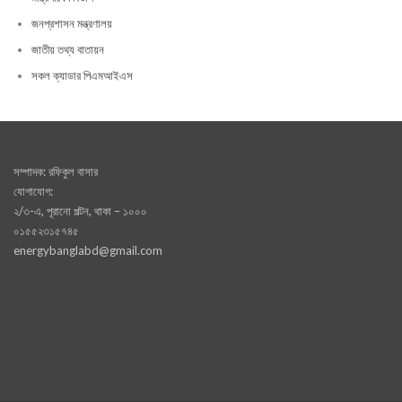
জনপ্রশাসন মন্ত্রণালয়
জাতীয় তথ্য বাতায়ন
সকল ক্যাডার পিএমআইএস
সম্পাদক: রফিকুল বাসার
যোগাযোগ:
২/৩-এ, পূরানো পল্টন, থাকা – ১০০০
০১৫৫২৩১৫৭৪৫
energybanglabd@gmail.com