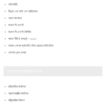
আইনবিধি
বিদ্যুৎ এম আই এস প্রতিবেদন
গ্যাস উৎপাদন
মডেল পি এস সি
মডেল পি এস সি বৈশিষ্ট্য
কয়লা নীতি ( খসড়া) – ২০১০
নবায়ন যোগ্য জ্বালানি স্টেক হোল্ডার ডাটাবেইজ
সোলার হেল্প ডেস্ক
অন্যান্য প্রয়োজনীয় লিংক
রাষ্ট্রপতির কার্যালয়
প্রধানমন্ত্রীর কার্যালয়
মন্ত্রিপরিষদ বিভাগ