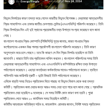
Last updated
Nov 24, 2014
By
Energy Bangla
বিদ্যুৎ বিপর্যয়ের কারণ তদন্ত করে গেলেন ভারতীয় বিদ্যুৎ বিশেষজ্ঞ। ভেড়ামারা আন্তঃদেশীয়
গ্রিড সাবস্টেশন এবং ঢাকার জাতীয় ডেসপ্যাচ সেন্টার (এনএলডিসি) পরিদর্শন করেছেন। তিনি
গ্রিড বিপর্যয়ের দিন এই দুই স্থানের প্রয়োজনীয় তথ্য উপাত্ত সংগ্রহ করেছেন বলে জানা
গেছে।
বাংলাদেশ পাওয়ার গ্রিড কোম্পানি (পিজিসিবি) সূত্র জানায়, ভারত পাওয়ার গ্রিড
কর্পোরেশনের একজন উচ্চ পদস্থ প্রকৌশলী বাংলাদেশ পরিদর্শন করেছেন। তিনি কারণ
অনুসন্ধান করে চলে গেছেন। তবে কি কারণে সে দিন গ্রিড বিপর্যয় হয়েছিল তা তিনি
জানাননি। ভারতে তিনি তার প্রতিবেদন দাখিল করবেন। বাংলাদেশ পরিদর্শনের সময় তিনি
ভেড়ামারা আন্তঃদেশীয় সাবস্টেশন এবং এনএলডিসি’র কম্পিউটারে রক্ষিত তথ্য উপাত্ত
পর্যালোচনা করেছেন। এছাড়া কতর্ব্যরত কর্মকর্তাদের সাথেও পর্যালোচনা করেন। ব্যক্তি
গাফিলতি আর কারিগরি ত্রুটি – দুটো বিষয়ই তিনি পর্যালোচনা করেছেন।
এদিকে বাড়তি সময় নিয়েও প্রতিবেদন দিতে পারছে না বিদ্যুৎ বিভাগ থেকে করা তদন্ত
কমিটি। প্রতিবেদন জমা দেয়ার জন্য আরও সময় নেয়া হতে পারে বলে জানা গেছে। প্রাথমিক
প্রতিবেদন দেয়া হয়েছিল ৬ নভেম্বর। সে সময় নির্দিষ্ট কোন কারণ বলা হয়নি। পুরো
প্রতিবেদন পেতে আরও ১০ কার্যদিবস সময় নিয়েছিল কমিটি।
কমিটির আহবায়ক অতিরিক্ত সচিব ড. কায়কাউস রোববার জানান, নিদিষ্ট সময়ে প্রতিবেদন