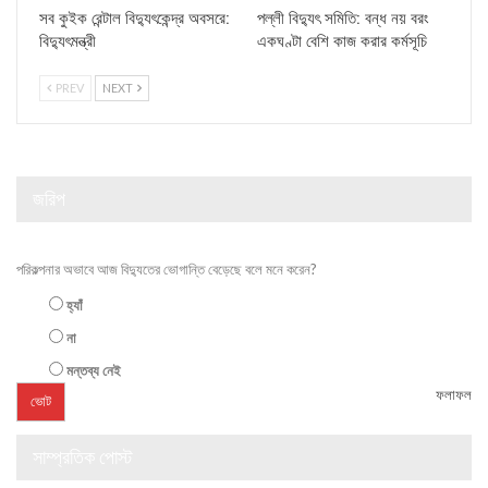
সব কুইক রেন্টাল বিদ্যুৎকেন্দ্র অবসরে:
পল্লী বিদ্যুৎ সমিতি: বন্ধ নয় বরং
বিদ্যুৎমন্ত্রী
একঘণ্টা বেশি কাজ করার কর্মসূচি
PREV
NEXT
জরিপ
পরিকল্পনার অভাবে আজ বিদ্যুতের ভোগান্তি বেড়েছে বলে মনে করেন?
হ্যাঁ
না
মন্তব্য নেই
ফলাফল
সাম্প্রতিক পোস্ট