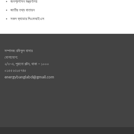
জনপ্রশাসন মন্ত্রণালয়
জাতীয় তথ্য বাতায়ন
সকল ক্যাডার পিএমআইএস
সম্পাদক: রফিকুল বাসার
যোগাযোগ:
২/৩-এ, পূরানো পল্টন, থাকা – ১০০০
০১৫৫২৩১৫৭৪৫
energybanglabd@gmail.com