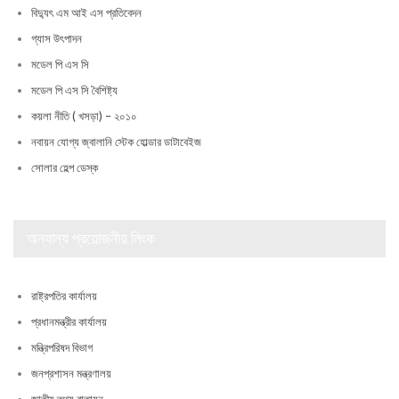
বিদ্যুৎ এম আই এস প্রতিবেদন
গ্যাস উৎপাদন
মডেল পি এস সি
মডেল পি এস সি বৈশিষ্ট্য
কয়লা নীতি ( খসড়া) – ২০১০
নবায়ন যোগ্য জ্বালানি স্টেক হোল্ডার ডাটাবেইজ
সোলার হেল্প ডেস্ক
অন্যান্য প্রয়োজনীয় লিংক
রাষ্ট্রপতির কার্যালয়
প্রধানমন্ত্রীর কার্যালয়
মন্ত্রিপরিষদ বিভাগ
জনপ্রশাসন মন্ত্রণালয়