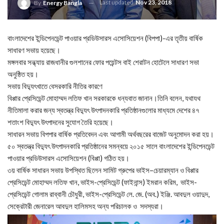
Last updated
Nov 23, 2018
By
Energy Bangla
বাংলাদেশের ইন্ডিপেনডেন্ট পাওয়ার প্রডিউসারস এসোসিয়েশন (বিপপা)-এর তৃতীয় বার্ষিক
সাধারণ সভায় হয়েছে।
মঙ্গলবার সন্ধ্যায় রাজধানীর গুলশানের ফোর পয়েন্টস বাই শেরাটন হোটেলে সাধারণ সভা
অনুষ্ঠিত হয়।
সভায় বিদ্যুৎখাতে বেসরকারি নীতির কারণে
বিপ্পার প্রেসিডেন্ট মোহাম্মদ লতিফ খান সরকারকে ধন্যবাত জানান।তিনি বলেন, যথাযথ
নীতিমালা করার জন্য স্বতন্ত্র বিদ্যুৎ উৎপাদনকারি প্রতিষ্ঠানগুলোর মাধ্যমে দেশের ৪৭
শতাংশ বিদ্যুৎ উৎপাদনের সুযোগ তৈরি হয়েছে।
সাধারন সভায় বিপপার বার্ষিক প্রতিবেদন এবং আগামী অর্থবছরের বাজেট অনুমোদন করা হয়।
৫০ স্বতন্ত্র বিদ্যুৎ উৎপাদনকারি প্রতিষ্ঠানের সমন্বয়ে ২০১৫ সালে বাংলাদেশের ইন্ডিপেনডেন্ট
পাওয়ার প্রডিউসারস এসোসিয়েশন (বিপ্পা) গঠিত হয়।
৩য় বার্ষিক সাধারন সভায় উপস্থিত ছিলেন সামিট গ্রুপের ভাইস–চেয়ারম্যান ও বিপ্পার
প্রেসিডেন্ট মোহাম্মদ লতিফ খান, ভাইস-প্রেসিডেন্ট (ফাইনান্স) ইমরান করিম, ভাইস-
প্রেসিডেন্ট গোলাম রাব্বানী চৌধুরী, ভাইস-প্রেসিডেন্ট লে. জে. (অব.) ইঞ্জি. আবদুল ওয়াদুদ,
সেক্রেটারী জেনারেল আবদুল হালিমসহ অন্য পরিচালক ও সদস্যরা।