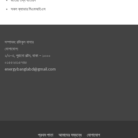
জাতীয় তথ্য বাতায়ন
সকল ক্যাডার পিএমআইএস
সম্পাদক: রফিকুল বাসার
যোগাযোগ:
২/৩-এ, পূরানো পল্টন, থাকা – ১০০০
০১৫৫২৩১৫৭৪৫
energybanglabd@gmail.com
প্রথম পাতা
আমাদের সম্বন্ধে
যোগাযোগ