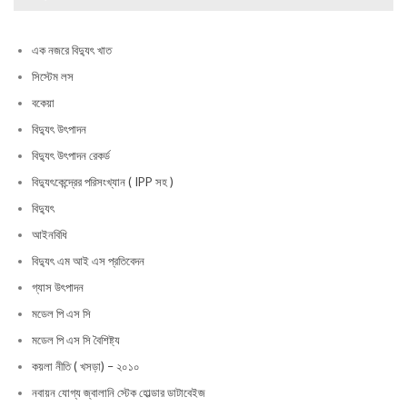
এক নজরে বিদ্যুৎ খাত
সিস্টেম লস
বকেয়া
বিদ্যুৎ উৎপাদন
বিদ্যুৎ উৎপাদন রেকর্ড
বিদ্যুৎকেন্দ্রের পরিসংখ্যান ( IPP সহ )
বিদ্যুৎ
আইনবিধি
বিদ্যুৎ এম আই এস প্রতিবেদন
গ্যাস উৎপাদন
মডেল পি এস সি
মডেল পি এস সি বৈশিষ্ট্য
কয়লা নীতি ( খসড়া) – ২০১০
নবায়ন যোগ্য জ্বালানি স্টেক হোল্ডার ডাটাবেইজ