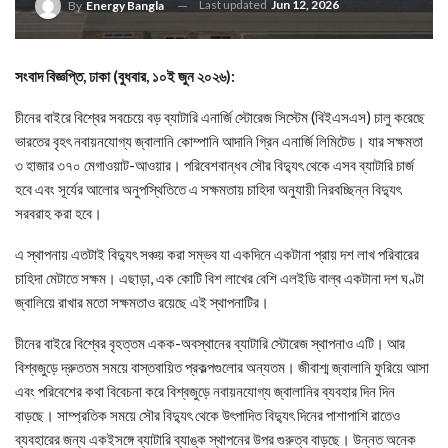
Last updated
Jun 12, 2026
By
Energy Bangla
সংবাদ বিজ্ঞপ্তি, ঢাকা (বুধবার, ১০ই জুন ২০২৬):
চীনের বাইরে বিশ্বের সবচেয়ে বড় ব্যাটারি এনার্জি স্টোরেজ সিস্টেম (বিইএসএস) চালু করেছে
ভারতের বৃহৎ নবায়নযোগ্য জ্বালানি কোম্পানি আদানি গ্রিন এনার্জি লিমিটেড। যার সক্ষমতা
৩ হাজার ৩৭০ মেগাওয়াট-আওয়ার। পরিবেশবান্ধব সৌর বিদ্যুৎ থেকে এসব ব্যাটারি চার্জ
হবে এবং সূর্যের আলোর অনুপস্থিতিতে এ সক্ষমতায় চাহিদা অনুযায়ী নিরবচ্ছিন্ন বিদ্যুৎ
সরবরাহ করা হবে।
এ স্থাপনায় এতটাই বিদ্যুৎ সঞ্চয় করা সম্ভব যা একদিনে একটানা প্রায় দশ লাখ পরিবারের
চাহিদা মেটাতে সক্ষম। এছাড়া, এক কোটি বিশ লাখের বেশি এলইডি বাল্ব একটানা দশ ঘণ্টা
জ্বালিয়ে রাখার মতো সক্ষমতাও রয়েছে এই স্থাপনাটির।
চীনের বাইরে বিশ্বের বৃহত্তম একক-অবস্থানের ব্যাটারি স্টোরেজ স্থাপনাও এটি। আর
বিশ্বজুড়ে দ্রুততম সময়ে বাস্তবায়িত প্রকল্পগুলোর অন্যতম। জীবাশ্ম জ্বালানি ফুরিয়ে আসা
এবং পরিবেশের কথা বিবেচনা করে বিশ্বজুড়ে নবায়নযোগ্য জ্বালানির ব্যবহার দিন দিন
বাড়ছে। সাম্প্রতিক সময়ে সৌর বিদ্যুৎ থেকে উৎপাদিত বিদ্যুৎ দিনের পাশাপাশি রাতেও
ব্যবহারের জন্য একইসঙ্গে ব্যাটারি ব্যাঙ্ক স্থাপনের উপর গুরুত্ব বাড়ছে। উন্নত অনেক