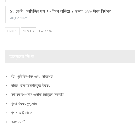
১২ কেজি এলপিজির দাম ৭০ টাকা বাড়িয়ে ১ হাজার ৫৯৮ টাকা নির্ধারণ
Aug 2, 2026
PREV
NEXT
1 of 1,194
অন্যান্য লিংক
ঘন্টা প্রতি উৎপাদন এবং লোডশেড
ভারত থেকে আমদানিকৃত বিদ্যুৎ
সর্বাধিক উৎপাদনে এলাকা ভিত্তিক সরবরাহ
খুচরা বিদ্যুৎ মূল্যহার
গ্যাস এরট্যারিফ
কনডেনসেট