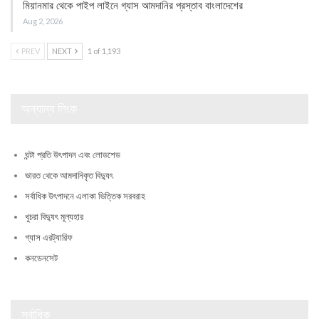
মিয়ানমার থেকে পাইপ লাইনে গ্যাস আমদানির প্রস্তাব বাংলাদেশের
Aug 2, 2026
PREV
NEXT
1 of 1,193
অন্যান্য লিংক
ঘন্টা প্রতি উৎপাদন এবং লোডশেড
ভারত থেকে আমদানিকৃত বিদ্যুৎ
সর্বাধিক উৎপাদনে এলাকা ভিত্তিক সরবরাহ
খুচরা বিদ্যুৎ মূল্যহার
গ্যাস এরট্যারিফ
কনডেনসেট
সর্বাধিক