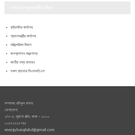
অন্যান্য প্রয়োজনীয় লিংক
রাষ্ট্রপতির কার্যালয়
প্রধানমন্ত্রীর কার্যালয়
মন্ত্রিপরিষদ বিভাগ
জনপ্রশাসন মন্ত্রণালয়
জাতীয় তথ্য বাতায়ন
সকল ক্যাডার পিএমআইএস
সম্পাদক: রফিকুল বাসার
যোগাযোগ:
২/৩-এ, পূরানো পল্টন, থাকা – ১০০০
০১৫৫২৩১৫৭৪৫
energybanglabd@gmail.com