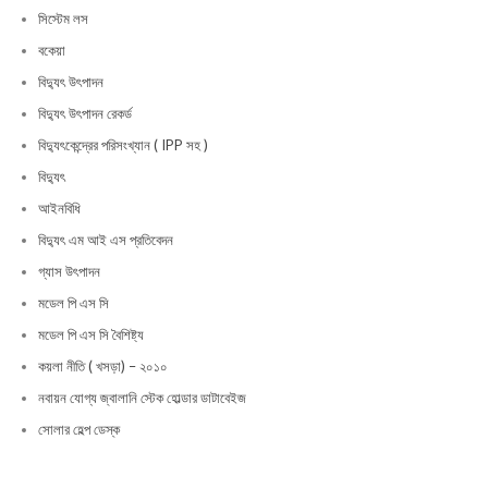
সিস্টেম লস
বকেয়া
বিদ্যুৎ উৎপাদন
বিদ্যুৎ উৎপাদন রেকর্ড
বিদ্যুৎকেন্দ্রের পরিসংখ্যান ( IPP সহ )
বিদ্যুৎ
আইনবিধি
বিদ্যুৎ এম আই এস প্রতিবেদন
গ্যাস উৎপাদন
মডেল পি এস সি
মডেল পি এস সি বৈশিষ্ট্য
কয়লা নীতি ( খসড়া) – ২০১০
নবায়ন যোগ্য জ্বালানি স্টেক হোল্ডার ডাটাবেইজ
সোলার হেল্প ডেস্ক