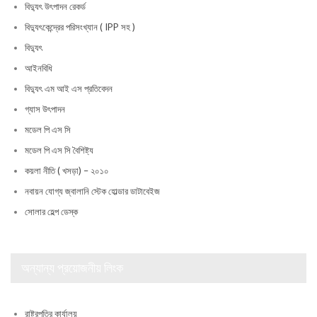
বিদ্যুৎ উৎপাদন রেকর্ড
বিদ্যুৎকেন্দ্রের পরিসংখ্যান ( IPP সহ )
বিদ্যুৎ
আইনবিধি
বিদ্যুৎ এম আই এস প্রতিবেদন
গ্যাস উৎপাদন
মডেল পি এস সি
মডেল পি এস সি বৈশিষ্ট্য
কয়লা নীতি ( খসড়া) – ২০১০
নবায়ন যোগ্য জ্বালানি স্টেক হোল্ডার ডাটাবেইজ
সোলার হেল্প ডেস্ক
অন্যান্য প্রয়োজনীয় লিংক
রাষ্ট্রপতির কার্যালয়