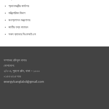
প্রধানমন্ত্রীর কার্যালয়
মন্ত্রিপরিষদ বিভাগ
জনপ্রশাসন মন্ত্রণালয়
জাতীয় তথ্য বাতায়ন
সকল ক্যাডার পিএমআইএস
সম্পাদক: রফিকুল বাসার
যোগাযোগ:
২/৩-এ, পূরানো পল্টন, থাকা – ১০০০
০১৫৫২৩১৫৭৪৫
energybanglabd@gmail.com