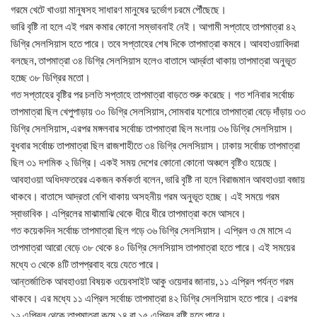
গরমে খেটে খাওয়া মানুষসহ সাধারণ মানুষের দুর্ভোগ চরমে পৌঁছেছে।
ভারি বৃষ্টি না হলে এই গরম কমার কোনো সম্ভাবনাই নেই। আগামী সপ্তাহে তাপমাত্রা ৪২
ডিগ্রি সেলসিয়াস হতে পারে। তবে সপ্তাহের শেষ দিকে তাপমাত্রা কমবে। আবহাওয়াবিদরা
বলছেন, তাপমাত্রা ৩৪ ডিগ্রি সেলসিয়াস হলেও বাতাসে আর্দ্রতা থাকায় তাপমাত্রা অনুভূত
হচ্ছে ৩৮ ডিগ্রির মতো।
গত সপ্তাহের বৃষ্টির পর চলতি সপ্তাহে তাপমাত্রা বাড়তে শুরু করেছে। গত শনিবার সর্বোচ্চ
তাপমাত্রা ছিল খেপুপাড়ায় ৩০ ডিগ্রি সেলসিয়াস, সোমবার যশোরে তাপমাত্রা বেড়ে দাঁড়ায় ৩৩
ডিগ্রি সেলসিয়াস, এরপর মঙ্গলবার সর্বোচ্চ তাপমাত্রা ছিল মংলায় ৩৬ ডিগ্রি সেলসিয়াস।
বুধবার সর্বোচ্চ তাপমাত্রা ছিল রাজশাহীতে ৩৪ ডিগ্রি সেলসিয়াস। ঢাকায় সর্বোচ্চ তাপমাত্রা
ছিল ৩১ দশমিক ২ ডিগ্রি। একই সময় দেশের কোনো কোনো অঞ্চলে বৃষ্টিও হয়েছে।
আবহাওয়া অধিদফতরের একজন কর্মকর্তা বলেন, ভারি বৃষ্টি না হলে বিরাজমান আবহাওয়া বজায়
থাকবে। বাতাসে আদ্রতা বেশি থাকায় অসহনীয় গরম অনুভূত হচ্ছে। এই সময়ে গরম
স্বাভাবিক। এপ্রিলের মাঝামাঝি থেকে ধীরে ধীরে তাপমাত্রা কমে আসবে।
গত কয়েকদিন সর্বোচ্চ তাপমাত্রা ছিল গড়ে ৩৬ ডিগ্রি সেলসিয়াস। এপ্রিল ও মে মাসে এ
তাপমাত্রা আরো বেড়ে ৩৮ থেকে ৪০ ডিগ্রি সেলসিয়াস তাপমাত্রা হতে পারে। এই সময়ের
মধ্যে ৩ থেকে ৪টি তাপপ্রবাহ বয়ে যেতে পারে।
আন্তর্জাতিক আবহাওয়া বিষয়ক ওয়েবসাইট আকু ওয়েদার জানায়, ১১ এপ্রিল পর্যন্ত গরম
থাকবে। এর মধ্যে ১১ এপ্রিল সর্বোচ্চ তাপমাত্রা ৪২ ডিগ্রি সেলসিয়াস হতে পারে। এরপর
১২ এপ্রিল থেকে তাপমাত্রা কমে ১৪ বা ১৫ এপ্রিল বৃষ্টি হতে পারে।