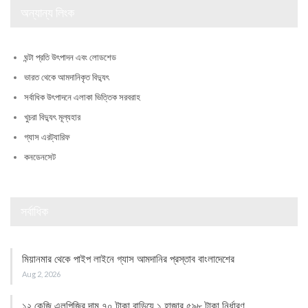
অন্যান্য লিংক
ঘন্টা প্রতি উৎপাদন এবং লোডশেড
ভারত থেকে আমদানিকৃত বিদ্যুৎ
সর্বাধিক উৎপাদনে এলাকা ভিত্তিক সরবরাহ
খুচরা বিদ্যুৎ মূল্যহার
গ্যাস এরট্যারিফ
কনডেনসেট
সর্বাধিক
মিয়ানমার থেকে পাইপ লাইনে গ্যাস আমদানির প্রস্তাব বাংলাদেশের
Aug 2, 2026
১২ কেজি এলপিজির দাম ৭০ টাকা বাড়িয়ে ১ হাজার ৫৯৮ টাকা নির্ধারণ