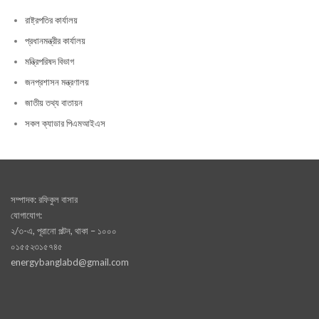
রাষ্ট্রপতির কার্যালয়
প্রধানমন্ত্রীর কার্যালয়
মন্ত্রিপরিষদ বিভাগ
জনপ্রশাসন মন্ত্রণালয়
জাতীয় তথ্য বাতায়ন
সকল ক্যাডার পিএমআইএস
সম্পাদক: রফিকুল বাসার
যোগাযোগ:
২/৩-এ, পূরানো পল্টন, থাকা – ১০০০
০১৫৫২৩১৫৭৪৫
energybanglabd@gmail.com