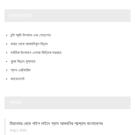
অন্যান্য লিংক
ঘন্টা প্রতি উৎপাদন এবং লোডশেড
ভারত থেকে আমদানিকৃত বিদ্যুৎ
সর্বাধিক উৎপাদনে এলাকা ভিত্তিক সরবরাহ
খুচরা বিদ্যুৎ মূল্যহার
গ্যাস এরট্যারিফ
কনডেনসেট
সর্বাধিক
মিয়ানমার থেকে পাইপ লাইনে গ্যাস আমদানির প্রস্তাব বাংলাদেশের
Aug 2, 2026