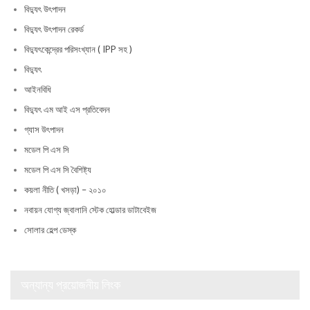
বিদ্যুৎ উৎপাদন
বিদ্যুৎ উৎপাদন রেকর্ড
বিদ্যুৎকেন্দ্রের পরিসংখ্যান ( IPP সহ )
বিদ্যুৎ
আইনবিধি
বিদ্যুৎ এম আই এস প্রতিবেদন
গ্যাস উৎপাদন
মডেল পি এস সি
মডেল পি এস সি বৈশিষ্ট্য
কয়লা নীতি ( খসড়া) – ২০১০
নবায়ন যোগ্য জ্বালানি স্টেক হোল্ডার ডাটাবেইজ
সোলার হেল্প ডেস্ক
অন্যান্য প্রয়োজনীয় লিংক