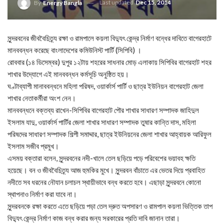
Last updated
Dec 15, 2014
By
Energy Bangla
সুন্দরবনের জীববৈচিত্র্য রক্ষা ও রামপালে কয়লা বিদ্যুৎ কেন্দ্র নির্মাণ বন্ধের দাবিতে বাগেরহাটে
মানববন্ধন করেছে বাংলাদেশের কমিউনিস্ট পার্টি (সিপিবি) ।
রোববার (১৪ ডিসেম্বর) দুপুর ১২টায় শহরের সাধনার মোড় এলাকায় সিপিবির বাগেরহাট শহর
শাখার উদ্যোগে এই মানববন্ধন কর্মসূচি অনুষ্ঠিত হয়।
ঘণ্টাব্যাপী মানাববন্ধনে মহিলা পরিষদ, ওয়ার্কার্স পার্টি ও ছাত্র ইউনিয়ন বাগেরহাট জেলা
শাখার নেতাকর্মীরা অংশ নেন।
মানববন্ধনে বক্তব্য রাখেন-সিপিবির বাগেরহাট পৌর শাখার সাধারণ সম্পাদক জাহিদুল
ইসলাম যাদু, ওয়ার্কার্স পার্টির জেলা শাখার সাধারণ সম্পাদক তুষার কান্তি দাস, মহিলা
পরিষদের সাধারণ সম্পাদক শিল্পী সমাদ্দার, ছাত্র ইউনিয়নের জেলা শাখার আহ্বায়ক আরিফুল
ইসলাম সজীব প্রমুখ।
এসময় বক্তারা বলেন, সুন্দরবনের নদী-খালে তেল ছড়িয়ে পড়ে পরিবেশের ভয়াবহ ক্ষতি
হয়েছে। বন ও জীববৈচিত্র্য আজ হুমকির মুখে। সুন্দরবন বাঁচাতে এর ভেতর দিয়ে প্রবাহিত
নদীতে সব ধরনের নৌযান চলাচল স্থায়ীভাবে বন্ধ করতে হবে। এছাড়া সুন্দরবনে কোনো
স্থাপনাও নির্মাণ করা যাবে না।
সুন্দরবনকে রক্ষা করতে এতে ছড়িয়ে পড়া তেল দ্রুত অপসারণ ও রামপাল কয়লা ভিত্তিক তাপ
বিদ্যুৎ কেন্দ্র নির্মাণ কাজ বন্ধ করার জন্য সরকারের প্রতি দাবি জানান তারা।