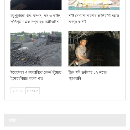
বড়পুকুরিয়া খনি: কম্পন, ধস ও ফাটল;
মাটি মেশানো কয়লায় জালিয়াতি ধরতে
ক্ষতিপূরণে এক সপ্তাহের আল্টিমেটাম
তদন্ত কমিটি
উত্তোলন ও রফতানিতে রেকর্ড ছুঁয়েছে
চীনে খনি দুর্ঘটনায় ১২ জনের
ইন্দোনেশিয়ার কয়লা খাত
প্রাণহানি
PREV
NEXT
জরিপ