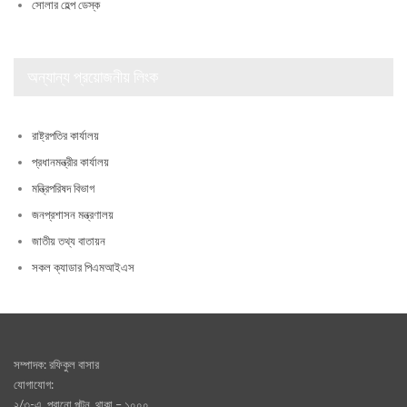
সোলার হেল্প ডেস্ক
অন্যান্য প্রয়োজনীয় লিংক
রাষ্ট্রপতির কার্যালয়
প্রধানমন্ত্রীর কার্যালয়
মন্ত্রিপরিষদ বিভাগ
জনপ্রশাসন মন্ত্রণালয়
জাতীয় তথ্য বাতায়ন
সকল ক্যাডার পিএমআইএস
সম্পাদক: রফিকুল বাসার
যোগাযোগ:
২/৩-এ, পূরানো পল্টন, থাকা – ১০০০