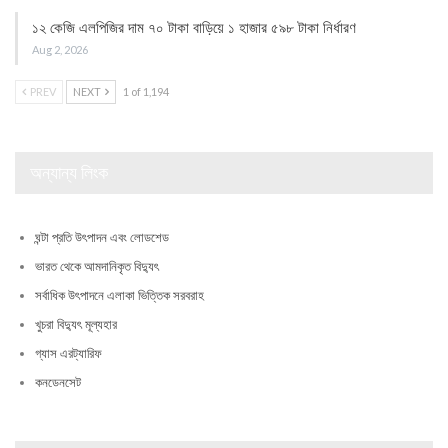
১২ কেজি এলপিজির দাম ৭০ টাকা বাড়িয়ে ১ হাজার ৫৯৮ টাকা নির্ধারণ
Aug 2, 2026
PREV
NEXT
1 of 1,194
অন্যান্য লিংক
ঘন্টা প্রতি উৎপাদন এবং লোডশেড
ভারত থেকে আমদানিকৃত বিদ্যুৎ
সর্বাধিক উৎপাদনে এলাকা ভিত্তিক সরবরাহ
খুচরা বিদ্যুৎ মূল্যহার
গ্যাস এরট্যারিফ
কনডেনসেট