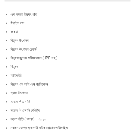
এক নজরে বিদ্যুৎ খাত
সিস্টেম লস
বকেয়া
বিদ্যুৎ উৎপাদন
বিদ্যুৎ উৎপাদন রেকর্ড
বিদ্যুৎকেন্দ্রের পরিসংখ্যান ( IPP সহ )
বিদ্যুৎ
আইনবিধি
বিদ্যুৎ এম আই এস প্রতিবেদন
গ্যাস উৎপাদন
মডেল পি এস সি
মডেল পি এস সি বৈশিষ্ট্য
কয়লা নীতি ( খসড়া) – ২০১০
নবায়ন যোগ্য জ্বালানি স্টেক হোল্ডার ডাটাবেইজ