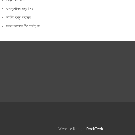
জনপ্রশাসন মন্ত্রণালয়
জাতীয় তথ্য বাতায়ন
সকল ক্যাডার পিএমআইএস
Website Design:
RockTech