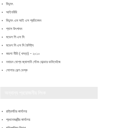
বিদ্যুৎ
আইনবিধি
বিদ্যুৎ এম আই এস প্রতিবেদন
গ্যাস উৎপাদন
মডেল পি এস সি
মডেল পি এস সি বৈশিষ্ট্য
কয়লা নীতি ( খসড়া) – ২০১০
নবায়ন যোগ্য জ্বালানি স্টেক হোল্ডার ডাটাবেইজ
সোলার হেল্প ডেস্ক
অন্যান্য প্রয়োজনীয় লিংক
রাষ্ট্রপতির কার্যালয়
প্রধানমন্ত্রীর কার্যালয়
মন্ত্রিপরিষদ বিভাগ