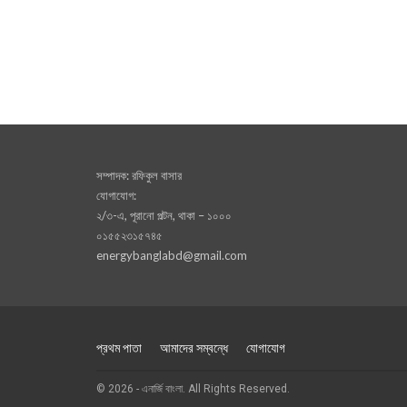
সম্পাদক: রফিকুল বাসার
যোগাযোগ:
২/৩-এ, পূরানো পল্টন, থাকা – ১০০০
০১৫৫২৩১৫৭৪৫
energybanglabd@gmail.com
প্রথম পাতা
আমাদের সম্বন্ধে
যোগাযোগ
© 2026 - এনার্জি বাংলা. All Rights Reserved.