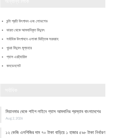
অন্যান্য লিংক
ঘন্টা প্রতি উৎপাদন এবং লোডশেড
ভারত থেকে আমদানিকৃত বিদ্যুৎ
সর্বাধিক উৎপাদনে এলাকা ভিত্তিক সরবরাহ
খুচরা বিদ্যুৎ মূল্যহার
গ্যাস এরট্যারিফ
কনডেনসেট
সর্বাধিক
মিয়ানমার থেকে পাইপ লাইনে গ্যাস আমদানির প্রস্তাব বাংলাদেশের
Aug 2, 2026
১২ কেজি এলপিজির দাম ৭০ টাকা বাড়িয়ে ১ হাজার ৫৯৮ টাকা নির্ধারণ