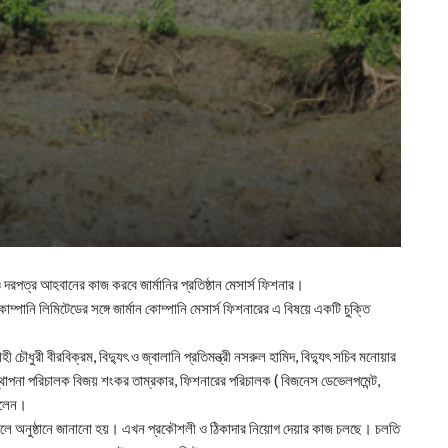
দরপত্র আহবানের কাজ করবে জার্মানির প্রতিষ্ঠান মেসার্স ফিশনার।
োম্পানি লিমিটেডের সঙ্গে জার্মান কোম্পানি মেসার্স ফিশনারের এ বিষয়ে একটি চুক্তি
হী চৌধুরী বীরবিক্রম, বিদ্যুৎ ও জ্বালানি প্রতিমন্ত্রী নসরুল হামিদ, বিদ্যুৎ সচিব মনোয়ার
যবস্থাপনা পরিচালক বিজয় শংকর তাম্রকার, ফিশনারের পরিচালক ( বিজনেস ডেভেলপমেন্ট,
ছিলেন।
বলে অনুষ্ঠানে জানানো হয়। এখন প্রকৌশলী ও ঠিকাদার নিয়োগ দেয়ার কাজ চলছে। চলতি