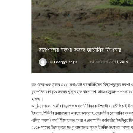
রামপালের নকশা করবে জার্মানির ফিশনার
Last updated
Jul 11, 2014
By
Energy Bangla
রামপালের এক হাজার ৩২০ মেগাওয়াট কয়লাভিত্তিক বিদ্যুৎকেন্দ্রর নকশা ও 
বৃহস্পতিবার বিদ্যুৎ ভবনের মুক্তি হলে বাংলাদেশ-ভারত ফ্রেন্ডশিপ পাওয়ার ক
হয়েছে।
অনুষ্ঠানে প্রধানমন্ত্রীর বিদ্যুৎ ও জ্বালানি বিষয়ক উপদেষ্টা ড. তৌফিক ই ইলা
ইসলাম, পিডিবির চেয়ারম্যান আবদুহু রুহুল্লাহ, ফ্রেন্ডশিপ কোম্পানির ব্
এশিয়া অঞ্চল) কার্ল পিটাসহ মন্ত্রণালয় ও কোম্পানির কর্মকর্তারা উপস্থিত 
২০১৮ সালের ডিসেম্বরের মধ্যে রামপালের প্রথম ইউনিট উৎপাদনে আসবে 