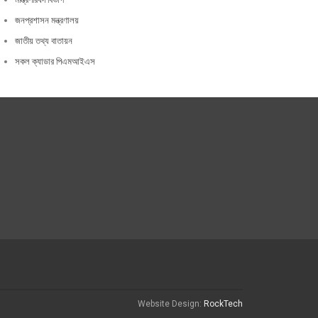
জনপ্রশাসন মন্ত্রণালয়
জাতীয় তথ্য বাতায়ন
সকল ক্যাডার পিএমআইএস
Website Design:
RockTech