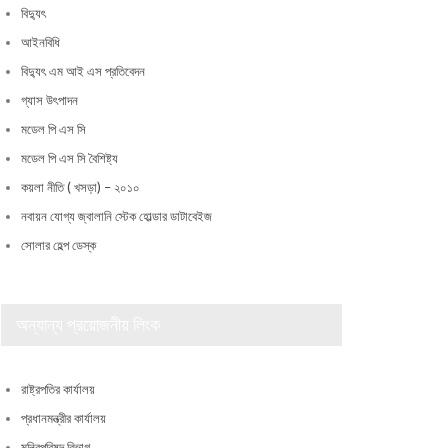
বিদ্যুৎ
আইনবিধি
বিদ্যুৎ এম আই এস প্রতিবেদন
গ্যাস উৎপাদন
মডেল পি এস সি
মডেল পি এস সি বৈশিষ্ট্য
কয়লা নীতি ( খসড়া) – ২০১০
নবায়ন যোগ্য জ্বালানি স্টেক হোল্ডার ডাটাবেইজ
সোলার হেল্প ডেস্ক
অন্যান্য প্রয়োজনীয় লিংক
রাষ্ট্রপতির কার্যালয়
প্রধানমন্ত্রীর কার্যালয়
মন্ত্রিপরিষদ বিভাগ