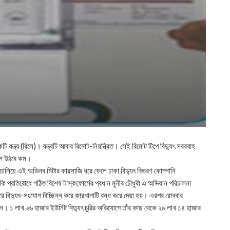
 যন্ত্র (রিলে)। যন্ত্রটি আবার রিমোট-নিয়ন্ত্রিত। সেই রিমোট টিপে বিদ্যুৎ সরবরাহ
বিল উঠবে কম।
যান চালিয়ে এই অভিনব মিটার কারসাজি ধরে ফেলে ঢাকা বিদ্যুৎ বিতরণ কোম্পানি
কি প্রতিরোধে গঠিত বিশেষ টাস্কফোর্সের প্রধান মুনীর চৌধুরী এ অভিযান পরিচালনা
বিদ্যুৎ-সংযোগ বিচ্ছিন্ন করে কারখানাটি বন্ধ করে দেয়া হয়। এরপর রোববার
ন। ১ লাখ ২৬ হাজার ইউনিট বিদ্যুৎ চুরির অভিযোগে তাঁর কাছ থেকে ২৯ লাখ ১৪ হাজার