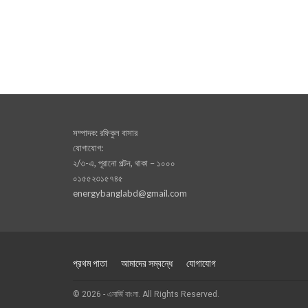
সম্পাদক: রফিকুল বাসার
যোগাযোগ:
২/৩-এ, পূরানো পল্টন, থাকা – ১০০০
০১৫৫২৩১৫৭৪৫
energybanglabd@gmail.com
প্রথম পাতা
আমাদের সম্বন্ধে
যোগাযোগ
© 2026 - এনার্জি বাংলা. All Rights Reserved.