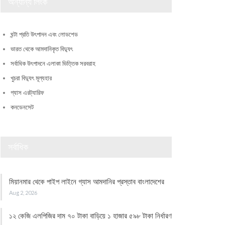
অন্যান্য লিংক
ঘন্টা প্রতি উৎপাদন এবং লোডশেড
ভারত থেকে আমদানিকৃত বিদ্যুৎ
সর্বাধিক উৎপাদনে এলাকা ভিত্তিক সরবরাহ
খুচরা বিদ্যুৎ মূল্যহার
গ্যাস এরট্যারিফ
কনডেনসেট
সর্বাধিক
মিয়ানমার থেকে পাইপ লাইনে গ্যাস আমদানির প্রস্তাব বাংলাদেশের
Aug 2, 2026
১২ কেজি এলপিজির দাম ৭০ টাকা বাড়িয়ে ১ হাজার ৫৯৮ টাকা নির্ধারণ