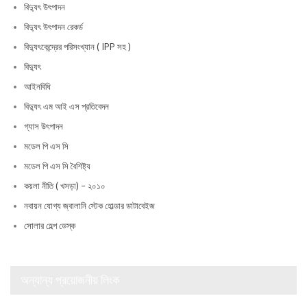
বিদ্যুৎ উৎপাদন
বিদ্যুৎ উৎপাদন রেকর্ড
বিদ্যুৎকেন্দ্রের পরিসংখ্যান ( IPP সহ )
বিদ্যুৎ
আইনবিধি
বিদ্যুৎ এম আই এস প্রতিবেদন
গ্যাস উৎপাদন
মডেল পি এস সি
মডেল পি এস সি বৈশিষ্ট্য
কয়লা নীতি ( খসড়া) – ২০১০
নবায়ন যোগ্য জ্বালানি স্টেক হোল্ডার ডাটাবেইজ
সোলার হেল্প ডেস্ক
অন্যান্য প্রয়োজনীয় লিংক