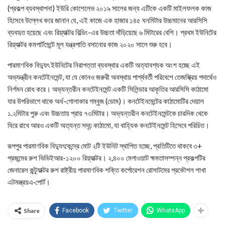
(প্রকল্প ব্যবস্থাপনা) ইউরি কোশেলেভ ২০১৯ সালের জন্য এটিকে একটি মাইলফলক কাজ
হিসেবে উল্লেখ করে জানান যে, এই কাজে এক হাজার ১৪৫ ঘনমিটার উচ্চমানের আরসিসি
ব্যবহৃত হয়েছে এবং রিয়্যাক্টর বিল্ডিং-এর উচ্চতা দাঁড়িয়েছে ৬ মিটারের বেশি। প্রথম ইউনিটের
রিয়্যাক্টর কমপার্টমেন্টে মূল যন্ত্রপাতি বসানোর কাজ ২০২০ সালে শুরু হবে।
পারমাণবিক বিদ্যুৎ ইউনিটের নিরাপত্তা ব্যবস্থার একটি অত্যাবশ্যক অংশ হচ্ছে এই
অভ্যন্ত্রীন কনটেইনমেন্ট, যা যে কোনও জরুরী অবস্থায় পার্শ্ববর্তী পরিবেশে তেজস্ক্রিয় পদার্থেও
নির্গমন রোধ করে। অভ্যন্তরীন কনটেইনমেন্ট একটি সিলিন্ডার আকৃতির আরসিসি কাঠামো
যার উপরিভাগে থাকে অর্ধ-গোলাকার গম্বুজ (ডোম)। কনটেইনমেন্টের কাঠামোটির দেয়াল
১.২মিটার পুরু এবং উচ্চতায় প্রায় ৭৩মিটার। অভ্যন্তরীন কনটেইনমেন্টকে চারদিক থেকে
ঘিরে রাখে আরও একটি অত্যন্ত সদৃঢ় কাঠামো, যা বাহ্যিক কনটেইনমেন্ট হিসেবে পরিচিত।
রূপপুর পারমাণবিক বিদ্যুৎকেন্দ্রে মোট ২টি ইউনিট স্থাপিত হচ্ছে, প্রতিটিতে থাকবে ৩+
প্রজন্মের রুশ ভিভিইআর-১২০০ রিয়্যাক্টর। ২,৪০০ মেগাওয়াট ক্ষমতাসম্পন্ন প্রকল্পটির
জেনারেল কন্ট্র্যাক্টর রুশ রাষ্ট্রীয় পারমাণবিক শক্তি কর্পোরেশন রোসাটমের প্রকৌশল শাখা
এটমস্ত্রয়এ·পোর্ট।
Share
Facebook
Twitter
WhatsApp