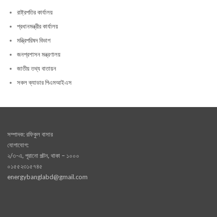
রাষ্ট্রপতির কার্যালয়
প্রধানমন্ত্রীর কার্যালয়
মন্ত্রিপরিষদ বিভাগ
জনপ্রশাসন মন্ত্রণালয়
জাতীয় তথ্য বাতায়ন
সকল ক্যাডার পিএমআইএস
সম্পাদক: রফিকুল বাসার
যোগাযোগ:
২/৩-এ, পূরানো পল্টন, থাকা – ১০০০
০১৫৫২৩১৫৭৪৫
energybanglabd@gmail.com