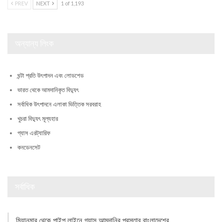
PREV
NEXT
1 of 1,193
অন্যান্য লিংক
ঘন্টা প্রতি উৎপাদন এবং লোডশেড
ভারত থেকে আমদানিকৃত বিদ্যুৎ
সর্বাধিক উৎপাদনে এলাকা ভিত্তিক সরবরাহ
খুচরা বিদ্যুৎ মূল্যহার
গ্যাস এরট্যারিফ
কনডেনসেট
সর্বাধিক
মিয়ানমার থেকে পাইপ লাইনে গ্যাস আমদানির প্রস্তাব বাংলাদেশের