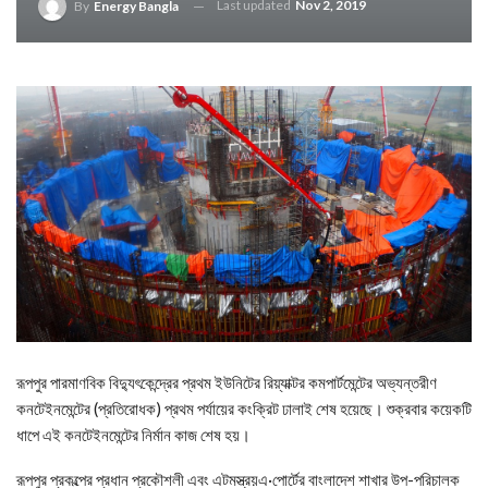
Last updated
Nov 2, 2019
By
Energy Bangla
রূপপুর পারমাণবিক বিদ্যুৎকেন্দ্রের প্রথম ইউনিটের রিয়্যাক্টর কমপার্টমেন্টের অভ্যন্তরীণ
কনটেইনমেন্টের (প্রতিরোধক) প্রথম পর্যায়ের কংক্রিট ঢালাই শেষ হয়েছে। শুক্রবার কয়েকটি
ধাপে এই কনটেইনমেন্টের নির্মান কাজ শেষ হয়।
রূপপুর প্রকল্পের প্রধান প্রকৌশলী এবং এটমস্ত্রয়এ·পোর্টের বাংলাদেশ শাখার উপ-পরিচালক