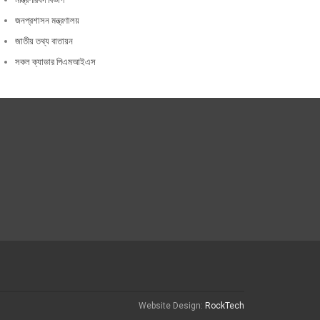
জনপ্রশাসন মন্ত্রণালয়
জাতীয় তথ্য বাতায়ন
সকল ক্যাডার পিএমআইএস
Website Design:
RockTech