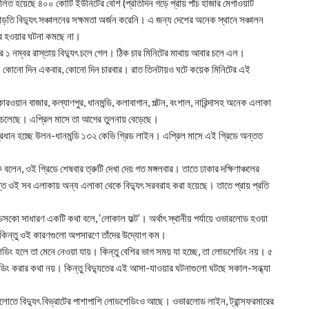
িত হয়েছে ৪০০ কোটি ইউনিটের বেশি (প্রতিদিন গড়ে প্রায় পাঁচ হাজার মেগাওয়াট
তি বিদ্যুৎ সঞ্চালনের সক্ষমতা অর্জন করেনি। এ জন্য দেশের অনেক স্থানে সঞ্চালন
যকর হওয়ার ঘটনা কমছে না।
র ১ নম্বর রাস্তায় বিদ্যুৎ চলে গেল। ঠিক চার মিনিটের মাথায় আবার চলে এল।
 কোনো দিন একবার, কোনো দিন চারবার। রাত তিনটায়ও ঘটে কয়েক মিনিটের এই
কারওয়ান বাজার, কল্যাণপুর, ধানমন্ডি, কলাবাগান, পল্টন, বংশাল, নারিন্দাসহ অনেক এলাকা
ে চলেছে। এপ্রিল মাসে তা আগের তুলনায় বেড়েছে।
 প্রধান হচ্ছে উলন-ধানমন্ডি ১৩২ কেভি গ্রিড লাইন। এপ্রিল মাসে এই গ্রিডে অন্তত
বলেন, ওই গ্রিডে শেষবার ত্রুটি দেখা দেয় গত মঙ্গলবার। তাতে ঢাকার দক্ষিণাঞ্চলের
যন্ত ওই সব এলাকায় অন্য এলাকা থেকে বিদ্যুৎ সরবরাহ করা হয়েছে। তাতে প্রায় প্রতি
েসকো সাধারণ একটি কথা বলে, ‘লোকাল ফল্ট’। অর্থাৎ স্থানীয় পর্যায়ে ওভারলোড হওয়া
কে। কিন্তু ওই কারণগুলো অপসারণে তাঁদের উদ্যোগ কম।
শেডিং হলে তা মেনে নেওয়া যায়। কিন্তু বেশির ভাগ সময় যা হচ্ছে, তা লোডশেডিং নয়। ৫
িং করার কথা নয়। কিন্তু বিদ্যুতের এই আসা-যাওয়ার ঘটনাগুলো ঘটছে সকাল-সন্ধ্যা
াগুলোতে বিদ্যুৎ বিভ্রাটের পাশাপাশি লোডশেডিংও আছে। ওভারলোড লাইন, ট্রান্সফরমারের