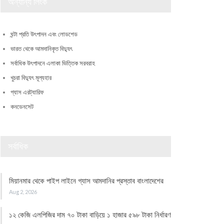
অন্যান্য লিংক
ঘন্টা প্রতি উৎপাদন এবং লোডশেড
ভারত থেকে আমদানিকৃত বিদ্যুৎ
সর্বাধিক উৎপাদনে এলাকা ভিত্তিক সরবরাহ
খুচরা বিদ্যুৎ মূল্যহার
গ্যাস এরট্যারিফ
কনডেনসেট
সর্বাধিক
মিয়ানমার থেকে পাইপ লাইনে গ্যাস আমদানির প্রস্তাব বাংলাদেশের
Aug 2, 2026
১২ কেজি এলপিজির দাম ৭০ টাকা বাড়িয়ে ১ হাজার ৫৯৮ টাকা নির্ধারণ