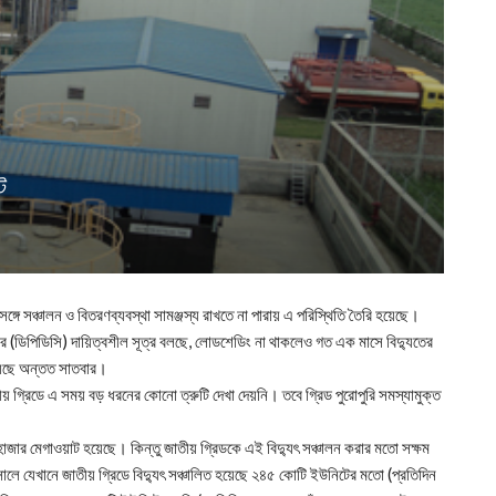
ট
 সঙ্গে সঞ্চালন ও বিতরণব্যবস্থা সামঞ্জস্য রাখতে না পারায় এ পরিস্থিতি তৈরি হয়েছে।
পানির (ডিপিডিসি) দায়িত্বশীল সূত্র বলছে, লোডশেডিং না থাকলেও গত এক মাসে বিদ্যুতের
 হয়েছে অন্তত সাতবার।
য় গ্রিডে এ সময় বড় ধরনের কোনো ত্রুটি দেখা দেয়নি। তবে গ্রিড পুরোপুরি সমস্যামুক্ত
১১ হাজার মেগাওয়াট হয়েছে। কিন্তু জাতীয় গ্রিডকে এই বিদ্যুৎ সঞ্চালন করার মতো সক্ষম
 যেখানে জাতীয় গ্রিডে বিদ্যুৎ সঞ্চালিত হয়েছে ২৪৫ কোটি ইউনিটের মতো (প্রতিদিন