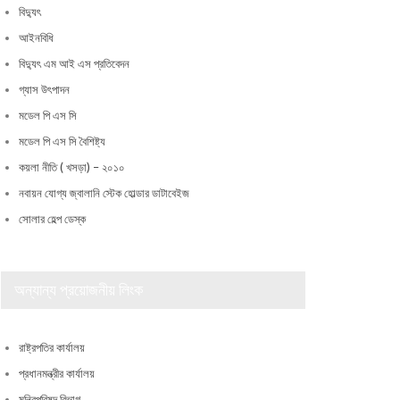
বিদ্যুৎ
আইনবিধি
বিদ্যুৎ এম আই এস প্রতিবেদন
গ্যাস উৎপাদন
মডেল পি এস সি
মডেল পি এস সি বৈশিষ্ট্য
কয়লা নীতি ( খসড়া) – ২০১০
নবায়ন যোগ্য জ্বালানি স্টেক হোল্ডার ডাটাবেইজ
সোলার হেল্প ডেস্ক
অন্যান্য প্রয়োজনীয় লিংক
রাষ্ট্রপতির কার্যালয়
প্রধানমন্ত্রীর কার্যালয়
মন্ত্রিপরিষদ বিভাগ