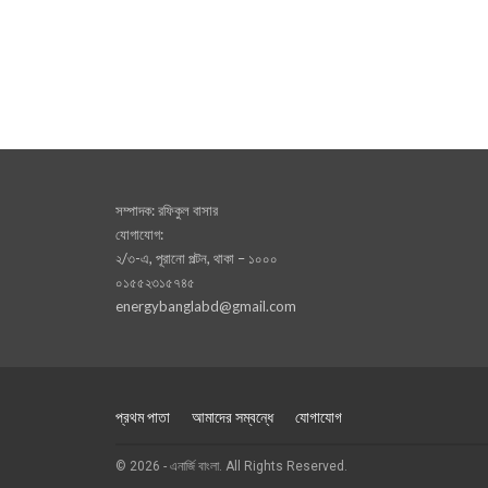
সম্পাদক: রফিকুল বাসার
যোগাযোগ:
২/৩-এ, পূরানো পল্টন, থাকা – ১০০০
০১৫৫২৩১৫৭৪৫
energybanglabd@gmail.com
প্রথম পাতা
আমাদের সম্বন্ধে
যোগাযোগ
© 2026 - এনার্জি বাংলা. All Rights Reserved.