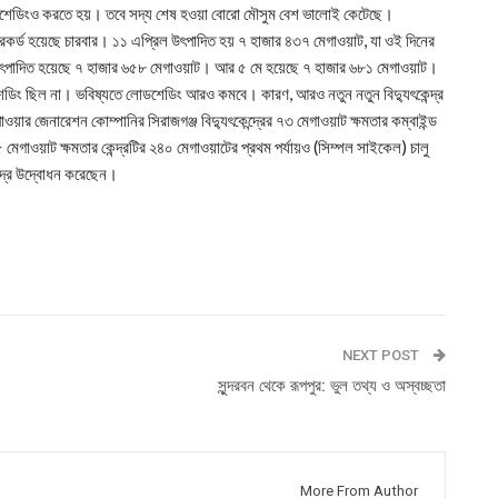
োডশেডিংও করতে হয়। তবে সদ্য শেষ হওয়া বোরো মৌসুম বেশ ভালোই কেটেছে।
ির রেকর্ড হয়েছে চারবার। ১১ এপ্রিল উৎপাদিত হয় ৭ হাজার ৪৩৭ মেগাওয়াট, যা ওই দিনের
ৎপাদিত হয়েছে ৭ হাজার ৬৫৮ মেগাওয়াট। আর ৫ মে হয়েছে ৭ হাজার ৬৮১ মেগাওয়াট।
ডশেডিং ছিল না। ভবিষ্যতে লোডশেডিং আরও কমবে। কারণ, আরও নতুন নতুন বিদ্যুৎকেন্দ্র
পাওয়ার জেনারেশন কোম্পানির সিরাজগঞ্জ বিদ্যুৎকেন্দ্রের ৭৩ মেগাওয়াট ক্ষমতার কম্বাইন্ড
গাওয়াট ক্ষমতার কেন্দ্রটির ২৪০ মেগাওয়াটের প্রথম পর্যায়ও (সিম্পল সাইকেল) চালু
েন্দ্র উদ্বোধন করেছেন।
NEXT POST
সুন্দরবন থেকে রূপপুর: ভুল তথ্য ও অস্বচ্ছতা
More From Author