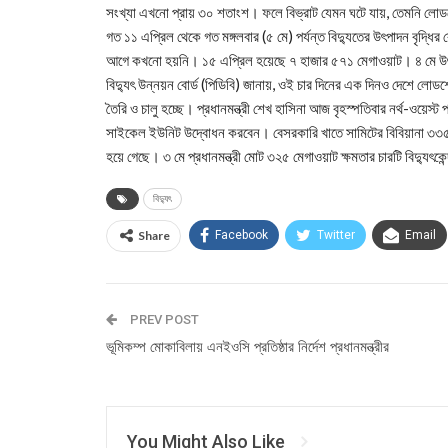
সংখ্যা এখনো প্রায় ৩০ শতাংশ। ফলে বিভ্রাট যেমন ঘটে যায়, তেমনি ল
গত ১১ এপ্রিল থেকে গত মঙ্গলবার (৫ মে) পর্যন্ত বিদ্যুতের উৎপাদন বৃদ্ধ
আগে কখনো হয়নি। ১৫ এপ্রিল হয়েছে ৭ হাজার ৫৭১ মেগাওয়াট। ৪ মে উ
বিদ্যুৎ উন্নয়ন বোর্ড (পিডিবি) জানায়, ওই চার দিনের এক দিনও দেশে লো
তৈরি ও চালু হচ্ছে। প্রধানমন্ত্রী শেখ হাসিনা আজ বৃহস্পতিবার নর্থ-ওয়েস্ট 
সাইকেল ইউনিট উদ্বোধন করবেন। বেসরকারি খাতে সামিটের বিবিয়ানা ৩৩৫ মে
হয়ে গেছে। ৩ মে প্রধানমন্ত্রী মোট ৩২৫ মেগাওয়াট ক্ষমতার চারটি বিদ্যুৎক
বিদ্যুৎ
Share
Facebook
Twitter
Email
PREV POST
ভূমিকম্প মোকাবিলায় এনইওসি প্রতিষ্ঠার নির্দেশ প্রধানমন্ত্রীর
You Might Also Like