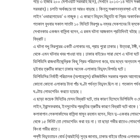
গড়ে ৩ হাজার ২০০ মেগাওয়াট সরবরাহ ছিল), সেখানে ২০১৩-১৪ সালে সঞ্চাল
সরবরাহ)। চলতি অর্থবছরে তা আরও বাড়ছে। কিন্তু সঞ্চালনব্যবস্থা এই বাড়
লাইন ‘ওভারলোডেড’ ও নাজুক। এ কারণে বিদ্যুৎ বিচ্যুতি বা গ্রিড অকার্
গতকাল বুধবার সকাল সাতটা ১০ মিনিটে মিরপুর ৬ নম্বর সেকশনের বি ব্লকে
সেখানকার একজন বাসিন্দা বলেন, এ রকম ঘটনা আজকাল প্রতিদিনই ঘটছে।
বিভ্রাট।
এ ঘটনা শুধু মিরপুরের একটি এলাকার নয়, প্রায় পুরো ঢাকার। উত্তরা, টঙ্গী, 
থেকে এমন ঘটনার খবর পাওয়া যায়। ঢাকার বাইরেও সারা দেশে এ ঘটনা ঘট
ডিপিডিসি রাজধানীকেন্দ্রিক কিছু গ্রিড পরিচালনা করে, যার মধ্যে অন্যতম
দুইবার ত্রুটির কারণে ঢাকার অনেক এলাকায় বিদ্যুৎ বিপর্যয় ঘটে।
ডিপিডিসির নির্বাহী পরিচালক (অপারেশন্স) রমিজউদ্দিন সরকার প্রথম আলোকে 
কোনো কোনো এলাকায় টানা পাঁচ ঘণ্টা পর্যন্ত বিদ্যুৎ ছিল না। গতকাল পর্
ঘণ্টায় লোডশেডিং করতে হয়েছে।
এ ছাড়া কয়েক মিনিটের যেসব বিভ্রাট ঘটে, তার কারণ হিসেবে ডিপিডিসি ও ড
লাইন, ট্রান্সফরমার, ইনসুলেটর প্রভৃতির ত্রুটির কারণে বিভ্রাট ঘটে থা
কলাবাগান লেকসার্কাসের বাসিন্দা মামুন রহমান বলেন, দিনে দু-একবার লোড
থেকে ১৫ মিনিট তো লোডশেডিং করা হয় না। তা ছাড়া গভীর রাতেও লোডশেড
কিংবা গভীর রাতে।
পল্লী বিদ্যুতায়ন বোর্ড (আরইবি) সূত্র জানায়, ঢাকার বাইরে তাঁদের এলাক