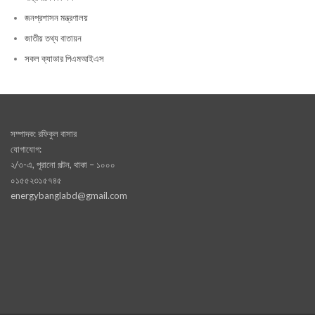
জনপ্রশাসন মন্ত্রণালয়
জাতীয় তথ্য বাতায়ন
সকল ক্যাডার পিএমআইএস
সম্পাদক: রফিকুল বাসার
যোগাযোগ:
২/৩-এ, পূরানো পল্টন, থাকা – ১০০০
০১৫৫২৩১৫৭৪৫
energybanglabd@gmail.com