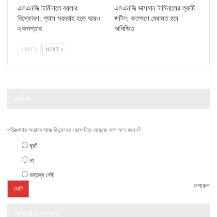
এলএনজি টার্মিনালে বয়লার
এলএনজি ভাসমান টার্মিনালের ত্রুটি
বিস্ফোরণ: গ্যাস সরবরাহ হতে আরও
জটিল: কতক্ষণে মেরামত হবে
একসপ্তাহ
অনিশ্চিত
PREV
NEXT
জরিপ
পরিকল্পনার অভাবে আজ বিদ্যুতের ভোগান্তি বেড়েছে বলে মনে করেন?
হ্যাঁ
না
মন্তব্য নেই
ফলাফল
সাম্প্রতিক পোস্ট