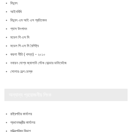
বিদ্যুৎ
আইনবিধি
বিদ্যুৎ এম আই এস প্রতিবেদন
গ্যাস উৎপাদন
মডেল পি এস সি
মডেল পি এস সি বৈশিষ্ট্য
কয়লা নীতি ( খসড়া) – ২০১০
নবায়ন যোগ্য জ্বালানি স্টেক হোল্ডার ডাটাবেইজ
সোলার হেল্প ডেস্ক
অন্যান্য প্রয়োজনীয় লিংক
রাষ্ট্রপতির কার্যালয়
প্রধানমন্ত্রীর কার্যালয়
মন্ত্রিপরিষদ বিভাগ