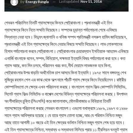
Last updated
Nov 11, 2016
By
Energy Bangla
শেভরন পরিচালিত তিনটি গ্যাসক্ষেত্র কিনবে পেট্রোবাংলা। প্রধানমন্ত্রী এই তিন
গ্যাসক্ষেত্র কিনে নিতে সম্মতি দিয়েছেন। সম্পদের চূড়ান্ত পর্যালোচনা শেষে এবিষয়ে
সিদ্ধান্ত নেয়া হবে। বিদ্যুৎ জ্বালানি ও খনিজ সম্পদ প্রতিমন্ত্রী নসরুল হামিদ জানিয়েছেন,
প্রধানমন্ত্রী এই তিন গ্যাসক্ষেত্র কিনে নেয়ার বিষয়ে সম্মতি দিয়েছেন। লাভ লোকসানের
হিসাব পর্যালোচনা করবে পেট্রোবাংলা। পেট্রোবাংলার চেয়ারম্যান ইসতিয়াক আহমেদ এবিষয়ে
এনার্জি বাংলাকে বলেন, সম্পদ, বিনিয়োগ, সক্ষমতা ইত্যাদি বিষয় পর্যালোচনা করা হবে। কত
গ্যাস আছে, কত দিন চলবে, পরিচালন খরচ কত, দীর্ঘ মেয়াদে লাভজনক হবে কিনা,
পেট্রোবাংলার উপর বাড়তি অর্থনৈতিক চাপ আসবে কিনা ইত্যাদি। ১৯৭৫ সালে বঙ্গবন্ধু শেখ
মুজিবুর রহমান শেল এর কাঝ থেকে অল্প দামে পাঁচটি গ্যাস ক্ষেত্র কিনে নিয়েছিলেন। রাষ্ট্রীয়
কোম্পানিগুলো সে ক্ষেত্র এখন পরিচালনা করছে। বাংলাদেশ গ্যাস ফিল্ড কোম্পানি লিমিটেড,
সিলেট গ্যাস ফিল্ড লিমিটেড ও বাপেক্স দেশের বিভিন্ন গ্যাসক্ষেত্র পরিচালনা করছে। উৎপাদন
অংশীদারিত্ব চুক্তি (পিএসসি) করে জালালাবাদ, মৌলভীবাজার ও বিবিয়ানা তিনটি
গ্যাসক্ষেত্রে পরিচালনা করছে শেভরন বাংলাদেশ। এগুলো যথাক্রমে ১৯৮৯, ১৯৯৭ ও ১৯৯৮
সালে গ্যাস আবিস্কার হয়েছে। যে হারে গ্যাস তোলা হচ্ছে, আর যে পরিমান নিশ্চিত মজুদ
আছে তাতে আগামী ১০ বছরে এই তিন ক্ষেত্রর বর্তমান নিশ্চিত মজুদ গ্যাস শেষ হয়ে যাবে।
এই তিন গ্যাসক্ষেত্রে নিশ্চিত, সম্ভাব্য ও সম্ভাবনা মিলিয়ে প্রায় ১১ ট্রিলিয়ন ঘনফুট গ্যাস