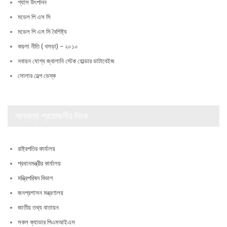
গ্যাস উৎপাদন
মডেল পি এস সি
মডেল পি এস সি বৈশিষ্ট্য
কয়লা নীতি ( খসড়া) – ২০১০
নবায়ন যোগ্য জ্বালানি স্টেক হোল্ডার ডাটাবেইজ
সোলার হেল্প ডেস্ক
অন্যান্য প্রয়োজনীয় লিংক
রাষ্ট্রপতির কার্যালয়
প্রধানমন্ত্রীর কার্যালয়
মন্ত্রিপরিষদ বিভাগ
জনপ্রশাসন মন্ত্রণালয়
জাতীয় তথ্য বাতায়ন
সকল ক্যাডার পিএমআইএস