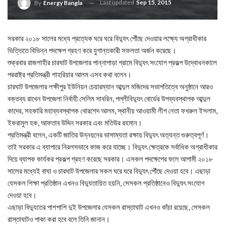
Last updated
Sep 15, 2015
By
Energy Bangla
সরকার ২০১৮ সালের মধ্যে প্রত্যেক ঘরে ঘরে বিদ্যুৎ পৌঁছে দেওয়ার লক্ষ্যে অগ্রাধীকার
ভিত্তিতে বিভিন্ন পদক্ষেপ গ্রহণ করে যুগান্তকারী সফলতা অর্জন করেছে।
শুক্রবার রাজশাহীর চারঘাট উপজেলার পান্নাপাড়া গ্রামে বিদ্যুৎ সংযোগ প্রকল্প উদ্বোধনকালে
পররাষ্ট্র প্রতিমন্ত্রী শাহরিয়ার আলম এসব কথা বলেন।
চারঘাট উপজেলার লক্ষীপুর ইউনিয়ন চেয়ারম্যান আব্দুল মজিদের সভাপতিত্বে অনুষ্ঠানে আরও
বক্তব্য রাখেন উপজেলা নির্বাহী সেলিম সাবরিন, পল্লীবিদ্যুৎ বোর্ডের উপব্যবস্থাপক আব্দুল
কাদের, সহকারি মহাব্যবস্থাপক খোরশেদ আলম, স্থানীয় আওয়ামী লীগ নেতা ফখরুল ইসলাম,
ইকরামুল হক, আফতাব উদ্দিন সরকার এবং মতিউর রহমান।
প্রতিমন্ত্রী বলেন, একটি জাতির উন্নয়নের ভাসাম্যতা রক্ষায় বিদ্যুৎ অত্যন্ত গুরুত্বপূর্ণ।
তাই সরকার এ ব্যাপারে নিরলসভাবে কাজ করে যাচ্ছে। বিদ্যুৎ ক্ষেত্রকে সর্বাধিক অগ্রাধীকার
দিয়ে ব্যাপক কার্যকর প্রকল্প গ্রহণ করেছে সরকার। এসকল পদক্ষেপের ফলে আগামী ২০১৮
সালের মধ্যেই বাঘা ও চারঘাট উপজেলার সকল ঘরে ঘরে বিদ্যুৎ পৌঁছে দেওয়া হবে। এছাড়া
যেসকল শিক্ষা প্রতিষ্ঠান এখনও বিদ্যুতায়িত হয়নি, সেসকল প্রতিষ্ঠানেও বিদ্যুৎ সংযোগ
দেওয়া হবে।
এছাড়া বিদ্যুতের পাশপাশি দুই উপজেলার যেসকল রাস্তাঘাট এখনও কাঁচা রয়েছে, সেসকল
রাস্তাঘাটও পাকা করা হবে বলে তিনি জানান।