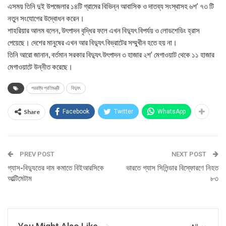
এসময় তিনি দুই উপজেলার ১৪টি গ্রামের বিভিন্ন আবাসিক ও দাতব্য সংস্থাসহ ৬শ’ ৭৩ টি
নতুন সংযোগের উদ্বোধন করেন।
শাহরিয়ার আলম বলেন, উৎপাদন বৃদ্ধির ফলে এখন বিদ্যুৎ বিপর্যয় ও লোডশেডিং হ্রাস
পেয়েছে। দেশের মানুষের এখন আর বিদ্যুৎ বিভ্রাটের সম্মুখীন হতে হয় না।
তিনি আরো জানান, বর্তমান সরকার বিদ্যুৎ উৎপাদন ৩ হাজার ২শ’ মেগাওয়াট থেকে ১১ হাজার
মেগাওয়াটে উন্নীত করেছে।
পররাষ্ট্র প্রতিমন্ত্রী
বিদ্যুৎ
Share
Facebook
Twitter
WhatsApp
PREV POST
NEXT POST
গ্যাস-বিদ্যুতের দাম কমাতে বিইআরসিকে
ভারতে গ্যাস সিলিন্ডার বিস্ফোরণে নিহত
আল্টিমেটাম
৮৩