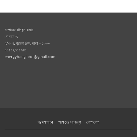
সম্পাদক: রফিকুল বাসার
যোগাযোগ:
২/৩-এ, পূরানো পল্টন, থাকা – ১০০০
০১৫৫২৩১৫৭৪৫
energybanglabd@gmail.com
প্রথম পাতা
আমাদের সম্বন্ধে
যোগাযোগ