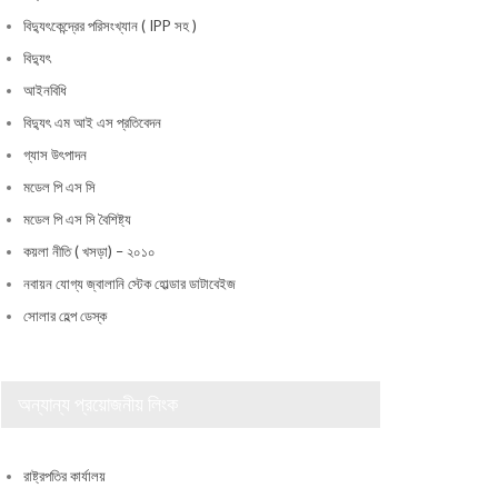
বিদ্যুৎকেন্দ্রের পরিসংখ্যান ( IPP সহ )
বিদ্যুৎ
আইনবিধি
বিদ্যুৎ এম আই এস প্রতিবেদন
গ্যাস উৎপাদন
মডেল পি এস সি
মডেল পি এস সি বৈশিষ্ট্য
কয়লা নীতি ( খসড়া) – ২০১০
নবায়ন যোগ্য জ্বালানি স্টেক হোল্ডার ডাটাবেইজ
সোলার হেল্প ডেস্ক
অন্যান্য প্রয়োজনীয় লিংক
রাষ্ট্রপতির কার্যালয়