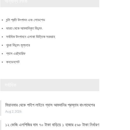
অন্যান্য লিংক
ঘন্টা প্রতি উৎপাদন এবং লোডশেড
ভারত থেকে আমদানিকৃত বিদ্যুৎ
সর্বাধিক উৎপাদনে এলাকা ভিত্তিক সরবরাহ
খুচরা বিদ্যুৎ মূল্যহার
গ্যাস এরট্যারিফ
কনডেনসেট
সর্বাধিক
মিয়ানমার থেকে পাইপ লাইনে গ্যাস আমদানির প্রস্তাব বাংলাদেশের
Aug 2, 2026
১২ কেজি এলপিজির দাম ৭০ টাকা বাড়িয়ে ১ হাজার ৫৯৮ টাকা নির্ধারণ