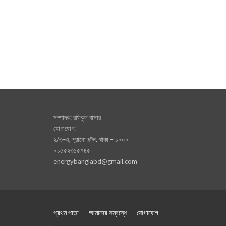
সম্পাদক: রফিকুল বাসার
যোগাযোগ:
২/৩-এ, পূরানো পল্টন, থাকা – ১০০০
০১৫৫২৩১৫৭৪৫
energybanglabd@gmail.com
প্রথম পাতা
আমাদের সম্বন্ধে
যোগাযোগ