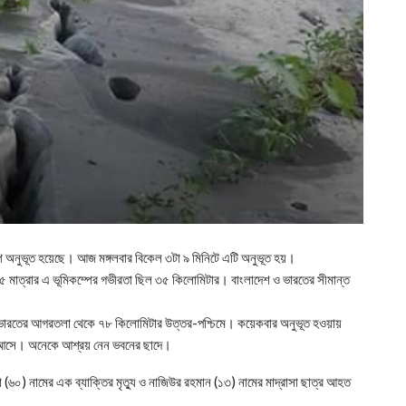
্প অনুভূত হয়েছে। আজ মঙ্গলবার বিকেল ৩টা ৯ মিনিটে এটি অনুভূত হয়।
 ৫ মাত্রার এ ভূমিকম্পের গভীরতা ছিল ৩৫ কিলোমিটার। বাংলাদেশ ও ভারতের সীমান্ত
এবং ভারতের আগরতলা থেকে ৭৮ কিলোমিটার উত্তর-পশ্চিমে। কয়েকবার অনুভূত হওয়ায়
মে আসে। অনেকে আশ্রয় নেন ভবনের ছাদে।
মিয়া (৬০) নামের এক ব্যাক্তির মৃত্যু ও নাজিউর রহমান (১৩) নামের মাদ্রাসা ছাত্র আহত