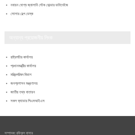
নবায়ন যোগ্য জ্বালানি স্টেক হোল্ডার ডাটাবেইজ
সোলার হেল্প ডেস্ক
অন্যান্য প্রয়োজনীয় লিংক
রাষ্ট্রপতির কার্যালয়
প্রধানমন্ত্রীর কার্যালয়
মন্ত্রিপরিষদ বিভাগ
জনপ্রশাসন মন্ত্রণালয়
জাতীয় তথ্য বাতায়ন
সকল ক্যাডার পিএমআইএস
সম্পাদক: রফিকুল বাসার