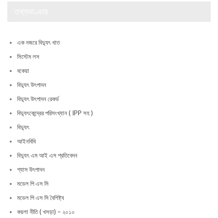
তথ্যভাণ্ডার
এক নজরে বিদ্যুৎ খাত
সিস্টেম লস
বকেয়া
বিদ্যুৎ উৎপাদন
বিদ্যুৎ উৎপাদন রেকর্ড
বিদ্যুৎকেন্দ্রের পরিসংখ্যান ( IPP সহ )
বিদ্যুৎ
আইনবিধি
বিদ্যুৎ এম আই এস প্রতিবেদন
গ্যাস উৎপাদন
মডেল পি এস সি
মডেল পি এস সি বৈশিষ্ট্য
কয়লা নীতি ( খসড়া) – ২০১০