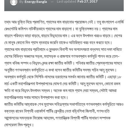
Last updated
Feb 27, 2017
By
Energy Bangla
তথ্য আর যুক্তি দিয়ে প্রমাণিত, গ্যাসের দাম বাড়ানোর প্রয়োজন নেই। তবু বাংলাদেশ এনার্জি
রেগুলেটরি কমিশন নাটকীয়ভাবে গ্যাসের দাম বাড়ালো। যা যুক্তিসঙ্গত নয়। গ্যাসের দাম
বাড়লে পরিবহন ভাড়া বাড়বে, বাড়বে বিদ্যুতের দাম। এর ফলে উৎপাদন খরচও বাড়বে। দেশের
যে মানুষ কোনো দিন গ্যাস ব্যবহার করেনি তাকেও অতিরিক্ত খরচ বহন করতে হবে।
গ্যাসের দাম বাড়ানোর প্রতিবাদে ও সুন্দরবন বিনাশী সব অপতৎপরতা বন্ধসহ সাত দফা দাবিতে
দেশের বিভিন্ন অঞ্চলের সড়ক, মহাসড়ক ও রাজপথে গণঅবস্থান কর্মসূচি পালন করে তেল-
গ্যাস খনিজ সম্পদ ও বিদ্যুৎ-বন্দর রক্ষা জাতীয় কমিটি। শনিবার জাতীয় প্রেসক্লাবের সামনে
অনুষ্ঠিত গণঅবস্থান কর্মসূচিতে এ কথা বলেন জাতীয় কমিটির সদস্য সচিব আনু মুহম্মদ।
অবস্থান কর্মসুচি থেকে সিপিবি-বাসদের হরতালের সমর্থন জানায় জাতীয় কমিটি। এছাড়া ১৮
মার্চ একটি মহাপরিকল্পনা উপস্থাপনের ঘোষণা দেয় কমিটি। আনু মুহম্মদ বলেন, কোনো রকম
ক্ষতি না করে বিদ্যুৎ উৎপাদন সম্ভব। অনেক কম দামে গ্যাস দেয়া সম্ভব, সেটাই আমরা
মহাপরিকল্পনায় সবার সামনে উপস্থাপন করা হবে।
জাতীয় কমিটির আহ্বায়ক শেখ মুহাম্মদ সহিদুল্লার সভাপতিত্বে গণঅবস্থান কর্মসূচিতে আরও
বক্তব্য রাখেন বিপ্লবী ওয়ার্কার্স পার্টির কেন্দ্রীয় নেতা বহ্নিশিখা জিলানী, গণসংহতি
আন্দোলনের সমন্বয়ক ফিরোজ আহমেদ, গণতান্ত্রিক বিপ্লবী পার্টির সাধারণ সম্পাদক
মোশরেফা মিশু প্রমুখ।