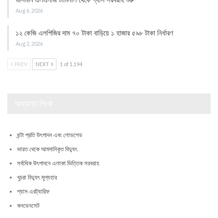
ভাসমান এলএনজি টার্মিনাল থেকে গ্যাস সরবরাহ শুরু
Aug 6, 2026
১২ কেজি এলপিজির দাম ৭০ টাকা বাড়িয়ে ১ হাজার ৫৯৮ টাকা নির্ধারণ
Aug 2, 2026
PREV
NEXT
1 of 1,194
অন্যান্য লিংক
ঘন্টা প্রতি উৎপাদন এবং লোডশেড
ভারত থেকে আমদানিকৃত বিদ্যুৎ
সর্বাধিক উৎপাদনে এলাকা ভিত্তিক সরবরাহ
খুচরা বিদ্যুৎ মূল্যহার
গ্যাস এরট্যারিফ
কনডেনসেট