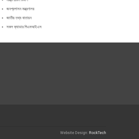
জনপ্রশাসন মন্ত্রণালয়
জাতীয় তথ্য বাতায়ন
সকল ক্যাডার পিএমআইএস
Website Design:
RockTech