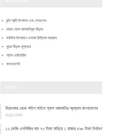
অন্যান্য লিংক
ঘন্টা প্রতি উৎপাদন এবং লোডশেড
ভারত থেকে আমদানিকৃত বিদ্যুৎ
সর্বাধিক উৎপাদনে এলাকা ভিত্তিক সরবরাহ
খুচরা বিদ্যুৎ মূল্যহার
গ্যাস এরট্যারিফ
কনডেনসেট
সর্বাধিক
মিয়ানমার থেকে পাইপ লাইনে গ্যাস আমদানির প্রস্তাব বাংলাদেশের
Aug 2, 2026
১২ কেজি এলপিজির দাম ৭০ টাকা বাড়িয়ে ১ হাজার ৫৯৮ টাকা নির্ধারণ