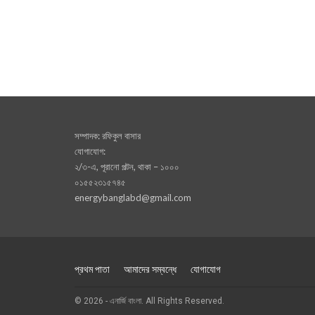
সম্পাদক: রফিকুল বাসার
যোগাযোগ:
২/৩-এ, পূরানো পল্টন, থাকা – ১০০০
০১৫৫২৩১৫৭৪৫
energybanglabd@gmail.com
প্রথম পাতা
আমাদের সম্বন্ধে
যোগাযোগ
© 2026 - এনার্জি বাংলা. All Rights Reserved.