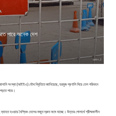
পড়তে পারে অনেক দেশ
oplus_2
বালানি সংস্থা (আইইএ) যৌথ বিবৃতিতে জানিয়েছে, হরমুজ প্রণালি দিয়ে তেল পরিবহন
ে পড়তে পারে।
 ব্যাহত হওয়ায় বৈশ্বিক তেলের মজুত দ্রুত কমে যাচ্ছে। উত্তর গোলার্ধে গ্রীষ্মকালীন