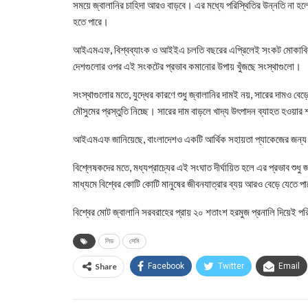
সময়ে জ্বালানির চাহিদা আরও বাড়বে। এর মধ্যে পরিস্থিতির উন্নতি না হলে
হতে পারে।
আইএমএফ, বিশ্বব্যাংক ও আইইএ চলতি বছরের এপ্রিলেই সংকট মোকাবিল
দেশগুলোর ওপর এই সংকটের প্রভাব কমানোর উপায় খুঁজছে সংস্থাগুলো।
সংস্থাগুলোর মতে, যুদ্ধের কারণে শুধু জ্বালানির দামই নয়, সারের দামও 
মৌসুমের প্রস্তুতি নিচ্ছে। সারের দাম বাড়লে খাদ্য উৎপাদন ব্যাহত হওয়া
আইএমএফ জানিয়েছে, বাংলাদেশও একটি আর্থিক সহায়তা প্যাকেজের জন্য
বিশ্লেষকদের মতে, মধ্যপ্রাচ্যের এই সংঘাত দীর্ঘায়িত হলে এর প্রভাব শুধু 
মাধ্যমে বিশ্বের কোটি কোটি মানুষের জীবনযাত্রার ব্যয় আরও বেড়ে যেতে প
বিশ্বের মোট জ্বালানি সরবরাহের প্রায় ২০ শতাংশ হরমুজ প্রনালি দিয়েই প
লিড
সেমি
Share
Facebook
Twitter
Email