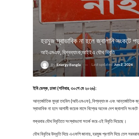
হরমুজ স্বাভাবিক না হলে জ্বালানি সংকটে 
আইএমএফ, বিশ্বব্যাংক,আইইএ‌ যৌথ বিবৃতি
Last updated
Jun 2, 2026
By
Energy Bangla
ইবি ডেস্ক, ঢাকা (শনিবার, ৩০শে মে ২০২৬):
আন্তর্জাতিক মুদ্রা তহবিল (আইএমএফ), বিশ্বব্যাংক এবং আন্তর্জাতিক জ্
স্বাভাবিক না হলে আগামী কয়েক মাসে বিশ্বের অনেক দেশ জ্বালানি সংকট
শুক্রবার যৌথ বিবৃতিতে সংস্থাগুলো সতর্ক করে এই বিবৃতি দিয়েছে।
যৌথ বিবৃতির উদ্ধৃতি দিয়ে এএফপি জানায়, হরমুজ প্রণালি দিয়ে তেল সরবরাহ