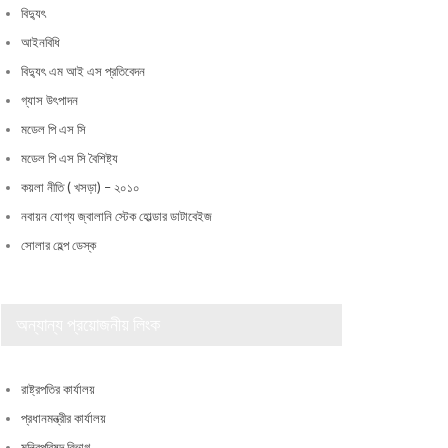
বিদ্যুৎ
আইনবিধি
বিদ্যুৎ এম আই এস প্রতিবেদন
গ্যাস উৎপাদন
মডেল পি এস সি
মডেল পি এস সি বৈশিষ্ট্য
কয়লা নীতি ( খসড়া) – ২০১০
নবায়ন যোগ্য জ্বালানি স্টেক হোল্ডার ডাটাবেইজ
সোলার হেল্প ডেস্ক
অন্যান্য প্রয়োজনীয় লিংক
রাষ্ট্রপতির কার্যালয়
প্রধানমন্ত্রীর কার্যালয়
মন্ত্রিপরিষদ বিভাগ