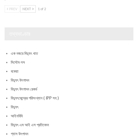
PREV
NEXT
1 of 2
তথ্যভাণ্ডার
এক নজরে বিদ্যুৎ খাত
সিস্টেম লস
বকেয়া
বিদ্যুৎ উৎপাদন
বিদ্যুৎ উৎপাদন রেকর্ড
বিদ্যুৎকেন্দ্রের পরিসংখ্যান ( IPP সহ )
বিদ্যুৎ
আইনবিধি
বিদ্যুৎ এম আই এস প্রতিবেদন
গ্যাস উৎপাদন