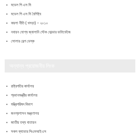
মডেল পি এস সি
মডেল পি এস সি বৈশিষ্ট্য
কয়লা নীতি ( খসড়া) – ২০১০
নবায়ন যোগ্য জ্বালানি স্টেক হোল্ডার ডাটাবেইজ
সোলার হেল্প ডেস্ক
অন্যান্য প্রয়োজনীয় লিংক
রাষ্ট্রপতির কার্যালয়
প্রধানমন্ত্রীর কার্যালয়
মন্ত্রিপরিষদ বিভাগ
জনপ্রশাসন মন্ত্রণালয়
জাতীয় তথ্য বাতায়ন
সকল ক্যাডার পিএমআইএস