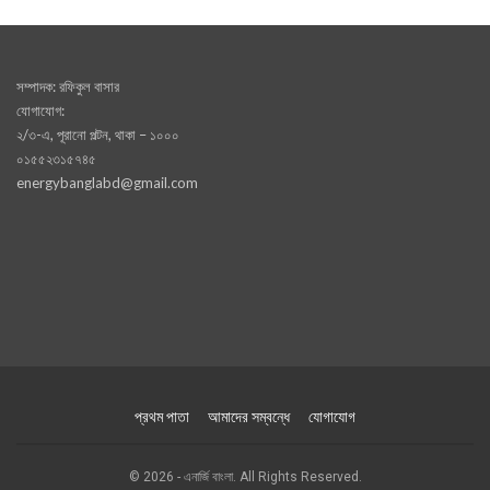
সম্পাদক: রফিকুল বাসার
যোগাযোগ:
২/৩-এ, পূরানো পল্টন, থাকা – ১০০০
০১৫৫২৩১৫৭৪৫
energybanglabd@gmail.com
প্রথম পাতা
আমাদের সম্বন্ধে
যোগাযোগ
© 2026 - এনার্জি বাংলা. All Rights Reserved.