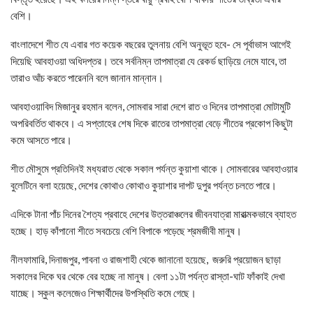
বেশি।
বাংলাদেশে শীত যে এবার গত কয়েক বছরের তুলনায় বেশি অনুভূত হবে- সে পূর্বাভাস আগেই
দিয়েছি আবহাওয়া অধিদপ্তর। তবে সর্বনিম্ন তাপমাত্রা যে রেকর্ড ছাড়িয়ে নেমে যাবে, তা
তারাও আঁচ করতে পারেননি বলে জানান মান্নান।
আবহাওয়াবিদ মিজানুর রহমান বলেন, সোমবার সারা দেশে রাত ও দিনের তাপমাত্রা মোটামুটি
অপরিবর্তিত থাকবে। এ সপ্তাহের শেষ দিকে রাতের তাপমাত্রা বেড়ে শীতের প্রকোপ কিছুটা
কমে আসতে পারে।
শীত মৌসুমে প্রতিদিনই মধ্যরাত থেকে সকাল পর্যন্ত কুয়াশা থাকে। সোমবারের আবহাওয়ার
বুলেটিনে বলা হয়েছে, দেশের কোথাও কোথাও কুয়াশার দাপট দুপুর পর্যন্ত চলতে পারে।
এদিকে টানা পাঁচ দিনের শৈত্য প্রবাহে দেশের উত্তরাঞ্চলের জীবনযাত্রা মারাত্মকভাবে ব্যাহত
হচ্ছে। হাড় কাঁপানো শীতে সবচেয়ে বেশি বিপাকে পড়েছে শ্রমজীবী মানুষ।
নীলফামারি, দিনাজপুর, পাবনা ও রাজশাহী থেকে জানানো হয়েছে, জরুরি প্রয়োজন ছাড়া
সকালের দিকে ঘর থেকে বের হচ্ছে না মানুষ। বেলা ১১টা পর্যন্ত রাস্তা-ঘাট ফাঁকাই দেখা
যাচ্ছে। স্কুল কলেজেও শিক্ষার্থীদের উপস্থিতি কমে গেছে।