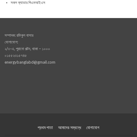
সকল ক্যাডার পিএমআইএস
সম্পাদক: রফিকুল বাসার
যোগাযোগ:
২/৩-এ, পূরানো পল্টন, থাকা – ১০০০
০১৫৫২৩১৫৭৪৫
energybanglabd@gmail.com
প্রথম পাতা
আমাদের সম্বন্ধে
যোগাযোগ