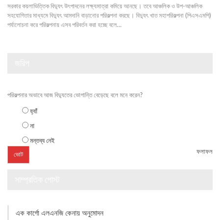
সরকার কয়লাভিত্তিক বিদ্যুৎ উৎপাদনের লক্ষ্যমাত্রা কমিয়ে আনছে। তবে আঞ্চলিক ও উপ-আঞ্চলিক
সহযোগিতার মাধ্যমে বিদ্যুৎ আমদানি বাড়ানোর পরিকল্পনা করছে। বিদ্যুৎ খাত মহাপরিকল্পনা (পিএসএমপি)
পর্যালোচনা করে পরিকল্পনায় এসব পরিবর্তন করা হচ্ছে বলে…
জরিপ
পরিকল্পনার অভাবে আজ বিদ্যুতের ভোগান্তি বেড়েছে বলে মনে করেন?
হ্যাঁ
না
মন্তব্য নেই
ফলাফল
সাম্প্রতিক পোস্ট
এক কার্গো এলএনজি কেনায় অনুমোদন