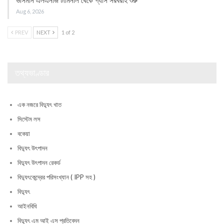
ভাসমান এলএনজি টার্মিনাল থেকে গ্যাস সরবরাহ শুরু
Aug 6, 2026
PREV
NEXT
1 of 2
তথ্যভাণ্ডার
এক নজরে বিদ্যুৎ খাত
সিস্টেম লস
বকেয়া
বিদ্যুৎ উৎপাদন
বিদ্যুৎ উৎপাদন রেকর্ড
বিদ্যুৎকেন্দ্রের পরিসংখ্যান ( IPP সহ )
বিদ্যুৎ
আইনবিধি
বিদ্যুৎ এম আই এস প্রতিবেদন