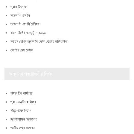
গ্যাস উৎপাদন
মডেল পি এস সি
মডেল পি এস সি বৈশিষ্ট্য
কয়লা নীতি ( খসড়া) – ২০১০
নবায়ন যোগ্য জ্বালানি স্টেক হোল্ডার ডাটাবেইজ
সোলার হেল্প ডেস্ক
অন্যান্য প্রয়োজনীয় লিংক
রাষ্ট্রপতির কার্যালয়
প্রধানমন্ত্রীর কার্যালয়
মন্ত্রিপরিষদ বিভাগ
জনপ্রশাসন মন্ত্রণালয়
জাতীয় তথ্য বাতায়ন