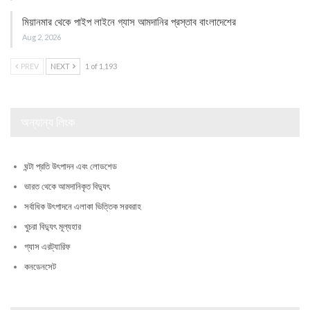
মিয়ানমার থেকে পাইপ লাইনে গ্যাস আমদানির প্রস্তাব বাংলাদেশের
Aug 2, 2026
PREV
NEXT
1 of 1,193
অন্যান্য লিংক
ঘন্টা প্রতি উৎপাদন এবং লোডশেড
ভারত থেকে আমদানিকৃত বিদ্যুৎ
সর্বাধিক উৎপাদনে এলাকা ভিত্তিক সরবরাহ
খুচরা বিদ্যুৎ মূল্যহার
গ্যাস এরট্যারিফ
কনডেনসেট