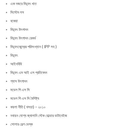
এক নজরে বিদ্যুৎ খাত
সিস্টেম লস
বকেয়া
বিদ্যুৎ উৎপাদন
বিদ্যুৎ উৎপাদন রেকর্ড
বিদ্যুৎকেন্দ্রের পরিসংখ্যান ( IPP সহ )
বিদ্যুৎ
আইনবিধি
বিদ্যুৎ এম আই এস প্রতিবেদন
গ্যাস উৎপাদন
মডেল পি এস সি
মডেল পি এস সি বৈশিষ্ট্য
কয়লা নীতি ( খসড়া) – ২০১০
নবায়ন যোগ্য জ্বালানি স্টেক হোল্ডার ডাটাবেইজ
সোলার হেল্প ডেস্ক