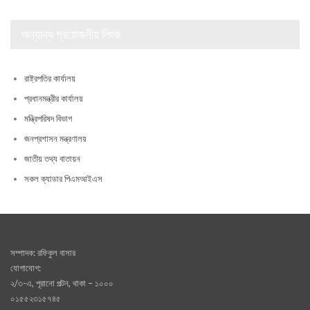
অন্যান্য প্রয়োজনীয় লিংক
রাষ্ট্রপতির কার্যালয়
প্রধানমন্ত্রীর কার্যালয়
মন্ত্রিপরিষদ বিভাগ
জনপ্রশাসন মন্ত্রণালয়
জাতীয় তথ্য বাতায়ন
সকল ক্যাডার পিএমআইএস
সম্পাদক: রফিকুল বাসার
যোগাযোগ:
২/৩-এ, পূরানো পল্টন, থাকা – ১০০০
০১৫৫২৩১৫৭৪৫