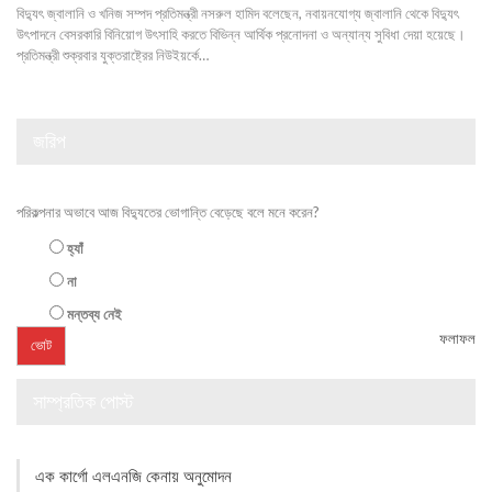
বিদ্যুৎ জ্বালানি ও খনিজ সম্পদ প্রতিমন্ত্রী নসরুল হামিদ বলেছেন, নবায়নযোগ্য জ্বালানি থেকে বিদ্যুৎ
উৎপাদনে বেসরকারি বিনিয়োগ উৎসাহি করতে বিভিন্ন আর্থিক প্রনোদনা ও অন্যান্য সুবিধা দেয়া হয়েছে।
প্রতিমন্ত্রী শুক্রবার যুক্তরাষ্ট্রের নিউইয়র্কে…
জরিপ
পরিকল্পনার অভাবে আজ বিদ্যুতের ভোগান্তি বেড়েছে বলে মনে করেন?
হ্যাঁ
না
মন্তব্য নেই
ফলাফল
সাম্প্রতিক পোস্ট
এক কার্গো এলএনজি কেনায় অনুমোদন