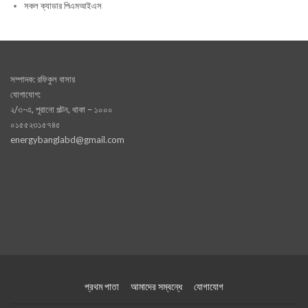
সকল ক্যাডার পিএমআইএস
সম্পাদক: রফিকুল বাসার
যোগাযোগ:
২/৩-এ, পূরানো পল্টন, থাকা – ১০০০
০১৫৫২৩১৫৭৪৫
energybanglabd@gmail.com
প্রথম পাতা
আমাদের সম্বন্ধে
যোগাযোগ