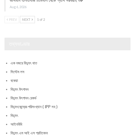
ভাসমান এলএনজি টার্মিনাল থেকে গ্যাস সরবরাহ শুরু
Aug 6, 2026
PREV
NEXT
1 of 2
তথ্যভাণ্ডার
এক নজরে বিদ্যুৎ খাত
সিস্টেম লস
বকেয়া
বিদ্যুৎ উৎপাদন
বিদ্যুৎ উৎপাদন রেকর্ড
বিদ্যুৎকেন্দ্রের পরিসংখ্যান ( IPP সহ )
বিদ্যুৎ
আইনবিধি
বিদ্যুৎ এম আই এস প্রতিবেদন