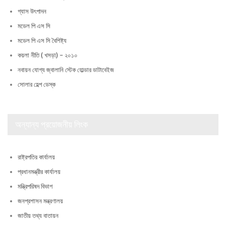
গ্যাস উৎপাদন
মডেল পি এস সি
মডেল পি এস সি বৈশিষ্ট্য
কয়লা নীতি ( খসড়া) – ২০১০
নবায়ন যোগ্য জ্বালানি স্টেক হোল্ডার ডাটাবেইজ
সোলার হেল্প ডেস্ক
অন্যান্য প্রয়োজনীয় লিংক
রাষ্ট্রপতির কার্যালয়
প্রধানমন্ত্রীর কার্যালয়
মন্ত্রিপরিষদ বিভাগ
জনপ্রশাসন মন্ত্রণালয়
জাতীয় তথ্য বাতায়ন