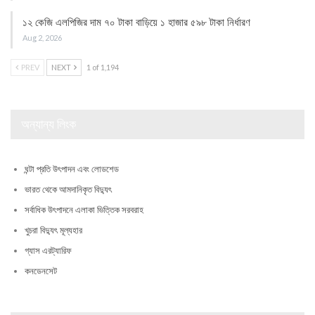
১২ কেজি এলপিজির দাম ৭০ টাকা বাড়িয়ে ১ হাজার ৫৯৮ টাকা নির্ধারণ
Aug 2, 2026
PREV
NEXT
1 of 1,194
অন্যান্য লিংক
ঘন্টা প্রতি উৎপাদন এবং লোডশেড
ভারত থেকে আমদানিকৃত বিদ্যুৎ
সর্বাধিক উৎপাদনে এলাকা ভিত্তিক সরবরাহ
খুচরা বিদ্যুৎ মূল্যহার
গ্যাস এরট্যারিফ
কনডেনসেট