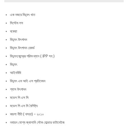
এক নজরে বিদ্যুৎ খাত
সিস্টেম লস
বকেয়া
বিদ্যুৎ উৎপাদন
বিদ্যুৎ উৎপাদন রেকর্ড
বিদ্যুৎকেন্দ্রের পরিসংখ্যান ( IPP সহ )
বিদ্যুৎ
আইনবিধি
বিদ্যুৎ এম আই এস প্রতিবেদন
গ্যাস উৎপাদন
মডেল পি এস সি
মডেল পি এস সি বৈশিষ্ট্য
কয়লা নীতি ( খসড়া) – ২০১০
নবায়ন যোগ্য জ্বালানি স্টেক হোল্ডার ডাটাবেইজ