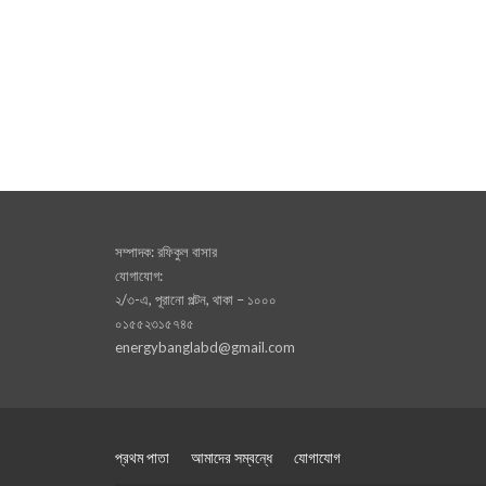
সম্পাদক: রফিকুল বাসার
যোগাযোগ:
২/৩-এ, পূরানো পল্টন, থাকা – ১০০০
০১৫৫২৩১৫৭৪৫
energybanglabd@gmail.com
প্রথম পাতা
আমাদের সম্বন্ধে
যোগাযোগ