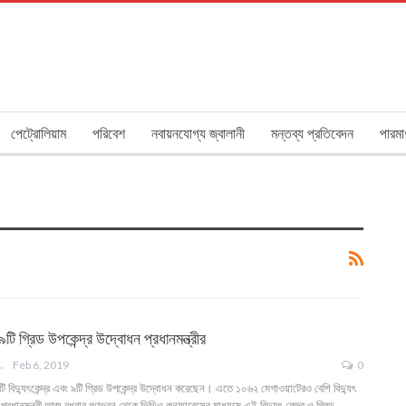
পেট্রোলিয়াম
পরিবেশ
নবায়নযোগ্য জ্বালানী
মন্তব্য প্রতিবেদন
পারমা
 ৯টি গ্রিড উপকেন্দ্র উদ্বোধন প্রধানমন্ত্রীর
ANGLA
Feb 6, 2019
0
 ৬টি বিদ্যুৎকেন্দ্র এবং ৯টি গ্রিড উপকেন্দ্র উদ্বোধন করেছেন। এতে ১০৬২ মেগাওয়াটেরও বেশি বিদ্যুৎ
প্রধানমন্ত্রী আজ বুধবার গণভবন থেকে ভিডিও কনফারেন্সের মাধ্যমে এই বিদ্যুৎ কেন্দ্র ও গ্রিড…