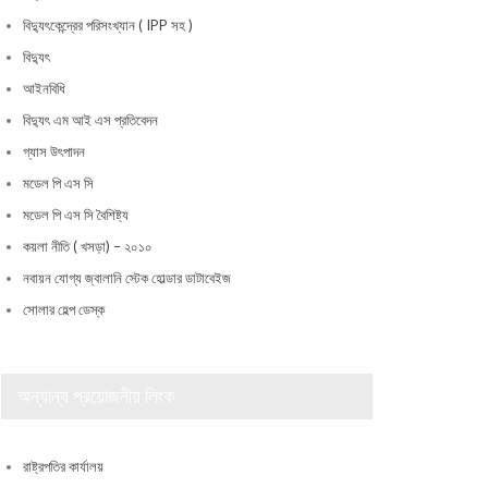
বিদ্যুৎকেন্দ্রের পরিসংখ্যান ( IPP সহ )
বিদ্যুৎ
আইনবিধি
বিদ্যুৎ এম আই এস প্রতিবেদন
গ্যাস উৎপাদন
মডেল পি এস সি
মডেল পি এস সি বৈশিষ্ট্য
কয়লা নীতি ( খসড়া) – ২০১০
নবায়ন যোগ্য জ্বালানি স্টেক হোল্ডার ডাটাবেইজ
সোলার হেল্প ডেস্ক
অন্যান্য প্রয়োজনীয় লিংক
রাষ্ট্রপতির কার্যালয়