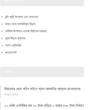
অন্যান্য লিংক
ঘন্টা প্রতি উৎপাদন এবং লোডশেড
ভারত থেকে আমদানিকৃত বিদ্যুৎ
সর্বাধিক উৎপাদনে এলাকা ভিত্তিক সরবরাহ
খুচরা বিদ্যুৎ মূল্যহার
গ্যাস এরট্যারিফ
কনডেনসেট
সর্বাধিক
মিয়ানমার থেকে পাইপ লাইনে গ্যাস আমদানির প্রস্তাব বাংলাদেশের
Aug 2, 2026
১২ কেজি এলপিজির দাম ৭০ টাকা বাড়িয়ে ১ হাজার ৫৯৮ টাকা নির্ধারণ