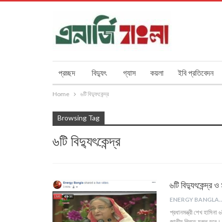
প্রচ্ছদ
বিদ্যুৎ
গ্যাস
কয়লা
ইবি প্রতিবেদন
Home
৬টি বিদ্যুৎকেন্দ্র
Browsing Tag
৬টি বিদ্যুৎকেন্দ্র
৬টি বিদ্যুৎকেন্দ্র ও
ENERGY B
প্রধানমন্ত্রী শেখ হাসিনা
জাতীয় গ্রিডে যুক্ত হবে। 