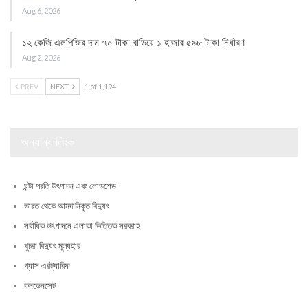
Aug 6, 2026
১২ কেজি এলপিজির দাম ৭০ টাকা বাড়িয়ে ১ হাজার ৫৯৮ টাকা নির্ধারণ
Aug 2, 2026
PREV
NEXT
1 of 1,194
অন্যান্য লিংক
ঘন্টা প্রতি উৎপাদন এবং লোডশেড
ভারত থেকে আমদানিকৃত বিদ্যুৎ
সর্বাধিক উৎপাদনে এলাকা ভিত্তিক সরবরাহ
খুচরা বিদ্যুৎ মূল্যহার
গ্যাস এরট্যারিফ
কনডেনসেট