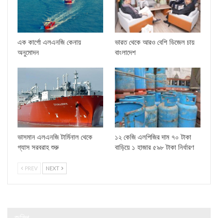
এক কার্গো এলএনজি কেনায়
ভারত থেকে আরও বেশি ডিজেল চায়
অনুমোদন
বাংলাদেশ
ভাসমান এলএনজি টার্মিনাল থেকে
১২ কেজি এলপিজির দাম ৭০ টাকা
গ্যাস সরবরাহ শুরু
বাড়িয়ে ১ হাজার ৫৯৮ টাকা নির্ধারণ
PREV
NEXT
জরিপ