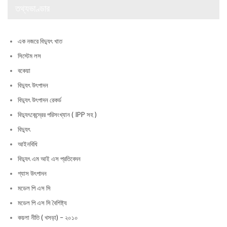
তথ্যভাণ্ডার
এক নজরে বিদ্যুৎ খাত
সিস্টেম লস
বকেয়া
বিদ্যুৎ উৎপাদন
বিদ্যুৎ উৎপাদন রেকর্ড
বিদ্যুৎকেন্দ্রের পরিসংখ্যান ( IPP সহ )
বিদ্যুৎ
আইনবিধি
বিদ্যুৎ এম আই এস প্রতিবেদন
গ্যাস উৎপাদন
মডেল পি এস সি
মডেল পি এস সি বৈশিষ্ট্য
কয়লা নীতি ( খসড়া) – ২০১০