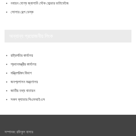
নবায়ন যোগ্য জ্বালানি স্টেক হোল্ডার ডাটাবেইজ
সোলার হেল্প ডেস্ক
অন্যান্য প্রয়োজনীয় লিংক
রাষ্ট্রপতির কার্যালয়
প্রধানমন্ত্রীর কার্যালয়
মন্ত্রিপরিষদ বিভাগ
জনপ্রশাসন মন্ত্রণালয়
জাতীয় তথ্য বাতায়ন
সকল ক্যাডার পিএমআইএস
সম্পাদক: রফিকুল বাসার