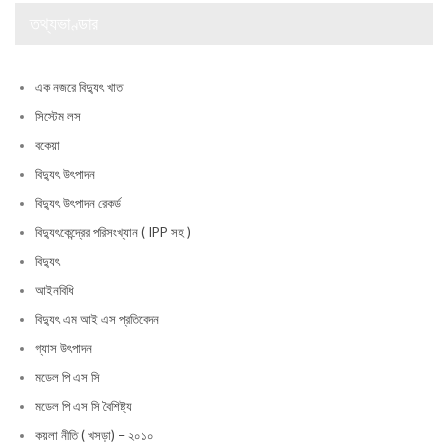
তথ্যভাণ্ডার
এক নজরে বিদ্যুৎ খাত
সিস্টেম লস
বকেয়া
বিদ্যুৎ উৎপাদন
বিদ্যুৎ উৎপাদন রেকর্ড
বিদ্যুৎকেন্দ্রের পরিসংখ্যান ( IPP সহ )
বিদ্যুৎ
আইনবিধি
বিদ্যুৎ এম আই এস প্রতিবেদন
গ্যাস উৎপাদন
মডেল পি এস সি
মডেল পি এস সি বৈশিষ্ট্য
কয়লা নীতি ( খসড়া) – ২০১০