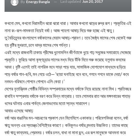
Last updated
Jun 20, 2017
By
Energy Bangla
কখনো মেঘ, কখনো বিরামহীন ঝরো ঝরো ধারা। আবার কখনো ঝড়ের রুদ্র রূপ। প্রকৃতির এই
নানা রং-রূপ-মাদকতা নিয়েই বর্ষা। আজ পহেলা আষাঢ় দিয়ে শুরু হচ্ছে এই ঋতু।
তু বৈচিত্র্যের বাংলাদেশে বর্ষাকালের মেয়াদ আষাঢ়-শ্রাবণ। তবে জৈষ্ঠ্য মাসের শেষ থেকেই শুরু
হয় বৃষ্টির মুখরতা, চলে ভাদ্র মাসের শেষ পর্যন্ত।
এরই মধ্যে রাজধানী ঢাকায় গ্রীষ্মের ধুলোমলিন জীর্ণতাকে ধুয়ে গাঢ় সবুজের সমারোহে সেজেছে
প্রকৃতি। ফুরিয়ে আসা কৃষ্ণচূড়ার লালের মধ্য দিয়ে উঁকি দিতে শুরু করেছে হলুদাভ কদমের
আভা। বৃষ্টি এলেই তাই নাগরিক মনে সাড়া পড়ে যায়, সামাজিক যোগাযোগ মাধ্যমে ছড়িয়ে
পড়ে বর্ষার গান-ছবি, মন গেয়ে ওঠে— ‘ছায়া ঘনাইছে বনে বনে, গগনে গগনে ডাকে দেয়া/ কবে
নবঘন-বরিষনে গোপনে গোপনে এলি কেয়া।’
দেশের নৃতাত্ত্বিক গোষ্ঠীর বিভিন্ন সম্প্রদায়ের মধ্যে বর্ষাকে নিয়ে রয়েছে নানা মিথ। প্রতিবছর
রাখাইন সম্প্রদায় বর্ষাকে বরণ করে ভিন্ন মাত্রায়। তবে সোমবার রাত আর মঙ্গলবারের পাহাড়
ধসের ঘটনায় এবার পার্বত্য জেলাগুলোর মতো স্তব্ধ সারাদেশ।
আবার এসেছে আষাঢ়
বর্ষা আর বাঙালির মন-আচরণের প্রকাশ যেন মিলেমিশে একাকার। পরিবেশবিদরা বলেন, বর্ষা
ঋতু অনন্য এর স্বতন্ত্র বৈশিষ্ট্যের কারণে। কবিকূলও বর্ষার বন্দনায় উচ্চকিত। তাদের কাছে
বর্ষা ঋতু কাব্যময়, প্রেমময়। বর্ষার চলন, বাধা না মানা ছন্দ, এর রূপ মানুষকে আনমনা করে