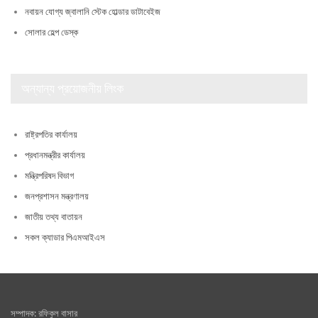
নবায়ন যোগ্য জ্বালানি স্টেক হোল্ডার ডাটাবেইজ
সোলার হেল্প ডেস্ক
অন্যান্য প্রয়োজনীয় লিংক
রাষ্ট্রপতির কার্যালয়
প্রধানমন্ত্রীর কার্যালয়
মন্ত্রিপরিষদ বিভাগ
জনপ্রশাসন মন্ত্রণালয়
জাতীয় তথ্য বাতায়ন
সকল ক্যাডার পিএমআইএস
সম্পাদক: রফিকুল বাসার