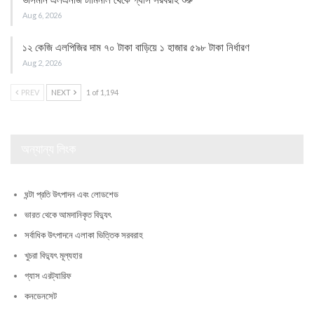
ভাসমান এলএনজি টার্মিনাল থেকে গ্যাস সরবরাহ শুরু
Aug 6, 2026
১২ কেজি এলপিজির দাম ৭০ টাকা বাড়িয়ে ১ হাজার ৫৯৮ টাকা নির্ধারণ
Aug 2, 2026
PREV
NEXT
1 of 1,194
অন্যান্য লিংক
ঘন্টা প্রতি উৎপাদন এবং লোডশেড
ভারত থেকে আমদানিকৃত বিদ্যুৎ
সর্বাধিক উৎপাদনে এলাকা ভিত্তিক সরবরাহ
খুচরা বিদ্যুৎ মূল্যহার
গ্যাস এরট্যারিফ
কনডেনসেট