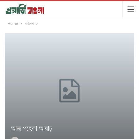
Home
পরিবেশ
আজ পহেলা আষাঢ়