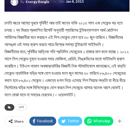
On
Jan 8, 2015
By
Energy Bangla
চলতি বছরে আস্তে ঘুরবে পৃথিবী! আর তাই জন্যে নাকি ২০১৫ সাল এক সেকেন্ড বড় হতে
চলছে। দ্য মিররে প্রকাশিত রিপোর্ট অনুযায়ী প্যারিসের ইন্টারন্যাশনাল আর্থ রোটেশন
সার্ভিসের বিজ্ঞানীরা মনে করছেন এই লিপ সেকেন্ড যোগ হবে ৩০ জুন তারিখে। বিজ্ঞানীদের
আশঙ্কা ওই সময় ক্রাশ করতে পারে বিশ্বের সমস্ত ইন্টারনেট সাইটগুলি।
বিজ্ঞানীদের মতে, পৃথিবীর আহ্নিক গতি প্রতিদিন সেকেন্ডের ২ হাজার ভাগ কমে যাচ্ছে। ২০১২
সালে লিপ সেকেন্ড যুক্ত হওয়ার সময় মোজিলা, রেডিট, লিঙ্কডিনের মতো সাইটগুলি ক্রাশ
করেছিল। ইউএস নাভাল অবজারভেটরির বিজ্ঞানী নিক স্টামাটাকোস জানাচ্ছেন, এই বাড়তি
সেকেন্ড অ্যাটমিক ঘড়ির সঙ্গে যোগ হওয়ার ফলে জুন মাসের ৩০ তারিখে ৮৬,৪০০ সেকেন্ডের
বদলে হবে ৮৬,৪০১ সেকেন্ড। এজন্যে গুগল নিয়ে এসেছে লিপ স্মিয়ার পদ্ধতি যা ধীরে ধীরে
সিস্টেমের ঘড়ির সঙ্গে মিলিসেকেন্ড যোগ করবে লিপ সেকেন্ডে আসার অনেক আগে থেকেই।
ফলে বোঝা যাবে না সময়ের হেরফের।– ওয়েবসাইট।
পৃথিবী
Share
Facebook
Twitter
WhatsApp