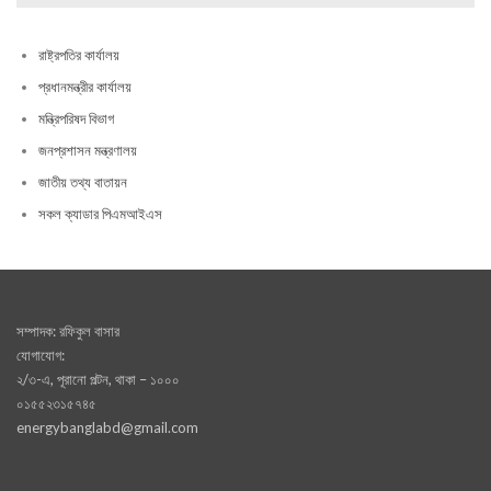
রাষ্ট্রপতির কার্যালয়
প্রধানমন্ত্রীর কার্যালয়
মন্ত্রিপরিষদ বিভাগ
জনপ্রশাসন মন্ত্রণালয়
জাতীয় তথ্য বাতায়ন
সকল ক্যাডার পিএমআইএস
সম্পাদক: রফিকুল বাসার
যোগাযোগ:
২/৩-এ, পূরানো পল্টন, থাকা – ১০০০
০১৫৫২৩১৫৭৪৫
energybanglabd@gmail.com