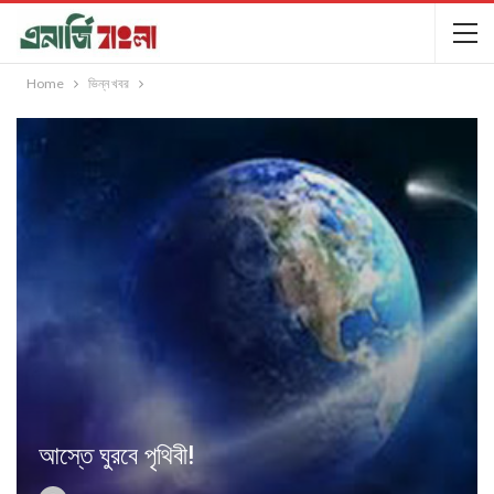
Home
ভিন্ন খবর
আস্তে ঘুরবে পৃথিবী!