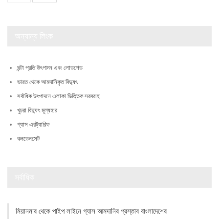
অন্যান্য লিংক
ঘন্টা প্রতি উৎপাদন এবং লোডশেড
ভারত থেকে আমদানিকৃত বিদ্যুৎ
সর্বাধিক উৎপাদনে এলাকা ভিত্তিক সরবরাহ
খুচরা বিদ্যুৎ মূল্যহার
গ্যাস এরট্যারিফ
কনডেনসেট
সর্বাধিক
মিয়ানমার থেকে পাইপ লাইনে গ্যাস আমদানির প্রস্তাব বাংলাদেশের