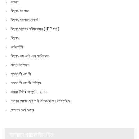
বকেয়া
বিদ্যুৎ উৎপাদন
বিদ্যুৎ উৎপাদন রেকর্ড
বিদ্যুৎকেন্দ্রের পরিসংখ্যান ( IPP সহ )
বিদ্যুৎ
আইনবিধি
বিদ্যুৎ এম আই এস প্রতিবেদন
গ্যাস উৎপাদন
মডেল পি এস সি
মডেল পি এস সি বৈশিষ্ট্য
কয়লা নীতি ( খসড়া) – ২০১০
নবায়ন যোগ্য জ্বালানি স্টেক হোল্ডার ডাটাবেইজ
সোলার হেল্প ডেস্ক
অন্যান্য প্রয়োজনীয় লিংক