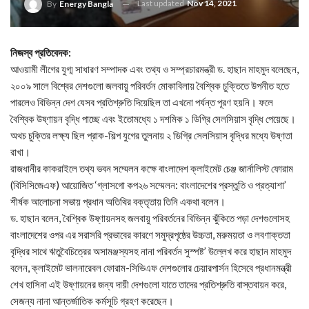
Last updated
Nov 14, 2021
By
Energy Bangla
নিজস্ব প্রতিবেদক:
আওয়ামী লীগের যুগ্ম সাধারণ সম্পাদক এবং তথ্য ও সম্প্রচারমন্ত্রী ড. হাছান মাহমুদ বলেছেন,
২০০৯ সালে বিশ্বের দেশগুলো জলবায়ু পরিবর্তন মোকাবিলায় বৈশ্বিক চুক্তিতে উপনীত হতে
পারলেও বিভিন্ন দেশ যেসব প্রতিশ্রুতি দিয়েছিল তা এখনো পর্যন্ত পূরণ হয়নি। ফলে
বৈশ্বিক উষ্ণায়ন বৃদ্ধি পাচ্ছে এবং ইতোমধ্যে ১ দশমিক ১ ডিগ্রি সেলসিয়াস বৃদ্ধি পেয়েছে।
অথচ চুক্তির লক্ষ্য ছিল প্রাক-শিল্প যুগের তুলনায় ২ ডিগ্রি সেলসিয়াস বৃদ্ধির মধ্যে উষ্ণতা
রাখা।
রাজধানীর কাকরাইলে তথ্য ভবন সম্মেলন কক্ষে বাংলাদেশ ক্লাইমেট চেঞ্জ জার্নালিস্ট ফোরাম
(বিসিসিজেএফ) আয়োজিত ‘গ্লাসগো কপ২৬ সম্মেলন: বাংলাদেশের প্রস্তুতি ও প্রত্যাশা’
শীর্ষক আলোচনা সভায় প্রধান অতিথির বক্তৃতায় তিনি একথা বলেন।
ড. হাছান বলেন, বৈশ্বিক উষ্ণায়নসহ জলবায়ু পরিবর্তনের বিভিন্ন ঝুঁকিতে পড়া দেশগুলোসহ
বাংলাদেশের ওপর এর সরাসরি প্রভাবের কারণে সমুদ্রপৃষ্ঠের উচ্চতা, মরুময়তা ও লবণাক্ততা
বৃদ্ধির সাথে ঋতুবৈচিত্রের অসামঞ্জস্যসহ নানা পরিবর্তন সুস্পষ্ট’ উল্লেখ করে হাছান মাহমুদ
বলেন, ক্লাইমেট ভালনারেবল ফোরাম-সিভিএফ দেশগুলোর চেয়ারপার্সন হিসেবে প্রধানমন্ত্রী
শেখ হাসিনা এই উষ্ণায়নের জন্য দায়ী দেশগুলো যাতে তাদের প্রতিশ্রুতি বাস্তবায়ন করে,
সেজন্য নানা আন্তর্জাতিক কর্মসূচি গ্রহণ করেছেন।