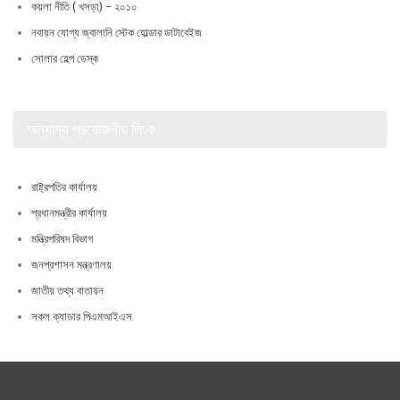
কয়লা নীতি ( খসড়া) – ২০১০
নবায়ন যোগ্য জ্বালানি স্টেক হোল্ডার ডাটাবেইজ
সোলার হেল্প ডেস্ক
অন্যান্য প্রয়োজনীয় লিংক
রাষ্ট্রপতির কার্যালয়
প্রধানমন্ত্রীর কার্যালয়
মন্ত্রিপরিষদ বিভাগ
জনপ্রশাসন মন্ত্রণালয়
জাতীয় তথ্য বাতায়ন
সকল ক্যাডার পিএমআইএস