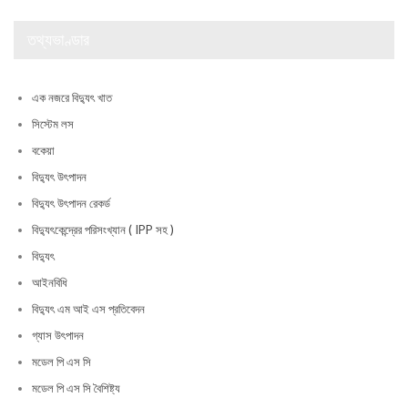
তথ্যভাণ্ডার
এক নজরে বিদ্যুৎ খাত
সিস্টেম লস
বকেয়া
বিদ্যুৎ উৎপাদন
বিদ্যুৎ উৎপাদন রেকর্ড
বিদ্যুৎকেন্দ্রের পরিসংখ্যান ( IPP সহ )
বিদ্যুৎ
আইনবিধি
বিদ্যুৎ এম আই এস প্রতিবেদন
গ্যাস উৎপাদন
মডেল পি এস সি
মডেল পি এস সি বৈশিষ্ট্য