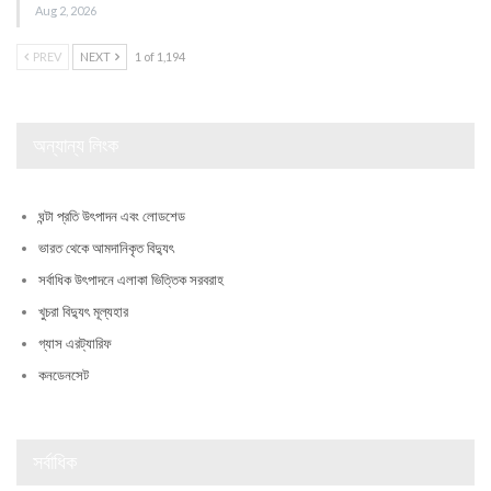
Aug 2, 2026
PREV
NEXT
1 of 1,194
অন্যান্য লিংক
ঘন্টা প্রতি উৎপাদন এবং লোডশেড
ভারত থেকে আমদানিকৃত বিদ্যুৎ
সর্বাধিক উৎপাদনে এলাকা ভিত্তিক সরবরাহ
খুচরা বিদ্যুৎ মূল্যহার
গ্যাস এরট্যারিফ
কনডেনসেট
সর্বাধিক