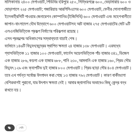
মালিকানায় ২৪০০ মেগাওয়াট, পিডিবির হরিপুরে ২৫০, সিদ্ধিরগঞ্জে ৬০০, ভেড়ামারায় ৬০০ ও
ঘোড়াশালে ২২৫ মেগাওয়াট; গজারিয়ায় আরপিসিএলের ৬০০ মেগাওয়াট, ফেনীর সোনাগাজীতে
ইলেকট্রিসিটি পাওয়ার জেনারেশন কোম্পানির (ইজিসিবি) ৬০০ মেগাওয়াট এবং মহেশখালীতে
জাপান-বাংলাদেশ যৌথ উদ্যোগে ৬০০ মেগাওয়াটসহ আট হাজার ২৭৫ মেগাওয়াটের মোট ৯টি
এলএনজিভিত্তিক প্রকল্প নির্মাণের পরিকল্পনা রয়েছে।
এসব প্রকল্পের অধিকাংশের সম্ভাব্যতা যাচাই শেষ।
বর্তমানে ১৪৬টি বিদ্যুৎকেন্দ্রের স্থাপিত ক্ষমতা ২৪ হাজার ১৩৮ মেগাওয়াট। এরমধ্যে
গ্যাসভিত্তিক ১১ হাজার ১০০ মেগাওয়াট, ফার্নেস অয়েলভিত্তিক পাঁচ হাজার ৩৪১, ডিজেল
এক হাজার ২৮৬, কয়লা এক হাজার ৬৮৮, পানি ২৩০, আমদানি এক হাজার ১৬০, গ্রিড সৌর
বিদ্যুৎ ১২৯ এবং ক্যাপটিভ দুই হাজার ৮০০ মেগাওয়াট। গ্রিড ছাড়া সৌর ৪০৪ মেগাওয়াট।
তবে এখ পর্যন্ত সর্বোচ্চ উৎপাদন করা গেছে ১৩ হাজার ৭৯২ মেগাওয়াট। কারণ বাকীগুলো
বেশিরভাগই পুরানো, যার উৎপান ক্ষমতা নেই। আবার জ্বালানির অভাবেও কিছু কেন্দ্র বন্ধ
রাখতে হয়।
সেমি