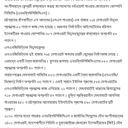
অংশীদারত্বে কেন্দ্রটি বাস্তবায়ন করছে বাংলাদেশের নর্থওয়েস্ট পাওয়ার জেনারেশন কোম্পানি
লিমিটেড (এনডব্লিউপিজিসিএল)।
চট্টগ্রামের বাঁশখালীতে এস আলমের (এসএস পাওয়ার) এক হাজার ২২৪ মেগাওয়াট বিদ্যুৎ
প্রকল্পের ৮২ শতাংশ কাজ শেষ হয়েছে। বরগুনায় নির্মাণাধীন আইসোটেকের বরিশাল
ইলেকট্রিক পাওয়ার কোম্পানির ৩০৭ মেগাওয়াট বিদ্যুৎকেন্দ্রের বাস্তবায়ন অগ্রগতি ৫৮
শতাংশ।
এলএনজিভিত্তিক বিদ্যুৎকেন্দ্র
এলএনজিভিত্তিক দুই হাজার ৭৬৫ মেগাওয়াট ক্ষমতার চারটি কেন্দ্রের নির্মাণকাজ চলছে।
এরমধ্যে একটি দ্বৈত জ্বালানির। খুলনার রূপসায় এনডব্লিউপিজিসিএলের ৮৮০ মেগাওয়াট
প্রকল্পের অগ্রগতি ৪০ শতাংশ।
নারায়ণগঞ্জের মেঘনাঘাটে সামিটের ৫৮৩ মেগাওয়াটের একটি দ্বৈত জ্বালানির (এলএনজি/
ডিজেল) নির্মাণ অগ্রগতি ৩৩ শতাংশ। একই স্থানে ইউনিক গ্রুপের ৫৮৪ মেগাওয়াটের
এলএনজিভিত্তিক প্রকল্পের কাজ এগিয়েছে ২২ শতাংশ। মেঘনাঘাটেই ভারতের রিলায়েন্সের
৭১৮ মেগাওয়াট প্রকল্পের অগ্রগতি ৪৭ শতাংশ। চুক্তি প্রক্রিয়াধীন মেঘনাঘাটে আনলিমা
পাওয়ারের ৪৫০ ও চট্টগ্রামের আনোয়ারায় ইউনাইটেড গ্রুপের ৫৯০ মেগাওয়াটের দুটি
প্রকল্প।
২০৩০ সালের মধ্যে পায়রায় এনডব্লিউপিজিসিএল ও জার্মানির সিমেন্সের যৌথ অংশীদারত্বের
২৪০০ মেগাওয়াট, মহেশখালীতে পিডিবি ও যুক্তরাষ্ট্রের জেনারেল ইলেকট্রিকের (জিই) যৌথ