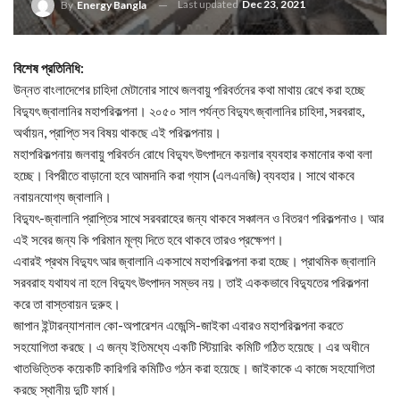
Last updated
Dec 23, 2021
By
Energy Bangla
বিশেষ প্রতিনিধি:
উন্নত বাংলাদেশের চাহিদা মেটানোর সাথে জলবায়ু পরিবর্তনের কথা মাথায় রেখে করা হচ্ছে
বিদ্যুৎ জ্বালানির মহাপরিকল্পনা। ২০৫০ সাল পর্যন্ত বিদ্যুৎ জ্বালানির চাহিদা, সরবরাহ,
অর্থায়ন, প্রাপ্তি সব বিষয় থাকছে এই পরিকল্পনায়।
মহাপরিকল্পনায় জলবায়ু পরিবর্তন রোধে বিদ্যুৎ উৎপাদনে কয়লার ব্যবহার কমানোর কথা বলা
হচ্ছে। বিপরীতে বাড়ানো হবে আমদানি করা গ্যাস (এলএনজি) ব্যবহার। সাথে থাকবে
নবায়নযোগ্য জ্বালানি।
বিদ্যুৎ-জ্বালানি প্রাপ্তির সাথে সরবরাহের জন্য থাকবে সঞ্চালন ও বিতরণ পরিকল্পনাও। আর
এই সবের জন্য কি পরিমান মূল্য দিতে হবে থাকবে তারও প্রক্ষেপণ।
এবারই প্রথম বিদ্যুৎ আর জ্বালানি একসাথে মহাপরিকল্পনা করা হচ্ছে। প্রাথমিক জ্বালানি
সরবরাহ যথাযথ না হলে বিদ্যুৎ উৎপাদন সম্ভব নয়। তাই এককভাবে বিদ্যুতের পরিকল্পনা
করে তা বাস্তবায়ন দুরুহ।
জাপান ইন্টারন্যাশনাল কো-অপারেশন এজেন্সি-জাইকা এবারও মহাপরিকল্পনা করতে
সহযোগিতা করছে। এ জন্য ইতিমধ্যে একটি স্টিয়ারিং কমিটি গঠিত হয়েছে। এর অধীনে
খাতভিত্তিক কয়েকটি কারিগরি কমিটিও গঠন করা হয়েছে। জাইকাকে এ কাজে সহযোগিতা
করছে স্থানীয় দুটি ফার্ম।