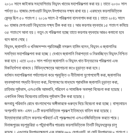
২০১০ সালে জাইকার সহযোগিতায় বিদ্যুৎ খাতের মহাপরিকল্পনা করা হয়। তাতে ২০৩০ সাল
পর্যন্ত ৪০ হাজার মেগাওয়াট বিদ্যুৎ উৎপাদনের লক্ষ্য রাখা হয়। এরমধ্যে কয়লাভিত্তিক
কেন্দ্র ছিল ৫০ শতাংশ। ২০১৬ সালে ঐ পরিকল্পনা হালনাগাদ করা হয়। তাতে ২০৪১ সালে
৬০ হাজার মেগাওয়াট বিদ্যুতের লক্ষ্য ঠিক করা হয়। আর কয়লার ব্যবহার ১৫ শতাংশ কমিয়ে
৩৫ শতাংশে আনা হয়। নতুন যে পরিকল্পনা হচ্ছে তাতে কয়লার ব্যবহার আরও কমানো হবে
বলে জানা গেছে।
বিদ্যুৎ, জ্বালানি ও খনিজসম্পদ প্রতিমন্ত্রী নসরুল হামিদ বলেন, বিদ্যুৎ ও জ্বালানির
সমন্বিত মহাপরিকল্পনা করা হচ্ছে। যেখানে জ্বালানি নিরাপত্তা ও নিরবচ্ছিন্ন বিদ্যুৎ নিশ্চিত
করা হবে। এতে ২০৫০ সাল পর্যন্ত জ্বালানি ও বিদ্যুৎ খাত উন্নয়নের পরিকল্পনা এবং
দিকনির্দেশনা থাকবে। বিভিন্নক্ষেত্রে আলোচনা কওে চূড়ান্ত করা হবে।
বর্তমান মহাপরিকল্পনা পর্যালোচনা করে প্রযুক্তি ও নীতিমালা যুগোপযোগী করা, জ্বালানির
ব্যবস্থাপনা পদ্ধতি উন্নত করা, বিশ্লেষণের মাধ্যমে প্রাথমিক জ্বালানি চূড়ান্ত করা,
চাহিদার পূর্বাভাস, এলএনজি আমদানি, পরিবেশ ও সামাজিক অবস্থা বিবেচনা করা হয়েছে।
একাধিক বিষয় বিবেচনায় চাহিদার পূর্বাভাস ঠিক করা হয়েছে।
জলবায়ু পরিবর্তন রোধে বাংলাদেশের অঙ্গীকারকে গুরুত্ব দিয়ে বিবেচনা করা হচ্ছে। বাস্তবায়ন
অগ্রগতি কম- এমন ১০টি কয়লাভিত্তিক প্রকল্প ইতিমধ্যে বাতিল করা হয়েছে।
উদ্যোক্তারা চাইলে কয়লার পরিবর্তে এই প্রকল্পগুলো এলএনজিভিত্তিক করতে পারে।
দিনাজপুরের বড়পুকুরিয়া ও পটুয়াখালীর পায়রায় কয়লাভিত্তিক তিনটি বিদ্যুৎকেন্দ্র চালু
রয়েছে। এগুলোর উৎপাদনক্ষমতা এক হাজার ৬৮৮ মেগাওয়াট, যা মোট উৎপাদনের ৮ শতাংশ।