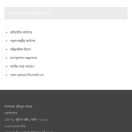
অন্যান্য প্রয়োজনীয় লিংক
রাষ্ট্রপতির কার্যালয়
প্রধানমন্ত্রীর কার্যালয়
মন্ত্রিপরিষদ বিভাগ
জনপ্রশাসন মন্ত্রণালয়
জাতীয় তথ্য বাতায়ন
সকল ক্যাডার পিএমআইএস
সম্পাদক: রফিকুল বাসার
যোগাযোগ:
২/৩-এ, পূরানো পল্টন, থাকা – ১০০০
০১৫৫২৩১৫৭৪৫