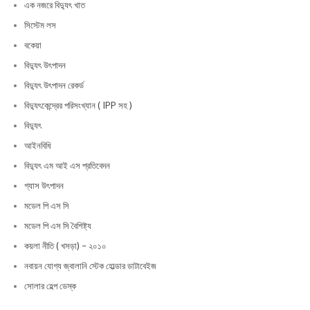
এক নজরে বিদ্যুৎ খাত
সিস্টেম লস
বকেয়া
বিদ্যুৎ উৎপাদন
বিদ্যুৎ উৎপাদন রেকর্ড
বিদ্যুৎকেন্দ্রের পরিসংখ্যান ( IPP সহ )
বিদ্যুৎ
আইনবিধি
বিদ্যুৎ এম আই এস প্রতিবেদন
গ্যাস উৎপাদন
মডেল পি এস সি
মডেল পি এস সি বৈশিষ্ট্য
কয়লা নীতি ( খসড়া) – ২০১০
নবায়ন যোগ্য জ্বালানি স্টেক হোল্ডার ডাটাবেইজ
সোলার হেল্প ডেস্ক