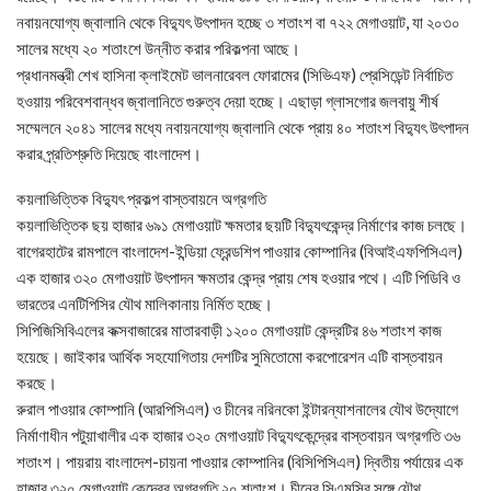
নবায়নযোগ্য জ্বালানি থেকে বিদ্যুৎ উৎপাদন হচ্ছে ৩ শতাংশ বা ৭২২ মেগাওয়াট, যা ২০৩০
সালের মধ্যে ২০ শতাংশে উন্নীত করার পরিকল্পনা আছে।
প্রধানমন্ত্রী শেখ হাসিনা ক্লাইমেট ভালনারেবল ফোরামের (সিভিএফ) প্রেসিডেন্ট নির্বাচিত
হওয়ায় পরিবেশবান্ধব জ্বালানিতে গুরুত্ব দেয়া হচ্ছে। এছাড়া গ্লাসগোর জলবায়ু শীর্ষ
সম্মেলনে ২০৪১ সালের মধ্যে নবায়নযোগ্য জ্বালানি থেকে প্রায় ৪০ শতাংশ বিদ্যুৎ উৎপাদন
করার প্র্রতিশ্রুতি দিয়েছে বাংলাদেশ।
কয়লাভিত্তিক বিদ্যুৎ প্রকল্প বাস্তবায়নে অগ্রগতি
কয়লাভিত্তিক ছয় হাজার ৬৯১ মেগাওয়াট ক্ষমতার ছয়টি বিদ্যুৎকেন্দ্র নির্মাণের কাজ চলছে।
বাগেরহাটের রামপালে বাংলাদেশ-ইন্ডিয়া ফ্রেন্ডশিপ পাওয়ার কোম্পানির (বিআইএফপিসিএল)
এক হাজার ৩২০ মেগাওয়াট উৎপাদন ক্ষমতার কেন্দ্র প্রায় শেষ হওয়ার পথে। এটি পিডিবি ও
ভারতের এনটিপিসির যৌথ মালিকানায় নির্মিত হচ্ছে।
সিপিজিসিবিএলের কক্সবাজারের মাতারবাড়ী ১২০০ মেগাওয়াট কেন্দ্রটির ৪৬ শতাংশ কাজ
হয়েছে। জাইকার আর্থিক সহযোগিতায় দেশটির সুমিতোমো করপোরেশন এটি বাস্তবায়ন
করছে।
রুরাল পাওয়ার কোম্পানি (আরপিসিএল) ও চীনের নরিনকো ইন্টারন্যাশনালের যৌথ উদ্যোগে
নির্মাণাধীন পটুয়াখালীর এক হাজার ৩২০ মেগাওয়াট বিদ্যুৎকেন্দ্রের বাস্তবায়ন অগ্রগতি ৩৬
শতাংশ। পায়রায় বাংলাদেশ-চায়না পাওয়ার কোম্পানির (বিসিপিসিএল) দ্বিতীয় পর্যায়ের এক
হাজার ৩২০ মেগাওয়াট কেন্দ্রের অগ্রগতি ২০ শতাংশ। চীনের সিএমসির সঙ্গে যৌথ